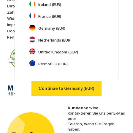
Marken
Ireland (EUR)
Datenschutzerklärung
Pilot
Zahlung und Versand
Lamy
France (EUR)
Widerrufsrecht
Faber-Castell
Impressum
Posca
Germany (EUR)
Cookie-Richtlinien
Winsor & Newton
Pen Store Stockholm
Alle Marken anzeigen (160)
Netherlands (EUR)
United Kingdom (GBP)
Rest of EU (EUR)
Continue to Germany (EUR)
Kundenservice
Kontaktieren Sie uns
per E-Mail
oder
Telefon, wenn Sie Fragen
haben.