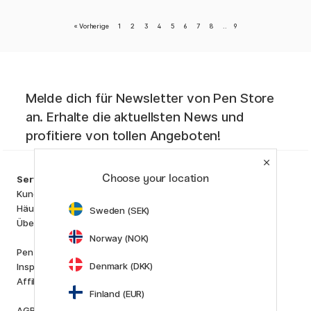
«
Vorherige
1
2
3
4
5
6
7
8
..
9
Melde dich für Newsletter von Pen Store
an. Erhalte die aktuellsten News und
profitiere von tollen Angeboten!
Kategorien
Choose your location
Service
Künstlerbedarf
Kundenservice
Basteln & Hobby
Häufig gestellten Fragen (FAQ)
Sweden (SEK)
Stifte
Über uns
Papier & Blöcke
Norway (NOK)
i
s
K
d
Pen Store Plus
Outlet
Denmark (DKK)
Inspiration und Anleitungen
Neuheiten
Affiliate Marketing
Staff picks
Finland (EUR)
AGB