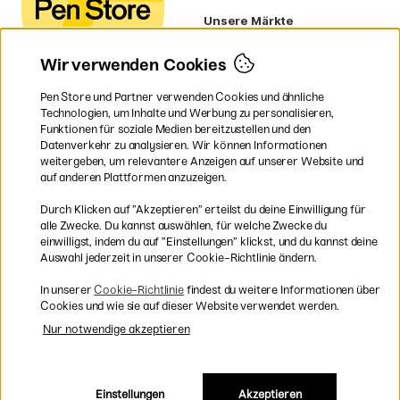
Unsere Märkte
Schweden
Norwegen
Wir verwenden Cookies
Dänemark
Finnland
Pen Store und Partner verwenden Cookies und ähnliche
Frankreich
Technologien, um Inhalte und Werbung zu personalisieren,
Irland
Funktionen für soziale Medien bereitzustellen und den
Niederlande
Datenverkehr zu analysieren. Wir können Informationen
UK
weitergeben, um relevantere Anzeigen auf unserer Website und
EU
auf anderen Plattformen anzuzeigen.
* Besondere
Versandbedingungen
Durch Klicken auf ”Akzeptieren” erteilst du deine Einwilligung für
gelten für sperrige Produkte.
alle Zwecke. Du kannst auswählen, für welche Zwecke du
einwilligst, indem du auf ”Einstellungen” klickst, und du kannst deine
Auswahl jederzeit in unserer Cookie-Richtlinie ändern.
Sichere Bezahlung mit Visa, Mastercard und Paypal
In unserer
Cookie-Richtlinie
findest du weitere Informationen über
Cookies und wie sie auf dieser Website verwendet werden.
Nur notwendige akzeptieren
Versandkostenfrei ab 95 €
Einstellungen
Akzeptieren