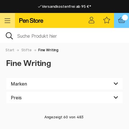
Versandkostenfrei ab 95 €*
Versandkostenfrei ab 95 €*
Lieferung 2-6 werktage
Lieferung 2-6 werktage
Start
Stifte
Fine Writing
Fine Writing
Marken
Preis
Angezeigt
60
von
483