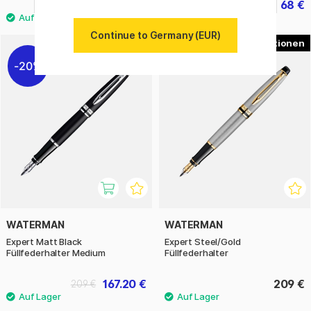
32.40 €
68 €
40.50 €
85 €
Continue to Germany (EUR)
2
20%
WATERMAN
WATERMAN
Expert Matt Black
Expert Steel/Gold
Füllfederhalter Medium
Füllfederhalter
167.20 €
209 €
209 €