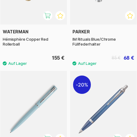
WATERMAN
PARKER
Hémisphère Copper Red
IM Rituals Blue/Chrome
Rollerball
Füllfederhalter
155 €
68 €
85 €
20%