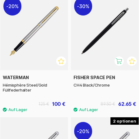
20%
30%
WATERMAN
FISHER SPACE PEN
Hémisphère Steel/Gold
CH4 Black/Chrome
Füllfederhalter
100 €
62.65 €
125 €
89.50 €
2
20%