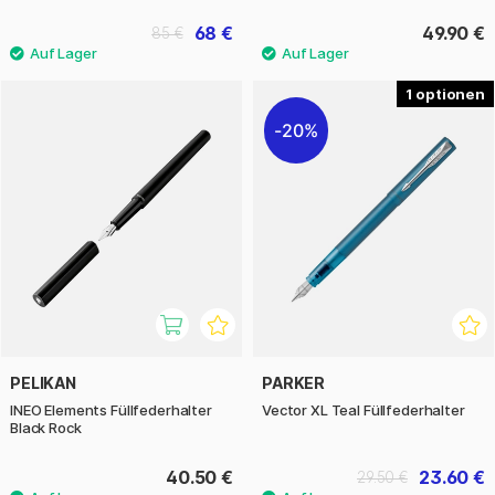
68 €
49.90 €
85 €
1
20%
PELIKAN
PARKER
INEO Elements Füllfederhalter
Vector XL Teal Füllfederhalter
Black Rock
40.50 €
23.60 €
29.50 €