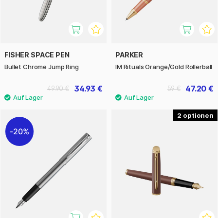
FISHER SPACE PEN
PARKER
Bullet Chrome Jump Ring
IM Rituals Orange/Gold Rollerball
34.93 €
47.20 €
49.90 €
59 €
2
20%