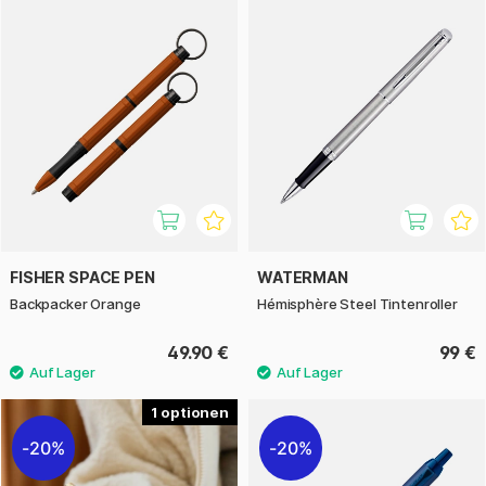
FISHER SPACE PEN
WATERMAN
Backpacker Orange
Hémisphère Steel Tintenroller
49.90 €
99 €
1
20%
20%