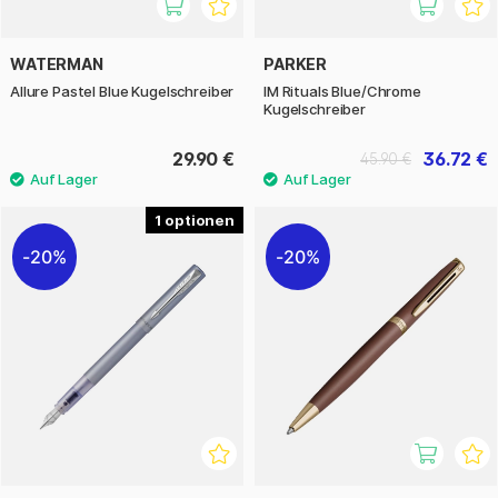
WATERMAN
PARKER
Allure Pastel Blue Kugelschreiber
IM Rituals Blue/Chrome
Kugelschreiber
29.90 €
36.72 €
45.90 €
1
20%
20%