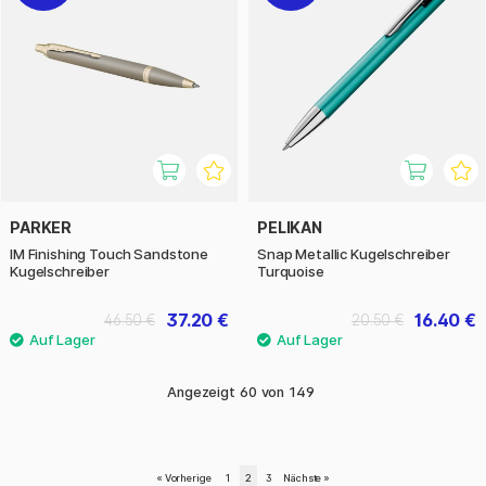
PARKER
PELIKAN
IM Finishing Touch Sandstone
Snap Metallic Kugelschreiber
Kugelschreiber
Turquoise
37.20 €
16.40 €
46.50 €
20.50 €
Angezeigt
60
von
149
«
Vorherige
1
2
3
Nächste
»