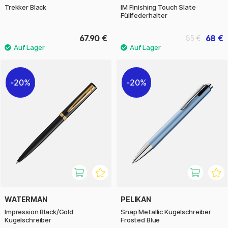
Trekker Black
IM Finishing Touch Slate
Füllfederhalter
67.90 €
68 €
85 €
20%
20%
WATERMAN
PELIKAN
Impression Black/Gold
Snap Metallic Kugelschreiber
Kugelschreiber
Frosted Blue