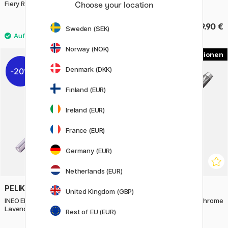
Fiery Red
Choose your location
32.40 €
49.90 €
40.50 €
Sweden (SEK)
Norway (NOK)
2
Denmark (DKK)
20%
20%
Finland (EUR)
Ireland (EUR)
France (EUR)
Germany (EUR)
Netherlands (EUR)
PELIKAN
PARKER
United Kingdom (GBP)
INEO Elements Füllfederhalter
IM Rituals Gradient Grey/Chrome
Lavender Scent
Füllfederhalter
Rest of EU (EUR)