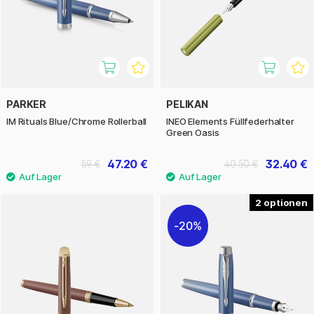
PARKER
PELIKAN
IM Rituals Blue/Chrome Rollerball
INEO Elements Füllfederhalter
Green Oasis
47.20 €
32.40 €
59 €
40.50 €
2
20%