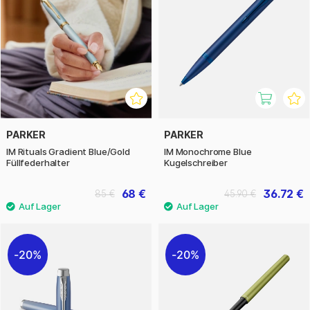
PARKER
PARKER
IM Rituals Gradient Blue/Gold
IM Monochrome Blue
Füllfederhalter
Kugelschreiber
68 €
36.72 €
85 €
45.90 €
20%
20%