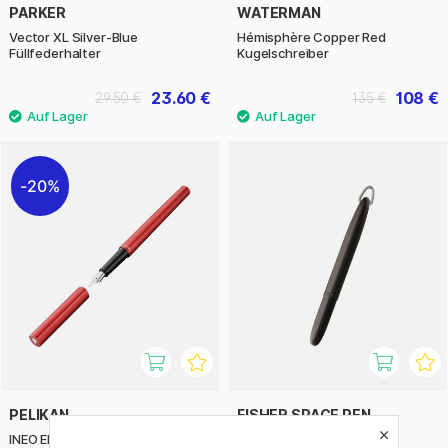
PARKER
WATERMAN
Vector XL Silver-Blue
Hémisphère Copper Red
Füllfederhalter
Kugelschreiber
23.60 €
108 €
29.50 €
135 €
20%
PELIKAN
FISHER SPACE PEN
INEO Elements Füllfederhalter
Bullet Black Jump Ring