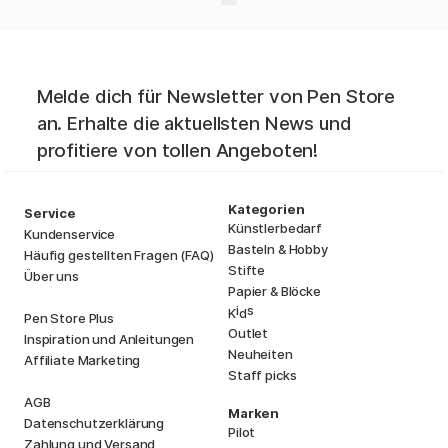
Melde dich für Newsletter von Pen Store
an. Erhalte die aktuellsten News und
profitiere von tollen Angeboten!
Kategorien
Service
Künstlerbedarf
Kundenservice
Basteln & Hobby
Häufig gestellten Fragen (FAQ)
Stifte
Über uns
Papier & Blöcke
i
s
K
d
Pen Store Plus
Outlet
Inspiration und Anleitungen
Neuheiten
Affiliate Marketing
Staff picks
AGB
Marken
Datenschutzerklärung
Pilot
Zahlung und Versand