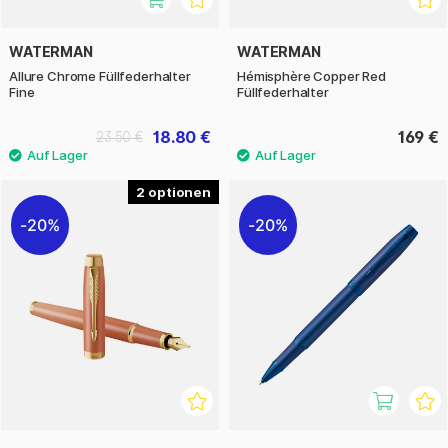
WATERMAN
WATERMAN
Allure Chrome Füllfederhalter
Hémisphère Copper Red
Fine
Füllfederhalter
18.80 €
169 €
23.50 €
2
20%
20%