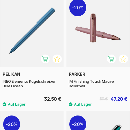
20%
PELIKAN
PARKER
INEO Elements Kugelschreiber
IM Finishing Touch Mauve
Blue Ocean
Rollerball
32.50 €
47.20 €
59 €
20%
20%