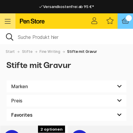
Versandkostenfrei ab 95 €*
Versandkostenfrei ab 95 €*
Lieferung 2-6 werktage
Lieferung 2-6 werktage
Start
Stifte
Fine Writing
Stifte mit Gravur
Stifte mit Gravur
Marken
Preis
2