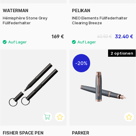
WATERMAN
PELIKAN
Hémisphère Stone Grey
INEO Elements Füllfederhalter
Füllfederhalter
Clearing Breeze
169 €
32.40 €
40.50 €
2
20%
FISHER SPACE PEN
PARKER