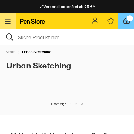
Versandkostenfrei ab 95 €*
Versandkostenfrei ab 95 €*
Lieferung 2-6 werktage
Lieferung 2-6 werktage
Start
Urban Sketching
Urban Sketching
«
Vorherige
1
2
3