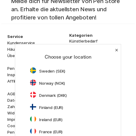
Melde dich für Newsletter von Pen Store
an. Erhalte die aktuellsten News und
profitiere von tollen Angeboten!
Kategorien
Service
Künstlerbedarf
Kundenservice
Basteln & Hobby
Häufig gestellten Fragen (FAQ)
Stifte
Über uns
Choose your location
Papier & Blöcke
i
s
K
d
Pen Store Plus
Sweden (SEK)
Outlet
Inspiration und Anleitungen
Neuheiten
Affiliate Marketing
Norway (NOK)
Staff picks
AGB
Denmark (DKK)
Marken
Datenschutzerklärung
Pilot
Zahlung und Versand
Finland (EUR)
Lamy
Widerrufsrecht
Faber-Castell
Impressum
Ireland (EUR)
Posca
Cookie-Richtlinien
Winsor & Newton
France (EUR)
Pen Store Stockholm
Alle Marken anzeigen (160)