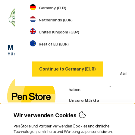
Germany (EUR)
Netherlands (EUR)
United Kingdom (GBP)
Rest of EU (EUR)
Kundenservice
Continue to Germany (EUR)
Kontaktieren Sie uns
per E-Mail
oder
Telefon, wenn Sie Fragen
haben.
Unsere Märkte
Schweden
Norwegen
Wir verwenden Cookies
Dänemark
Finnland
Pen Store und Partner verwenden Cookies und ähnliche
Frankreich
Technologien, um Inhalte und Werbung zu personalisieren,
Irland