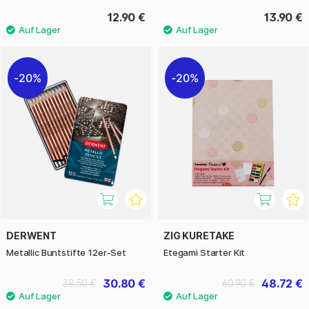
12.90 €
13.90 €
20%
20%
DERWENT
ZIG KURETAKE
Metallic Buntstifte 12er-Set
Etegami Starter Kit
30.80 €
48.72 €
38.50 €
60.90 €