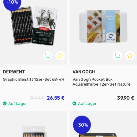
10%
DERWENT
VAN GOGH
Graphic Bleistift 12er-Set 6B-4H
Van Gogh Pocket Box
Aquarellfarbe 12er-Set Nature
26.55 €
39.90 €
29.50 €
30%