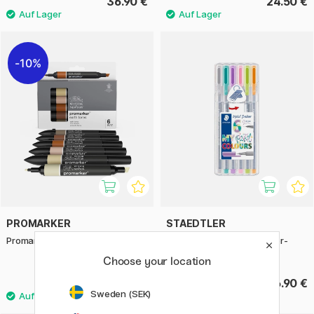
36.90 €
24.50 €
10%
PROMARKER
STAEDTLER
Promarker 6er-Set Earth tones
Triplus Fineliner, Pastel, 6er-
Pack
Choose your location
22.05 €
6.90 €
24.50 €
Sweden (SEK)