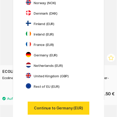
Norway (NOK)
Denmark (DKK)
Finland (EUR)
Ireland (EUR)
France (EUR)
Germany (EUR)
Netherlands (EUR)
ECOLINE
DERWENT
United Kingdom (GBP)
Ecoline Brush Pen Grey 5er-Set
Chromaflow Buntstifte 12er-
Set
Rest of EU (EUR)
15.50 €
32.50 €
Continue to Germany (EUR)