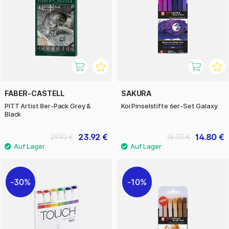
FABER-CASTELL
SAKURA
PITT Artist 8er-Pack Grey &
Koi Pinselstifte 6er-Set Galaxy
Black
23.92 €
14.80 €
29.90 €
18.50 €
30%
10%