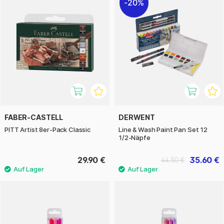
20%
FABER-CASTELL
DERWENT
PITT Artist 8er-Pack Classic
Line & Wash Paint Pan Set 12
1/2-Näpfe
29.90 €
35.60 €
44.50 €