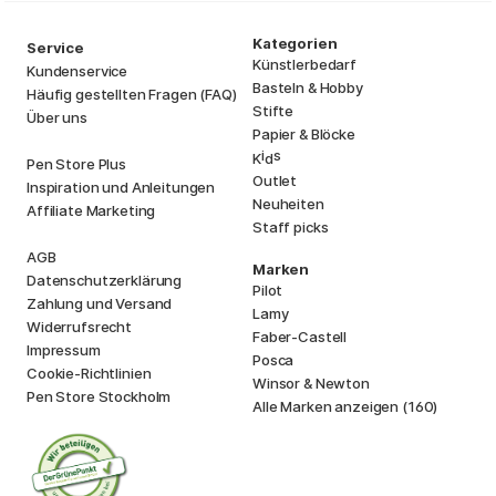
Kategorien
Service
Künstlerbedarf
Kundenservice
Basteln & Hobby
Häufig gestellten Fragen (FAQ)
Stifte
Über uns
Papier & Blöcke
i
s
K
d
Pen Store Plus
Outlet
Inspiration und Anleitungen
Neuheiten
Affiliate Marketing
Staff picks
AGB
Marken
Datenschutzerklärung
Pilot
Zahlung und Versand
Lamy
Widerrufsrecht
Faber-Castell
Impressum
Posca
Cookie-Richtlinien
Winsor & Newton
Pen Store Stockholm
Alle Marken anzeigen (160)