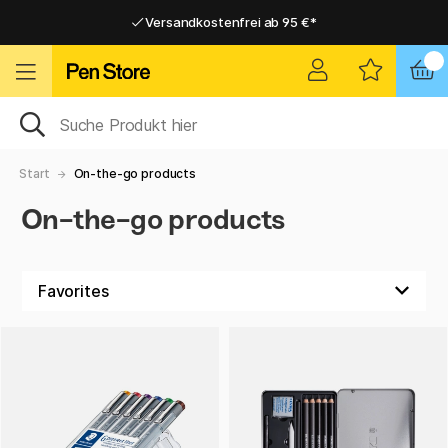
Versandkostenfrei ab 95 €*
Versandkostenfrei ab 95 €*
Lieferung 2-6 werktage
Lieferung 2-6 werktage
Start
On-the-go products
On-the-go products