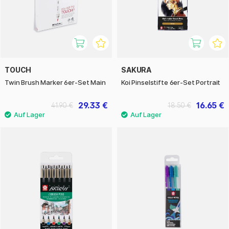
TOUCH
SAKURA
Twin Brush Marker 6er-Set Main
Koi Pinselstifte 6er-Set Portrait
29.33 €
16.65 €
41.90 €
18.50 €