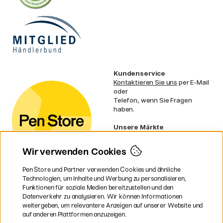
Kundenservice
Kontaktieren Sie uns
per E-Mail
oder
Telefon, wenn Sie Fragen
haben.
Unsere Märkte
Schweden
Norwegen
Wir verwenden Cookies
Dänemark
Finnland
Pen Store und Partner verwenden Cookies und ähnliche
Frankreich
Technologien, um Inhalte und Werbung zu personalisieren,
Irland
Funktionen für soziale Medien bereitzustellen und den
Niederlande
Datenverkehr zu analysieren. Wir können Informationen
UK
weitergeben, um relevantere Anzeigen auf unserer Website und
EU
auf anderen Plattformen anzuzeigen.