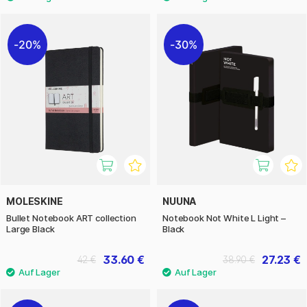
20%
30%
MOLESKINE
NUUNA
Bullet Notebook ART collection
Notebook Not White L Light –
Large Black
Black
33.60 €
27.23 €
42 €
38.90 €