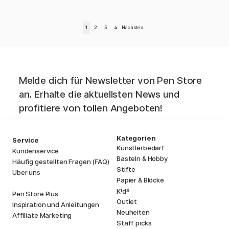
1
2
3
4
Nächste
»
Melde dich für Newsletter von Pen Store
an. Erhalte die aktuellsten News und
profitiere von tollen Angeboten!
Kategorien
Service
Künstlerbedarf
Kundenservice
Basteln & Hobby
Häufig gestellten Fragen (FAQ)
Stifte
Über uns
Papier & Blöcke
i
s
K
d
Pen Store Plus
Outlet
Inspiration und Anleitungen
Neuheiten
Affiliate Marketing
Staff picks