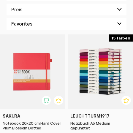
was du willst. Du kannst es als Tagebuch, Notizbuch für
Schule und Arbeit, als Buch zum Schreiben von Gedichten
Preis
oder vielleicht als Bullet Journal verwenden, wenn es
punktierte Seiten hat. Ein Notizbuch in kleinerem Format ist
perfekt zum Mitnehmen in deiner Tasche, bereit, Gedanken
und Ideen aufzuzeichnen und aufzuschreiben, wenn sie zu
dir kommen.
15
SAKURA
LEUCHTTURM1917
Notebook 20x20 cm Hard Cover
Notizbuch A5 Medium
Plum Blossom Dotted
gepunktet