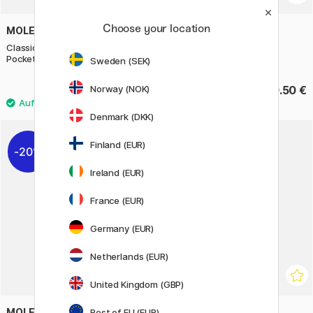
Choose your location
MOLESKINE
RHODIA
Classic Soft Cover Notebook
Soft Cover XL Dotted
Pocket Black
Sweden (SEK)
Norway (NOK)
22.90 €
30.50 €
Denmark (DKK)
2
Finland (EUR)
20%
20%
Ireland (EUR)
France (EUR)
Germany (EUR)
Netherlands (EUR)
United Kingdom (GBP)
MOLESKINE
LEUCHTTURM1917
Rest of EU (EUR)