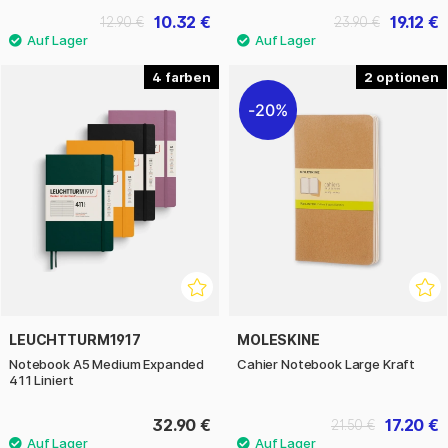
10.32 €
19.12 €
12.90 €
23.90 €
4
2
20%
LEUCHTTURM1917
MOLESKINE
Notebook A5 Medium Expanded
Cahier Notebook Large Kraft
411 Liniert
32.90 €
17.20 €
21.50 €