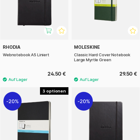
RHODIA
MOLESKINE
Webnotebook A5 Liniert
Classic Hard Cover Notebook
Large Myrtle Green
24.50 €
29.50 €
3
20%
20%