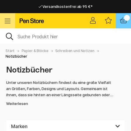
Versandkostenfrei ab 95 €*
Versandkostenfrei ab 95 €*
Lieferung 2-6 werktage
Lieferung 2-6 werktage
Start
Papier & Blöcke
Schreiben und Notizen
Notizbücher
Notizbücher
Unter unseren Notizbüchern findest du eine große Vielfalt
an Größen, Farben, Designs und Layouts. Gemeinsam ist
ihnen, dass sie hinten an einer Längsseite gebunden oder
geheftet sind und somit die klassische Buchoptik haben. Die
Weiterlesen
Bezüge können zum Beispiel aus Kunstleder oder recyceltem
Leder bestehen, bei einigen gibt es pfiffige Details wie eine
Kordel drumherum oder eine Tasche an der Innenseite des
Bezuges. Du kannst ein Notizbuch mit genau dem ausfüllen,
Marken