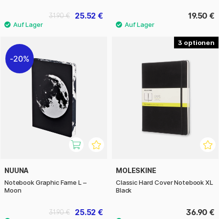
25.52 €
19.50 €
31.90 €
3
20%
NUUNA
MOLESKINE
Notebook Graphic Fame L –
Classic Hard Cover Notebook XL
Moon
Black
25.52 €
36.90 €
31.90 €