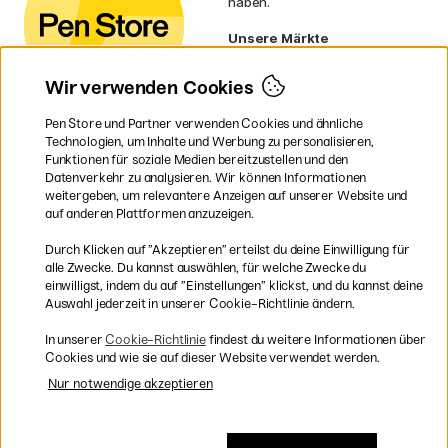
haben.
Unsere Märkte
Schweden
Norwegen
Wir verwenden Cookies
Dänemark
Finnland
Pen Store und Partner verwenden Cookies und ähnliche
Frankreich
Technologien, um Inhalte und Werbung zu personalisieren,
Irland
Funktionen für soziale Medien bereitzustellen und den
Niederlande
Datenverkehr zu analysieren. Wir können Informationen
UK
weitergeben, um relevantere Anzeigen auf unserer Website und
EU
auf anderen Plattformen anzuzeigen.
* Besondere
Versandbedingungen
Durch Klicken auf ”Akzeptieren” erteilst du deine Einwilligung für
gelten für sperrige Produkte.
alle Zwecke. Du kannst auswählen, für welche Zwecke du
einwilligst, indem du auf ”Einstellungen” klickst, und du kannst deine
Auswahl jederzeit in unserer Cookie-Richtlinie ändern.
Sichere Bezahlung mit Visa, Mastercard und Paypal
In unserer
Cookie-Richtlinie
findest du weitere Informationen über
Cookies und wie sie auf dieser Website verwendet werden.
Nur notwendige akzeptieren
Versandkostenfrei ab 95 €