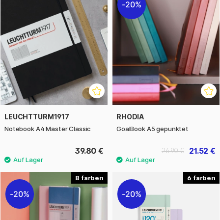
20%
LEUCHTTURM1917
RHODIA
Notebook A4 Master Classic
GoalBook A5 gepunktet
39.80 €
21.52 €
26.90 €
8
6
20%
20%