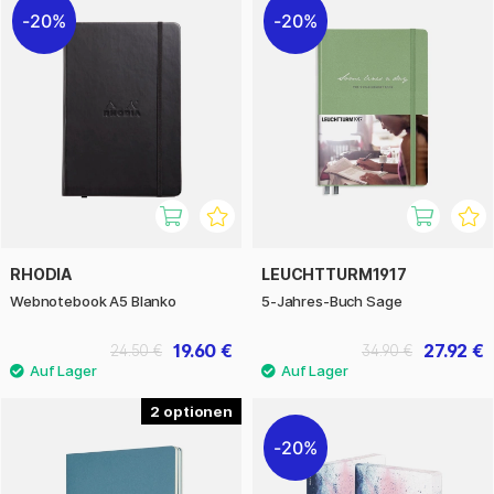
20%
20%
RHODIA
LEUCHTTURM1917
Webnotebook A5 Blanko
5-Jahres-Buch Sage
19.60 €
27.92 €
24.50 €
34.90 €
2
20%