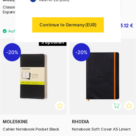
Classic Soft Cover Notebook
Bullet Journal A5 Edition 2
Expanded Black
Turquoise25
Continue to Germany (EUR)
31.60 €
23.12 €
39.50 €
28.90 €
3
20%
20%
MOLESKINE
RHODIA
Cahier Notebook Pocket Black
Notebook Soft Cover A5 Liniert