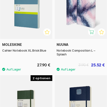
MOLESKINE
NUUNA
Cahier Notebook XL Brisk Blue
Notebook Composition L –
Splash
27.90 €
25.52 €
31.90 €
2