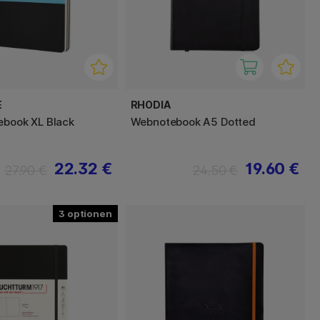
E
RHODIA
ebook XL Black
Webnotebook A5 Dotted
22.32 €
19.60 €
27.90 €
24.50 €
3