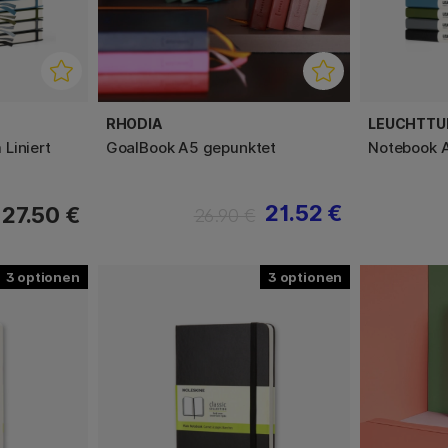
RHODIA
LEUCHTTU
Liniert
GoalBook A5 gepunktet
Notebook 
21.52 €
27.50 €
26.90 €
3
3