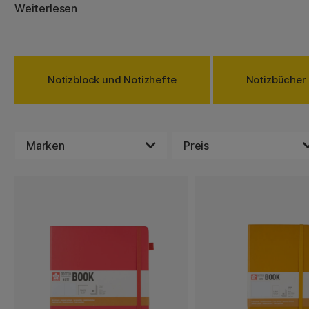
Marken wie Moleskine, Leuchtturm1917, Rhodia und viele
Weiterlesen
die Auswahl zwischen Blöcken mit Spiralbindung, weich
hart gebundenen Büchern in einer Vielzahl verschiedene
A4, A5 oder A6.
Wusstest du, dass du dir Dinge besser merken kannst, we
Notizblock und Notizhefte
Notizbücher
auf dem Computer aufschreibst? Studien belegen, dass 
Hand andere Teile des Gehirns genutzt werden als auf ein
Gelegenheit, um in ein Notizbuch zu investieren, finden
das Technische mit dem Analogen kombinieren, kannst d
Marken
Preis
Leuchtturm ausprobieren, die es deinen Augen erleichte
und Skizzen digitalisieren können – das Beste aus beide
Wer nicht genug davon bekommen kann, Listen und Planu
schreiben, dem empfehlen wir ein Notizbuch mit gepunkte
Punkte lassen sich Listen leichter strukturieren. Es ist kei
die den populären Trend und das Planungssystem Bullet 
oftmals Bücher mit gepunkteten Seiten nutzen. Für alle, 
benötigen, bieten einige Bücher ein Register auf den er
unterwegs auf Reisen bist oder dich viel im Freien aufhälts
Sortiment an besonders strapazierfähigem Papier anscha
bekannten wasserfesten Notizbücher von Field Notes. V