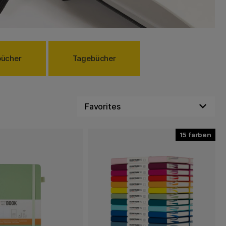
bücher
Tagebücher
15