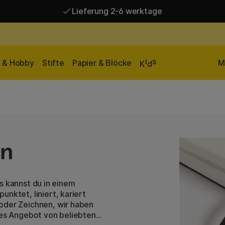
Lieferung 2-6 werktage
Versandkostenfrei ab 95 €*
Lieferung 2-6 werktage
i
s
n & Hobby
Stifte
Papier & Blöcke
M
K
d
en
das kannst du in einem
nktet, liniert, kariert
oder Zeichnen, wir haben
oßes Angebot von beliebten