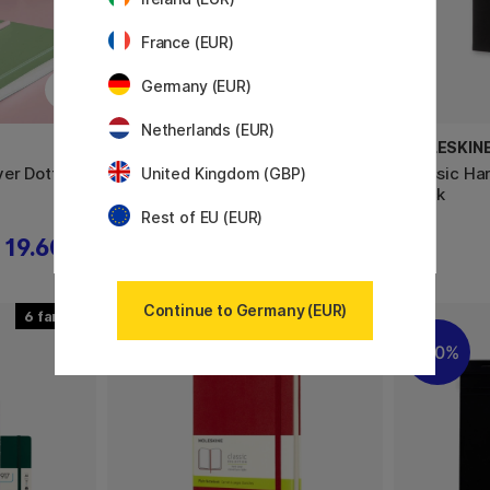
France (EUR)
Germany (EUR)
Netherlands (EUR)
NUUNA
MOLESKIN
ver Dotted
Notebook Graphic L – Milky Way
Classic Ha
United Kingdom (GBP)
Black
Rest of EU (EUR)
19.60 €
25.52 €
31.90 €
Continue to Germany (EUR)
6
3
20%