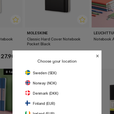
MOLESKINE
LEUCHTTU
otebook
Classic Hard Cover Notebook
Notebook A
Pocket Black
27.90 €
24.50 €
Choose your location
8
Sweden (SEK)
20%
Norway (NOK)
Denmark (DKK)
Finland (EUR)
Ireland (EUR)