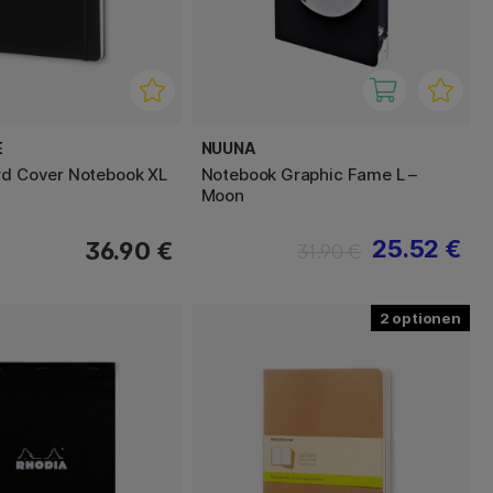
E
NUUNA
rd Cover Notebook XL
Notebook Graphic Fame L –
Moon
25.52 €
36.90 €
31.90 €
2