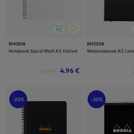
RHODIA
RHODIA
Notebook Spiral Weiß A5 Dotted
Webnotebook A5 Linie
4.96 €
6.20 €
20%
20%