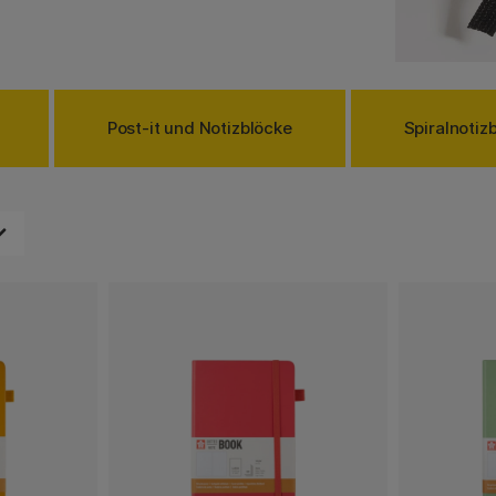
 mehr. Zudem hast du hier
en Lederumschlägen oder
r Farben und Formate wie
nn du sie per Hand statt
Post-it und Notizblöcke
Spiralnotiz
beim Schreiben mit der
er Tastatur. Eine gute
 wir! Möchtest du dennoch
u Whitelines von
rn und auch deine Notizen
n Welten.
ngen auf Papier zu
ten Seiten. Mithilfe der
n Zufall, dass diejenigen,
Journaling verwenden,
die noch mehr Struktur
sten Seiten. Wenn du
t, solltest du dir unser
uen, zum Beispiel die
on diesen Büchern kannst