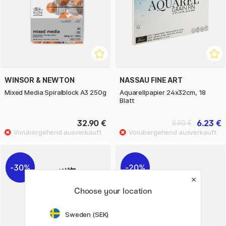
WINSOR & NEWTON
NASSAU FINE ART
Mixed Media Spiralblock A3 250g
Aquarellpapier 24x32cm, 18
Blatt
32.90 €
6.23 €
8.90 €
30%
20%
Choose your location
Sweden (SEK)