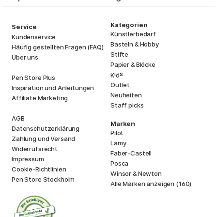
Kategorien
Service
Künstlerbedarf
Kundenservice
Basteln & Hobby
Häufig gestellten Fragen (FAQ)
Stifte
Über uns
Papier & Blöcke
i
s
K
d
Pen Store Plus
Outlet
Inspiration und Anleitungen
Neuheiten
Affiliate Marketing
Staff picks
AGB
Marken
Datenschutzerklärung
Pilot
Zahlung und Versand
Lamy
Widerrufsrecht
Faber-Castell
Impressum
Posca
Cookie-Richtlinien
Winsor & Newton
Pen Store Stockholm
Alle Marken anzeigen (160)