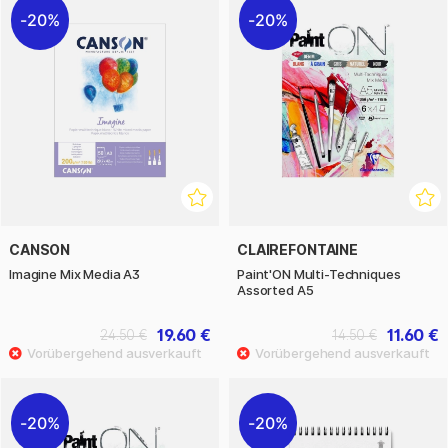
20%
20%
CANSON
CLAIREFONTAINE
Imagine Mix Media A3
Paint'ON Multi-Techniques
Assorted A5
19.60 €
11.60 €
24.50 €
14.50 €
20%
20%