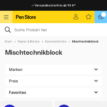
Versandkostenfrei ab 95 €*
Versandkostenfrei ab 95 €*
Lieferung 2-6 werktage
Lieferung 2-6 werktage
Start
Papier & Blöcke
Künstlerblöcke
Mischtechnikblock
Mischtechnikblock
Marken
Preis