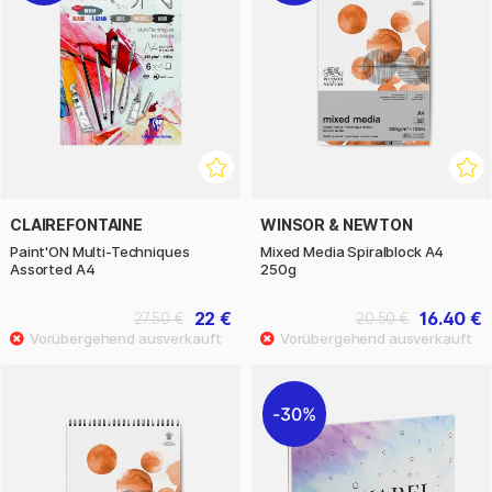
CLAIREFONTAINE
WINSOR & NEWTON
Paint'ON Multi-Techniques
Mixed Media Spiralblock A4
Assorted A4
250g
22 €
16.40 €
27.50 €
20.50 €
30%