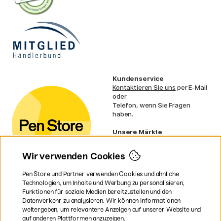
Kundenservice
Kontaktieren Sie uns
per E-Mail
oder
Telefon, wenn Sie Fragen
haben.
Unsere Märkte
Schweden
Norwegen
Wir verwenden Cookies
Dänemark
Finnland
Pen Store und Partner verwenden Cookies und ähnliche
Frankreich
Technologien, um Inhalte und Werbung zu personalisieren,
Irland
Funktionen für soziale Medien bereitzustellen und den
Niederlande
Datenverkehr zu analysieren. Wir können Informationen
UK
weitergeben, um relevantere Anzeigen auf unserer Website und
EU
auf anderen Plattformen anzuzeigen.