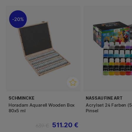
20%
SCHMINCKE
NASSAU FINE ART
Horadam Aquarell Wooden Box
Acrylset 24 Farben (5
80x5 ml
Pinsel
511.20 €
639 €