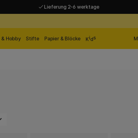
Lieferung 2-6 werktage
Versandkostenfrei ab 95 €*
Lieferung 2-6 werktage
i
s
n & Hobby
Stifte
Papier & Blöcke
M
K
d