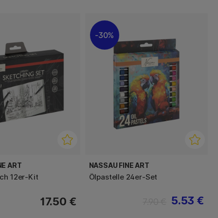
30%
NE ART
NASSAU FINE ART
ch 12er-Kit
Ölpastelle 24er-Set
5.53 €
17.50 €
7.90 €