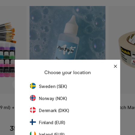
Choose your location
Sweden (SEK)
Norway (NOK)
PEN STORE ARTS
3M
9 ml) + 12
Brush Shampoo 50 ml
Scotch Ma
Denmark (DKK)
Finland (EUR)
35 €
7 €
Ireland (EUR)