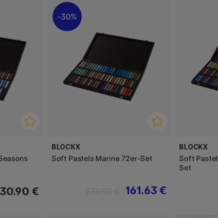
30%
BLOCKX
BLOCKX
 Seasons
Soft Pastels Marine 72er-Set
Soft Paste
Set
161.63 €
30.90 €
230.90 €