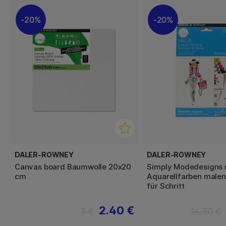
20%
20%
DALER-ROWNEY
DALER-ROWNEY
Canvas board Baumwolle 20x20
Simply Modedesigns 
cm
Aquarellfarben malen 
für Schritt
2.40 €
3 €
16.50 €