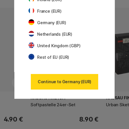
France (EUR)
Germany (EUR)
Netherlands (EUR)
United Kingdom (GBP)
Rest of EU (EUR)
Continue to Germany (EUR)
NASSAU FINE ART
NASSAU FI
Softpastelle 24er-Set
Urban Sket
4.90 €
8.90 €