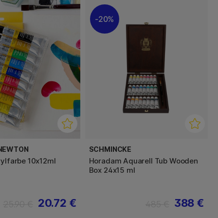
20%
 NEWTON
SCHMINCKE
rylfarbe 10x12ml
Horadam Aquarell Tub Wooden
Box 24x15 ml
20.72 €
388 €
25.90 €
485 €