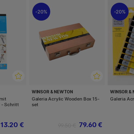
20%
20%
WINSOR & NEWTON
WINSOR &
mit
Galeria Acrylic Wooden Box 15-
Galeria Ac
- Schritt
set
13.20 €
79.60 €
99.50 €