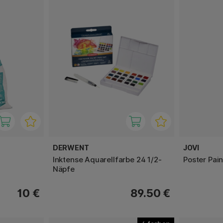
DERWENT
JOVI
Inktense Aquarellfarbe 24 1/2-
Poster Pai
Näpfe
10 €
89.50 €