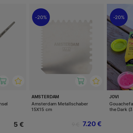
20%
20%
AMSTERDAM
JOVI
nsel
Amsterdam Metallschaber
Gouachefar
15X15 cm
the Dark (
7.20 €
5 €
9 €