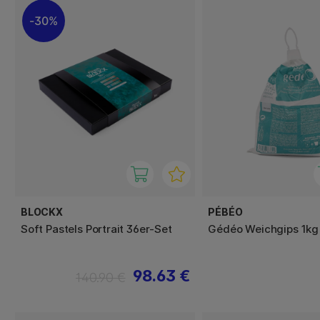
30%
BLOCKX
PÉBÉO
Soft Pastels Portrait 36er-Set
Gédéo Weichgips 1kg
98.63 €
140.90 €