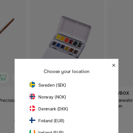
Choose your location
Sweden (SEK)
BLOCKX
PLAYBOX
Norway (NOK)
Precision
Aquarell Metallbox 12-set 1/2-
Aufbewahr
Näpfe
Dosen
Denmark (DKK)
6 €
92.50 €
Finland (EUR)
Ireland (EUR)