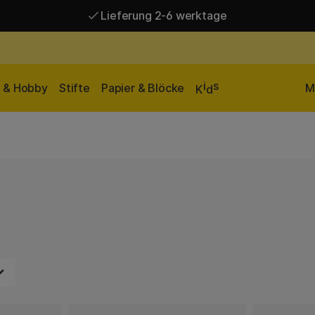
Lieferung 2-6 werktage
Versandkostenfrei ab 95 €*
Lieferung 2-6 werktage
i
s
n & Hobby
Stifte
Papier & Blöcke
M
K
d