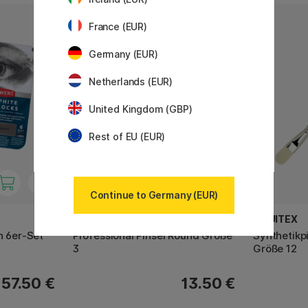
France (EUR)
Germany (EUR)
Netherlands (EUR)
United Kingdom (GBP)
Rest of EU (EUR)
Continue to Germany (EUR)
WINSOR & NEWTON
LIQUITEX
n 6er-Set
Professional Pinsel Round Größe
Synthetikpi
3
Größe 12
57.50 €
13.50 €