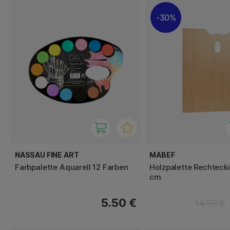
30%
NASSAU FINE ART
MABEF
Farbpalette Aquarell 12 Farben
Holzpalette Rechteck
cm
5.50 €
14.90 €