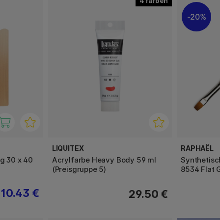
4
20%
LIQUITEX
RAPHAËL
ig 30 x 40
Acrylfarbe Heavy Body 59 ml
Synthetisch
(Preisgruppe 5)
8534 Flat 
10.43 €
29.50 €