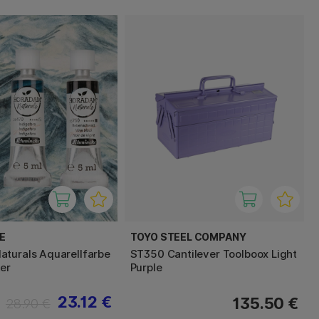
E
TOYO STEEL COMPANY
turals Aquarellfarbe
ST350 Cantilever Toolboox Light
er
Purple
23.12 €
135.50 €
28.90 €