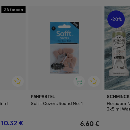
28
20%
PANPASTEL
SCHMINCK
5 ml
Sofft Covers Round No. 1
Horadam Na
3x5 ml Wat
10.32 €
6.60 €