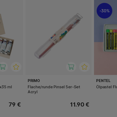
30%
PRIMO
PENTEL
x35 ml
Flache/runde Pinsel 5er-Set
Ölpastel Fl
Acryl
79 €
11.90 €