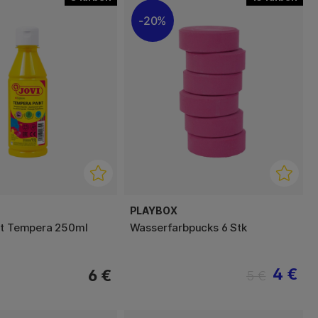
20%
PLAYBOX
nt Tempera 250ml
Wasserfarbpucks 6 Stk
4 €
6 €
5 €