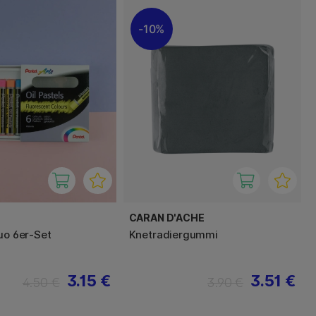
10%
CARAN D'ACHE
uo 6er-Set
Knetradiergummi
3.15 €
3.51 €
4.50 €
3.90 €