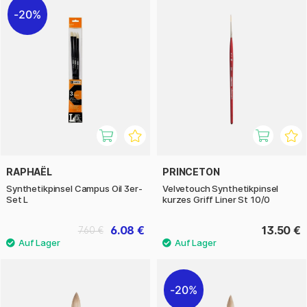
20%
RAPHAËL
PRINCETON
Synthetikpinsel Campus Oil 3er-
Velvetouch Synthetikpinsel
Set L
kurzes Griff Liner St 10/0
6.08 €
13.50 €
7.60 €
20%