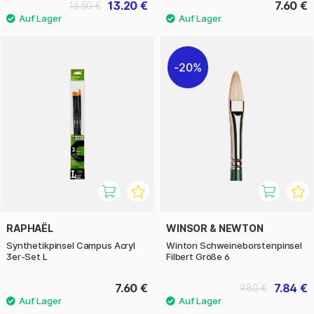
13.20 €
7.60 €
16.50 €
20%
RAPHAËL
WINSOR & NEWTON
Synthetikpinsel Campus Acryl
Winton Schweineborstenpinsel
3er-Set L
Filbert Größe 6
7.60 €
7.84 €
9.80 €