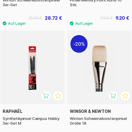
3er-Set
Stk.
28.72 €
9.20 €
35.90 €
11.50 €
20%
RAPHAËL
WINSOR & NEWTON
Synthetikpinsel Campus Hobby
Winton Schweineborstenpinsel
3er-Set M
Größe 18