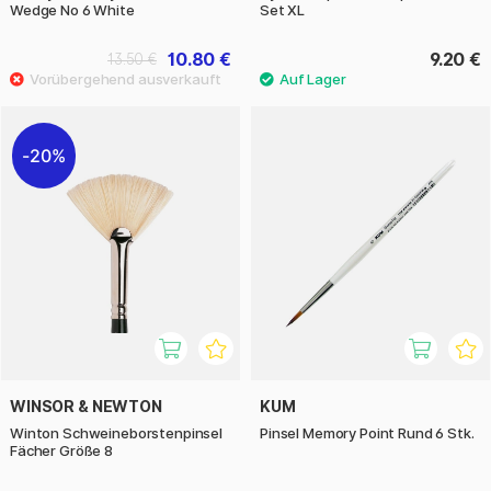
Wedge No 6 White
Set XL
10.80 €
9.20 €
13.50 €
20%
WINSOR & NEWTON
KUM
Winton Schweineborstenpinsel
Pinsel Memory Point Rund 6 Stk.
Fächer Größe 8