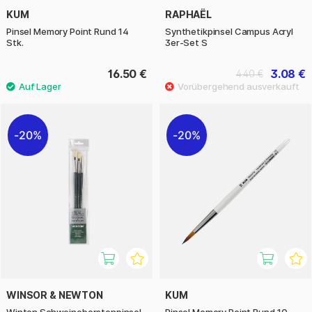
KUM
RAPHAËL
Pinsel Memory Point Rund 14
Synthetikpinsel Campus Acryl
Stk.
3er-Set S
16.50 €
3.08 €
4.40 €
20%
20%
WINSOR & NEWTON
KUM
Winton Schweineborstenpinsel
Pinsel Memory Point Rund 10