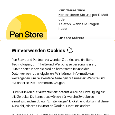
Kundenservice
Kontaktieren Sie uns
per E-Mail
oder
Telefon, wenn Sie Fragen
haben.
Unsere Märkte
Schweden
Norwegen
Wir verwenden Cookies
Dänemark
Finnland
Pen Store und Partner verwenden Cookies und ähnliche
Frankreich
Technologien, um Inhalte und Werbung zu personalisieren,
Irland
Funktionen für soziale Medien bereitzustellen und den
Niederlande
Datenverkehr zu analysieren. Wir können Informationen
UK
weitergeben, um relevantere Anzeigen auf unserer Website und
EU
auf anderen Plattformen anzuzeigen.
* Besondere
Versandbedingungen
Durch Klicken auf ”Akzeptieren” erteilst du deine Einwilligung für
gelten für sperrige Produkte.
alle Zwecke. Du kannst auswählen, für welche Zwecke du
einwilligst, indem du auf ”Einstellungen” klickst, und du kannst deine
Auswahl jederzeit in unserer Cookie-Richtlinie ändern.
Sichere Bezahlung mit Visa, Mastercard und Paypal