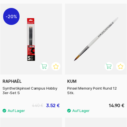
20%
RAPHAËL
KUM
Synthetikpinsel Campus Hobby
Pinsel Memory Point Rund 12
3er-Set S
Stk.
3.52 €
14.90 €
4.40 €