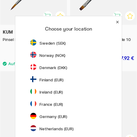
Choose your location
KUM
KUM
Pinsel Memory Point Rund 11 Stk.
Pinsel Memory Point Gerade 10
Sweden (SEK)
Stk.
Norway (NOK)
12.90 €
7.92 €
9.90 €
Denmark (DKK)
Finland (EUR)
20%
Ireland (EUR)
France (EUR)
Germany (EUR)
Netherlands (EUR)