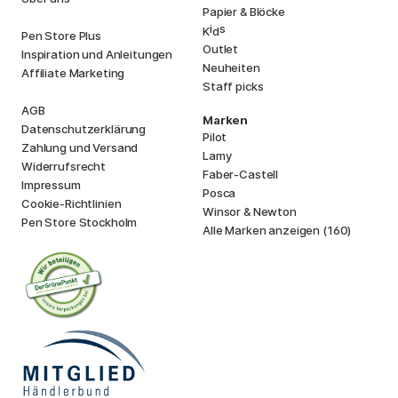
Papier & Blöcke
i
s
K
d
Pen Store Plus
Outlet
Inspiration und Anleitungen
Neuheiten
Affiliate Marketing
Staff picks
AGB
Marken
Datenschutzerklärung
Pilot
Zahlung und Versand
Lamy
Widerrufsrecht
Faber-Castell
Impressum
Posca
Cookie-Richtlinien
Winsor & Newton
Pen Store Stockholm
Alle Marken anzeigen (160)