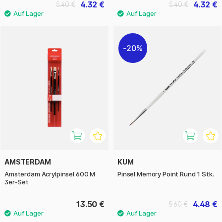
4.32 €
4.32 €
5.40 €
5.40 €
20%
AMSTERDAM
KUM
Amsterdam Acrylpinsel 600 M
Pinsel Memory Point Rund 1 Stk.
3er-Set
13.50 €
4.48 €
5.60 €