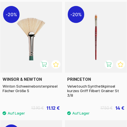
20%
20%
WINSOR & NEWTON
PRINCETON
Winton Schweineborstenpinsel
Velvetouch Synthetikpinsel
Fächer Größe 5
kurzes Griff Filbert Grainer St
3/8
11.12 €
14 €
13.90 €
17.50 €