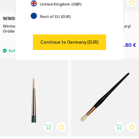
United Kingdom (GBP)
Rest of EU (EUR)
WINSOR & NEWTON
RAPHAËL
Winton Schweineborstenpinsel
Synthetikpinsel Campus Acryl
Größe 1
3er-Set M
Continue to Germany (EUR)
6.80 €
4.80 €
6 €