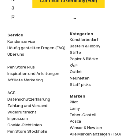
Continue to Germany (EUR)
an. Erhalte die aktuellsten News und
profitiere von tollen Angeboten!
Kategorien
Service
Künstlerbedarf
Kundenservice
Basteln & Hobby
Häufig gestellten Fragen (FAQ)
Stifte
Über uns
Papier & Blöcke
i
s
K
d
Pen Store Plus
Outlet
Inspiration und Anleitungen
Neuheiten
Affiliate Marketing
Staff picks
AGB
Marken
Datenschutzerklärung
Pilot
Zahlung und Versand
Lamy
Widerrufsrecht
Faber-Castell
Impressum
Posca
Cookie-Richtlinien
Winsor & Newton
Pen Store Stockholm
Alle Marken anzeigen (160)