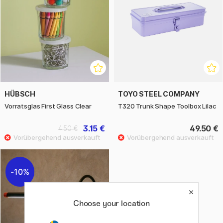
HÜBSCH
TOYO STEEL COMPANY
Vorratsglas First Glass Clear
T320 Trunk Shape Toolbox Lilac
3.15 €
49.50 €
4.50 €
10%
Choose your location