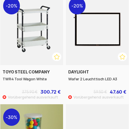
20%
20%
TOYO STEEL COMPANY
DAYLIGHT
TWR4 Tool Wagon White
Wafer 2 Leuchttisch LED A3
300.72 €
47.60 €
375.90 €
59.50 €
30%