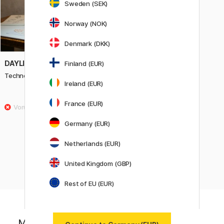
Sweden (SEK)
Norway (NOK)
Denmark (DKK)
DAYLIGHT
Finland (EUR)
Techne 2 Artist & Drafting Lamp
Ireland (EUR)
152.10 €
169 €
France (EUR)
Germany (EUR)
Angezeigt
60
von
305
Netherlands (EUR)
United Kingdom (GBP)
«
Vorherige
1
..
2
3
4
5
6
Rest of EU (EUR)
Melde dich für Newsletter von Pen Store