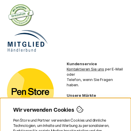
Kundenservice
Kontaktieren Sie uns
per E-Mail
oder
Telefon, wenn Sie Fragen
haben.
Unsere Märkte
Schweden
Norwegen
Wir verwenden Cookies
Dänemark
Finnland
Pen Store und Partner verwenden Cookies und ähnliche
Frankreich
Technologien, um Inhalte und Werbung zu personalisieren,
Irland
Funktionen für soziale Medien bereitzustellen und den