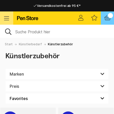
Versandkostenfrei ab 95 €*
Versandkostenfrei ab 95 €*
Lieferung 2-6 werktage
Lieferung 2-6 werktage
Start
Künstlerbedarf
Künstlerzubehör
Künstlerzubehör
Marken
Preis