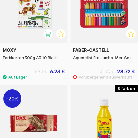
MOXY
FABER-CASTELL
Farbkarton 300g A3 10 Blatt
Aquarellstifte Jumbo 16er-Set
6.23 €
28.72 €
8.90 €
35.90 €
8
20%