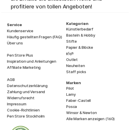
profitiere von tollen Angeboten!
Kategorien
Service
Künstlerbedarf
Kundenservice
Basteln & Hobby
Häufig gestellten Fragen (FAQ)
Stifte
Über uns
Papier & Blöcke
i
s
K
d
Pen Store Plus
Outlet
Inspiration und Anleitungen
Neuheiten
Affiliate Marketing
Staff picks
AGB
Marken
Datenschutzerklärung
Pilot
Zahlung und Versand
Lamy
Widerrufsrecht
Faber-Castell
Impressum
Posca
Cookie-Richtlinien
Winsor & Newton
Pen Store Stockholm
Alle Marken anzeigen (160)