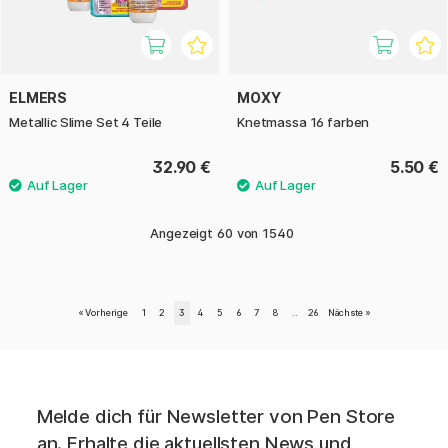
ELMERS
MOXY
Metallic Slime Set 4 Teile
Knetmassa 16 farben
32.90 €
5.50 €
Angezeigt
60
von
1540
«
Vorherige
1
2
3
4
5
6
7
8
..
26
Nächste
»
Melde dich für Newsletter von Pen Store
an. Erhalte die aktuellsten News und