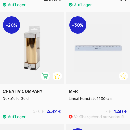
20%
30%
CREATIV COMPANY
M+R
Dekofolie Gold
Lineal Kunststoff 30 cm
4.32 €
1.40 €
5.40 €
2 €