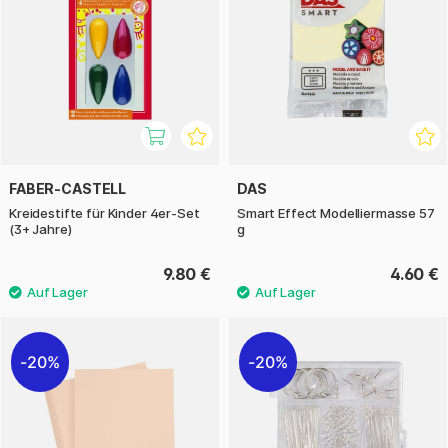
FABER-CASTELL
DAS
Kreidestifte für Kinder 4er-Set
Smart Effect Modelliermasse 57
(3+ Jahre)
g
9.80 €
4.60 €
20%
20%