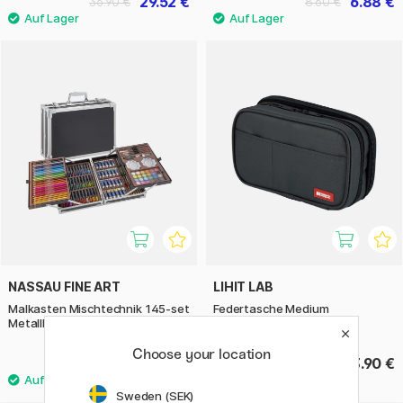
29.52 €
6.88 €
36.90 €
8.60 €
NASSAU FINE ART
LIHIT LAB
Malkasten Mischtechnik 145-set
Federtasche Medium
Metallkasten
Choose your location
57.50 €
23.90 €
Sweden (SEK)