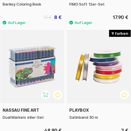
Banksy Coloring Book
FIMO Soft 12er-Set
8 €
17.90 €
10 €
9
NASSAU FINE ART
PLAYBOX
Dual Markers 48er-Set
Satinband 30 m
48.90 €
2 €