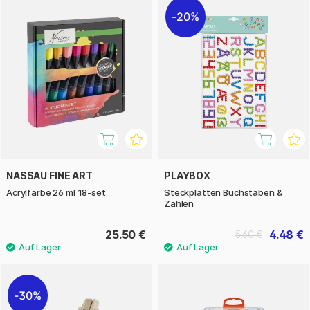
20%
NASSAU FINE ART
PLAYBOX
Acrylfarbe 26 ml 18-set
Steckplatten Buchstaben &
Zahlen
25.50 €
4.48 €
5.60 €
30%