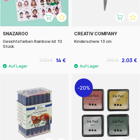
SNAZAROO
CREATIV COMPANY
Gesichtsfarben Rainbow kit 10
Kinderschere 13 cm
Stück
14 €
2.03 €
17.50 €
2.90 €
20%