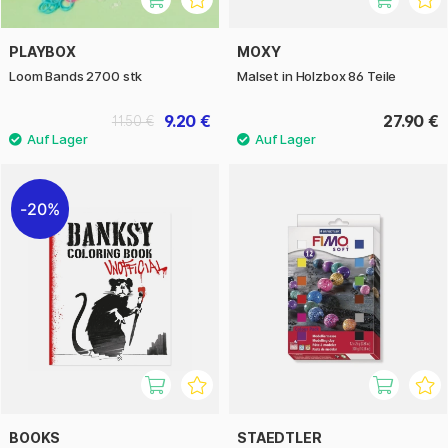
PLAYBOX
MOXY
Loom Bands 2700 stk
Malset in Holzbox 86 Teile
9.20 €
27.90 €
11.50 €
20%
BOOKS
STAEDTLER