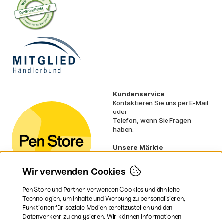
Kundenservice
Kontaktieren Sie uns
per E-Mail
oder
Telefon, wenn Sie Fragen
haben.
Unsere Märkte
Schweden
Norwegen
Wir verwenden Cookies
Dänemark
Finnland
Pen Store und Partner verwenden Cookies und ähnliche
Frankreich
Technologien, um Inhalte und Werbung zu personalisieren,
Irland
Funktionen für soziale Medien bereitzustellen und den
Niederlande
Datenverkehr zu analysieren. Wir können Informationen
UK