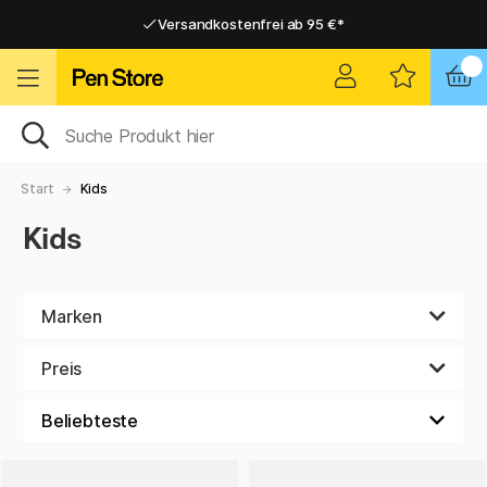
Versandkostenfrei ab 95 €*
Versandkostenfrei ab 95 €*
Lieferung 2-6 werktage
Lieferung 2-6 werktage
Start
Kids
Kids
Marken
Preis