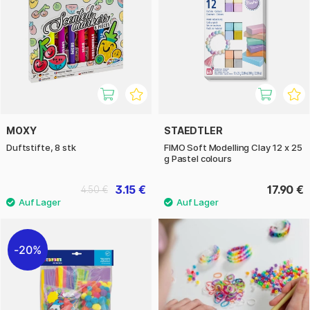
MOXY
STAEDTLER
Duftstifte, 8 stk
FIMO Soft Modelling Clay 12 x 25
g Pastel colours
3.15 €
17.90 €
4.50 €
20%