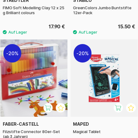
STAEDTLER
STABILO
FIMO Soft Modelling Clay 12 x 25
GreenColors Jumbo Buntstifte
g Brilliant colours
12er-Pack
17.90 €
15.50 €
20%
20%
FABER-CASTELL
MAPED
Filzstifte Connector 80er-Set
Magical Tablet
(ab 3 Jahren)