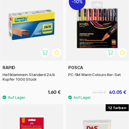
10%
RAPID
POSCA
Heftklammern Standard 24/6
PC-5M Warm Colours 8er-Set
Kupfer 1000 Stück
1.60 €
40.05 €
44.50 €
12