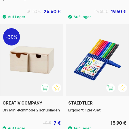
24.40 €
19.60 €
30.50 €
24.50 €
30%
CREATIV COMPANY
STAEDTLER
DIY Mini-Kommode 2 schubladen
Ergosoft 12er-Set
7 €
15.90 €
10 €