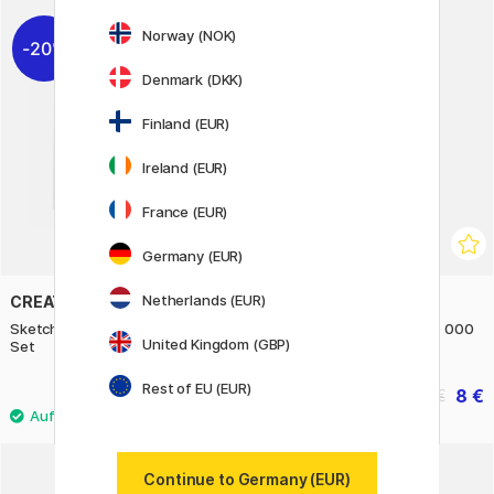
Norway (NOK)
20%
20%
Denmark (DKK)
Finland (EUR)
Ireland (EUR)
France (EUR)
Germany (EUR)
Netherlands (EUR)
CREATIV COMPANY
PLAYBOX
Sketch Marker Standard 12er-
Bügelperlen Pastell-Mix 10 000
United Kingdom (GBP)
Set
Stk im Eimer
Rest of EU (EUR)
13.20 €
8 €
16.50 €
10 €
Continue to Germany (EUR)
20%