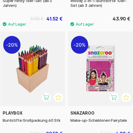
Super Ferby 18er-Set (ab 3
Woody 3-in-1-Buntstifte 10er-
Jahren)
Set (ab 3 Jahren)
41.52 €
43.90 €
51.90 €
20%
20%
PLAYBOX
SNAZAROO
Buntstifte Großpackung 60 Stk
Make-up-Schablonen Fairytale