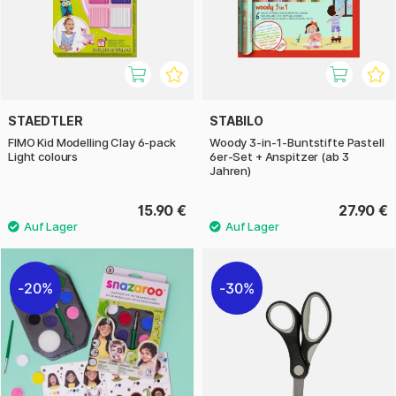
STAEDTLER
STABILO
FIMO Kid Modelling Clay 6-pack
Woody 3-in-1-Buntstifte Pastell
Light colours
6er-Set + Anspitzer (ab 3
Jahren)
15.90 €
27.90 €
20%
30%