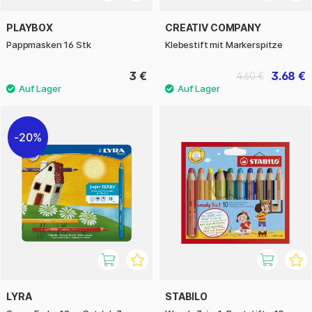
PLAYBOX
CREATIV COMPANY
Pappmasken 16 Stk
Klebestift mit Markerspitze
3 €
3.68 €
4.60 €
20%
LYRA
STABILO