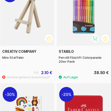
CREATIV COMPANY
STABILO
Mini-Staffelei
Pen 68 Filzstift Colorparade
20er-Pack
2.10 €
38.50 €
3 €
30%
20%