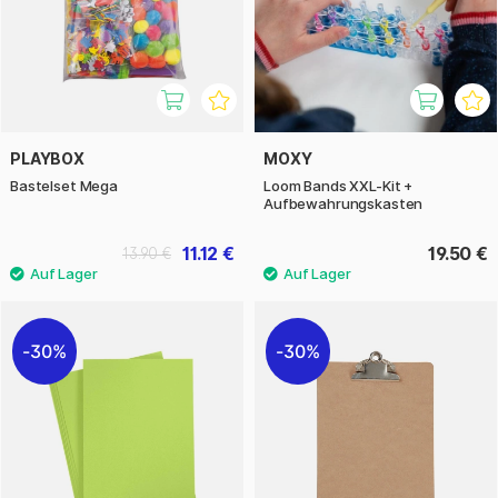
PLAYBOX
MOXY
Bastelset Mega
Loom Bands XXL-Kit +
Aufbewahrungskasten
11.12 €
19.50 €
13.90 €
30%
30%