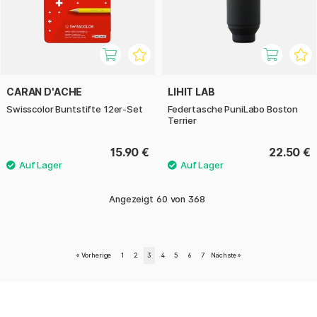
CARAN D'ACHE
LIHIT LAB
Swisscolor Buntstifte 12er-Set
Federtasche PuniLabo Boston
Terrier
15.90 €
22.50 €
Angezeigt
60
von
368
«
Vorherige
1
2
3
4
5
6
7
Nächste
»