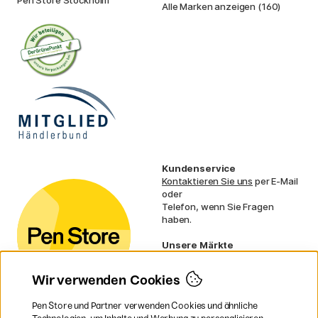
Alle Marken anzeigen (160)
Kundenservice
Kontaktieren Sie uns
per E-Mail
oder
Telefon, wenn Sie Fragen
haben.
Unsere Märkte
Schweden
Norwegen
Wir verwenden Cookies
Dänemark
Finnland
Pen Store und Partner verwenden Cookies und ähnliche
Frankreich