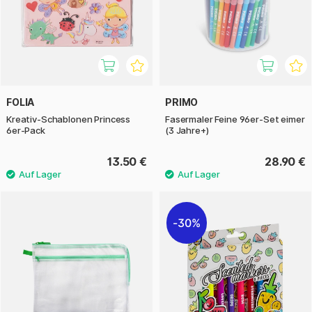
FOLIA
PRIMO
Kreativ-Schablonen Princess
Fasermaler Feine 96er-Set eimer
6er-Pack
(3 Jahre+)
13.50 €
28.90 €
30%