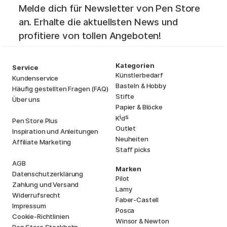
Melde dich für Newsletter von Pen Store
an. Erhalte die aktuellsten News und
profitiere von tollen Angeboten!
Kategorien
Service
Künstlerbedarf
Kundenservice
Basteln & Hobby
Häufig gestellten Fragen (FAQ)
Stifte
Über uns
Papier & Blöcke
i
s
K
d
Pen Store Plus
Outlet
Inspiration und Anleitungen
Neuheiten
Affiliate Marketing
Staff picks
AGB
Marken
Datenschutzerklärung
Pilot
Zahlung und Versand
Lamy
Widerrufsrecht
Faber-Castell
Impressum
Posca
Cookie-Richtlinien
Winsor & Newton
Pen Store Stockholm