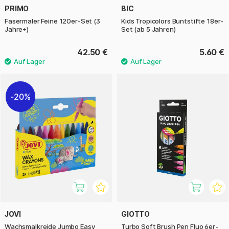
PRIMO
BIC
Fasermaler Feine 120er-Set (3
Kids Tropicolors Buntstifte 18er-
Jahre+)
Set (ab 5 Jahren)
42.50 €
5.60 €
20%
JOVI
GIOTTO
Wachsmalkreide Jumbo Easy
Turbo Soft Brush Pen Fluo 6er-