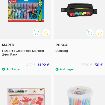
MAPED
POSCA
Filzstifte Color Peps Monster
Bum Bag
24er-Pack
11.92 €
30 €
14.90 €
37.50 €