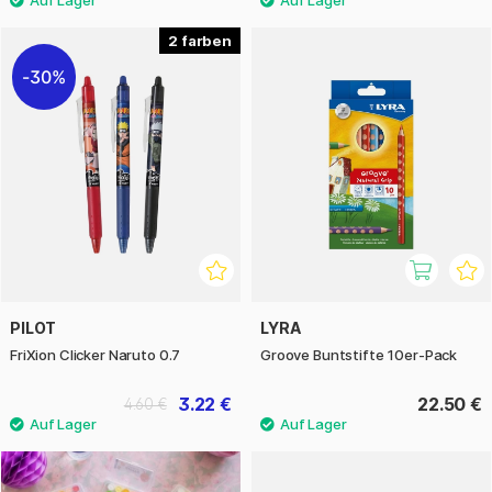
2
30%
PILOT
LYRA
FriXion Clicker Naruto 0.7
Groove Buntstifte 10er-Pack
3.22 €
22.50 €
4.60 €