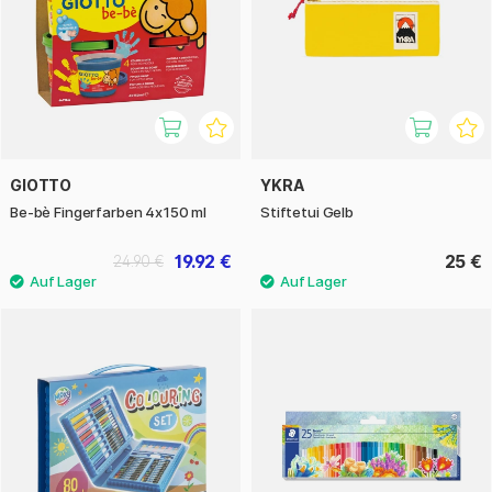
GIOTTO
YKRA
Be-bè Fingerfarben 4x150 ml
Stiftetui Gelb
19.92 €
25 €
24.90 €