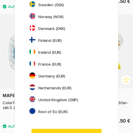
8.60 €
125.50 €
Sweden (SEK)
Norway (NOK)
Denmark (DKK)
Finland (EUR)
Ireland (EUR)
France (EUR)
Germany (EUR)
Netherlands (EUR)
MAPED
PRIMO
United Kingdom (GBP)
Color'Peps Gelmalstifte 6er-Set
Wachsmalstifte Triangles 30er-
(ab 3 Jahren)
Pack
Rest of EU (EUR)
8.60 €
38.50 €