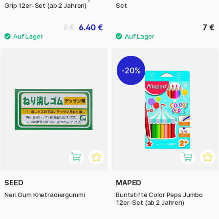
Grip 12er-Set (ab 2 Jahren)
Set
6.40 €
7 €
8 €
20%
SEED
MAPED
Neri Gum Knetradiergummi
Buntstifte Color Peps Jumbo
12er-Set (ab 2 Jahren)