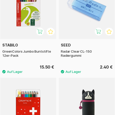
STABILO
SEED
GreenColors Jumbo Buntstifte
Radar Clear CL-150
12er-Pack
Radiergummi
15.50 €
2.40 €