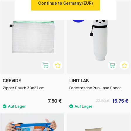
Continue to Germany (EUR)
30%
CREVIDE
LIHIT LAB
Zipper Pouch 38x27 cm
Federtasche PuniLabo Panda
7.50 €
15.75 €
22.50 €