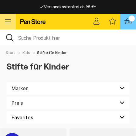
Versandkostenfrei ab 95 €*
Versandkostenfrei ab 95 €*
Lieferung 2-6 werktage
Lieferung 2-6 werktage
Start
Kids
Stifte für Kinder
Stifte für Kinder
Marken
Preis