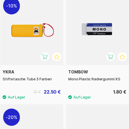
10%
YKRA
TOMBOW
Stiftetasche Tube 3 Farben
Mono Plastic Radiergummi XS
22.50 €
1.80 €
25 €
20%