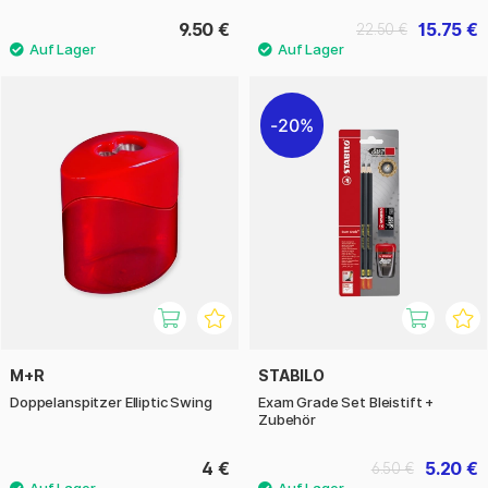
9.50 €
15.75 €
22.50 €
20%
M+R
STABILO
Doppelanspitzer Elliptic Swing
Exam Grade Set Bleistift +
Zubehör
4 €
5.20 €
6.50 €