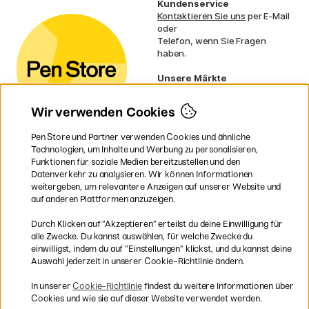
Kundenservice
Kontaktieren Sie uns
per E-Mail
oder
Telefon, wenn Sie Fragen
haben.
Unsere Märkte
Schweden
Norwegen
Wir verwenden Cookies
Dänemark
Finnland
Pen Store und Partner verwenden Cookies und ähnliche
Frankreich
Technologien, um Inhalte und Werbung zu personalisieren,
Irland
Funktionen für soziale Medien bereitzustellen und den
Niederlande
Datenverkehr zu analysieren. Wir können Informationen
UK
weitergeben, um relevantere Anzeigen auf unserer Website und
EU
auf anderen Plattformen anzuzeigen.
* Besondere
Versandbedingungen
Durch Klicken auf ”Akzeptieren” erteilst du deine Einwilligung für
gelten für sperrige Produkte.
alle Zwecke. Du kannst auswählen, für welche Zwecke du
einwilligst, indem du auf ”Einstellungen” klickst, und du kannst deine
Auswahl jederzeit in unserer Cookie-Richtlinie ändern.
Sichere Bezahlung mit Visa, Mastercard und Paypal
In unserer
Cookie-Richtlinie
findest du weitere Informationen über
Cookies und wie sie auf dieser Website verwendet werden.