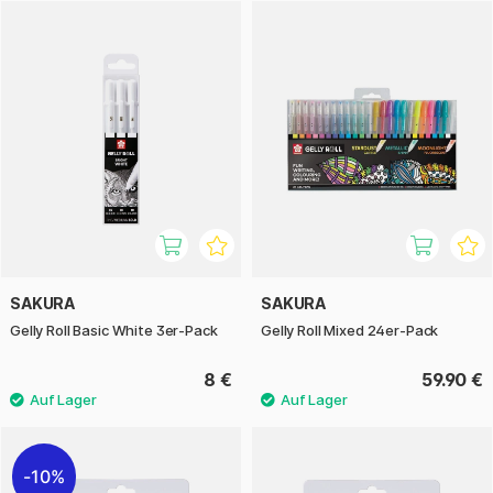
Papier. Sie werden häufig für kreative Projekte wie
Illustration, Bullet Journaling, Hand Lettering, Skizzieren und
das Dekorieren von Karten und Scrapbooks verwendet. Sie
sind außerdem sehr beliebt für detaillierte und präzise
Skizzen und Kunstwerke.
Gelly Roll ist in mehreren Spitzenbreiten und in einem
breiten Spektrum an Farben erhältlich. Die Serie umfasst
mehrere Varianten, z. B. Metallic, Stardust und Moonlight,
die verschiedene coole Effekte bieten.
SAKURA
SAKURA
Gelly Roll Basic White 3er-Pack
Gelly Roll Mixed 24er-Pack
8 €
59.90 €
10%