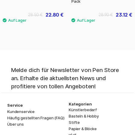
Pack
22.80 €
23.12 €
28.50 €
28.90 €
Melde dich für Newsletter von Pen Store
an. Erhalte die aktuellsten News und
profitiere von tollen Angeboten!
Kategorien
Service
Künstlerbedarf
Kundenservice
Basteln & Hobby
Häufig gestellten Fragen (FAQ)
Stifte
Über uns
Papier & Blöcke
i
s