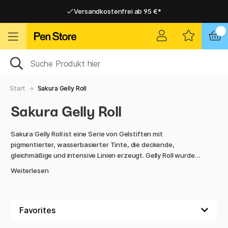
Versandkostenfrei ab 95 €*
Versandkostenfrei ab 95 €*
Lieferung 2-6 werktage
Lieferung 2-6 werktage
Start
Sakura Gelly Roll
Sakura Gelly Roll
Sakura Gelly Roll ist eine Serie von Gelstiften mit
pigmentierter, wasserbasierter Tinte, die deckende,
gleichmäßige und intensive Linien erzeugt. Gelly Roll wurde
von dem japanischen Unternehmen Sakura entwickelt, das
Weiterlesen
in den 1980er‑Jahren als erstes gelbasierte Tinte einführte.
Die Stifte haben eine archivierbare, wasserbasierte
Pigmenttinte, die gleichmäßig schreibt und eine klare,
deckende Farbe liefert, selbst auf dunklem oder farbigem