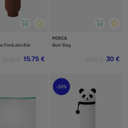
POSCA
e PuniLabo Bär
Bum Bag
15.75 €
30 €
22.50 €
37.50 €
30%