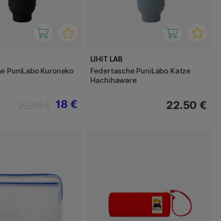
LIHIT LAB
e PuniLabo Kuroneko
Federtasche PuniLabo Katze
Hachihaware
18 €
22.50 €
22.50 €