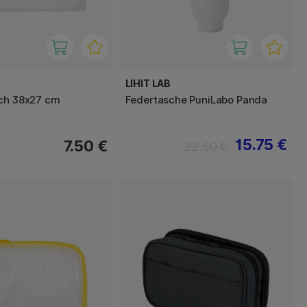
LIHIT LAB
ch 38x27 cm
Federtasche PuniLabo Panda
15.75 €
7.50 €
22.50 €