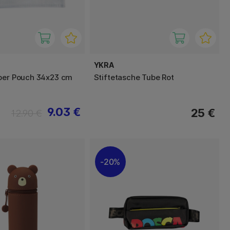
YKRA
per Pouch 34x23 cm
Stiftetasche Tube Rot
9.03 €
25 €
12.90 €
20%