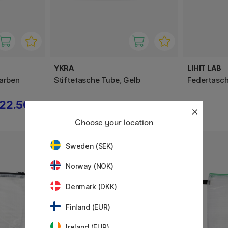
YKRA
LIHIT LAB
Farben
Stiftetasche Tube, Gelb
Federtasch
22.50 €
25 €
Choose your location
Sweden (SEK)
Norway (NOK)
Denmark (DKK)
Finland (EUR)
Ireland (EUR)