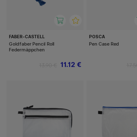
FABER-CASTELL
POSCA
Goldfaber Pencil Roll
Pen Case Red
Federmäppchen
11.12 €
13.90 €
17.5