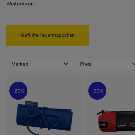
Lineal, Radiergummi und Buntstifte – hier gibt es für jede
Weiterlesen
Robuste Materialien und lustige Motive machen das Schr
Gefüllte Federmäppchen
Marken
Preis
20%
20%