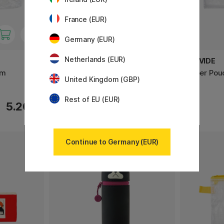
France (EUR)
Germany (EUR)
Netherlands (EUR)
LIHIT LAB
CREVIDE
cm
Federtasche PuniLabo Katze
Zipper Pou
United Kingdom (GBP)
Mikecat
Rest of EU (EUR)
5.20 €
22.50 €
Continue to Germany (EUR)