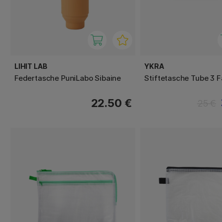
LIHIT LAB
YKRA
Federtasche PuniLabo Sibaine
Stiftetasche Tube 3 
22.50 €
25 €