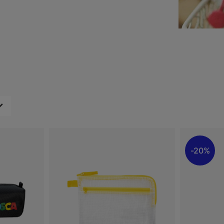
n das Richtige.
eiben noch schöner!
20%