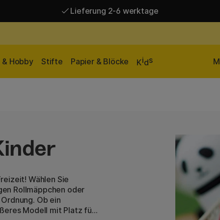
Lieferung 2-6 werktage
Versandkostenfrei ab 95 €*
Lieferung 2-6 werktage
i
s
n & Hobby
Stifte
Papier & Blöcke
M
K
d
Kinder
reizeit! Wählen Sie
gen Rollmäppchen oder
 Ordnung. Ob ein
ßeres Modell mit Platz für