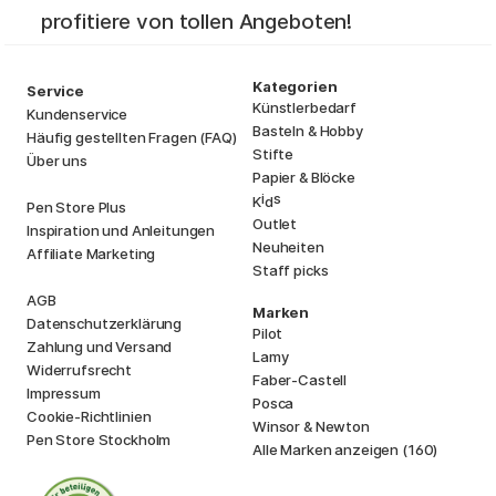
profitiere von tollen Angeboten!
Kategorien
Service
Künstlerbedarf
Kundenservice
Basteln & Hobby
Häufig gestellten Fragen (FAQ)
Stifte
Über uns
Papier & Blöcke
i
s
K
d
Pen Store Plus
Outlet
Inspiration und Anleitungen
Neuheiten
Affiliate Marketing
Staff picks
AGB
Marken
Datenschutzerklärung
Pilot
Zahlung und Versand
Lamy
Widerrufsrecht
Faber-Castell
Impressum
Posca
Cookie-Richtlinien
Winsor & Newton
Pen Store Stockholm
Alle Marken anzeigen (160)