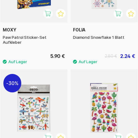
MOXY
FOLIA
Paw Patrol Sticker-Set
Diamond Snowflake 1 Blatt
Aufkleber
5.90 €
2.24 €
2.80 €
30%