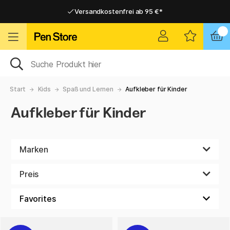
Versandkostenfrei ab 95 €*
Versandkostenfrei ab 95 €*
Lieferung 2-6 werktage
Lieferung 2-6 werktage
Start
Kids
Spaß und Lernen
Aufkleber für Kinder
Aufkleber für Kinder
Marken
Preis