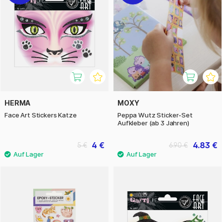
HERMA
MOXY
Face Art Stickers Katze
Peppa Wutz Sticker-Set
Aufkleber (ab 3 Jahren)
4 €
4.83 €
5 €
6.90 €