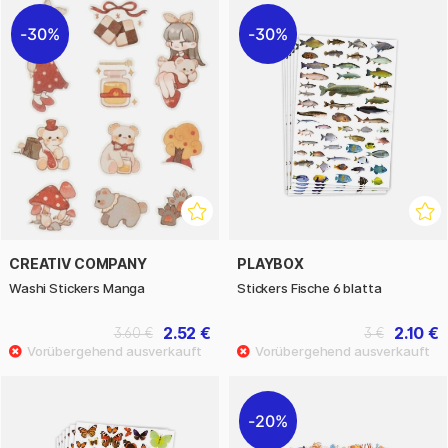
30%
30%
CREATIV COMPANY
PLAYBOX
Washi Stickers Manga
Stickers Fische 6 blatta
2.52 €
2.10 €
3.60 €
3 €
20%