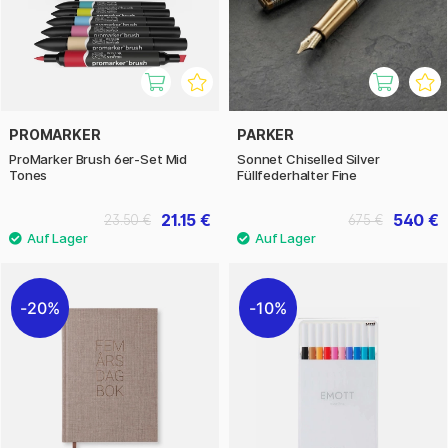
PROMARKER
PARKER
ProMarker Brush 6er-Set Mid
Sonnet Chiselled Silver
Tones
Füllfederhalter Fine
21.15 €
540 €
23.50 €
675 €
20%
10%