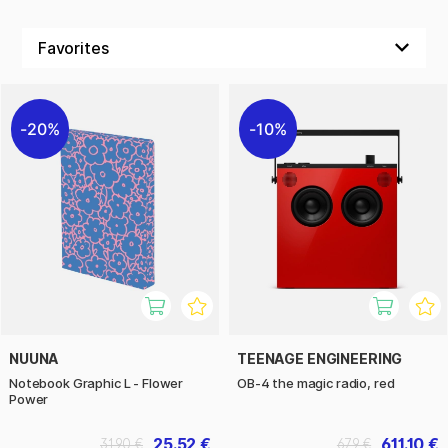
20%
10%
NUUNA
TEENAGE ENGINEERING
Notebook Graphic L - Flower
OB-4 the magic radio, red
Power
25.52 €
611.10 €
31.90 €
679 €