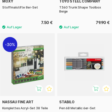
MOXY
TOYO STEEL COMPANY
Stoffmalstifte 8er-Set
T360 Trunk Shape Toolbox
Beige
7.50 €
79.90 €
30%
NASSAU FINE ART
STABILO
Komplettes Acryl-Set 38 Teile
Pen 68 Metallic 6er-Set