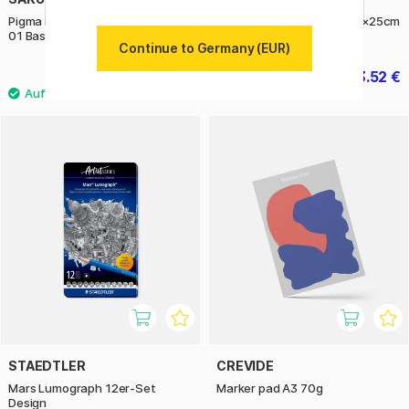
Pigma Micron Fineliner 6er-Set
Aquarellblock CP 300g 10×25cm
01 Basic Colours
Continue to Germany (EUR)
17.50 €
33.52 €
41.90 €
STAEDTLER
CREVIDE
Mars Lumograph 12er-Set
Marker pad A3 70g
Design