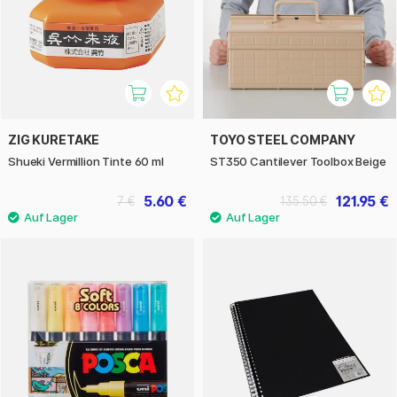
ZIG KURETAKE
TOYO STEEL COMPANY
Shueki Vermillion Tinte 60 ml
ST350 Cantilever Toolbox Beige
5.60 €
121.95 €
7 €
135.50 €