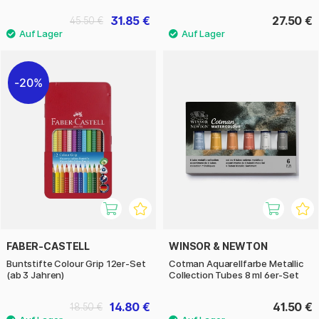
31.85 €
27.50 €
45.50 €
20%
FABER-CASTELL
WINSOR & NEWTON
Buntstifte Colour Grip 12er-Set
Cotman Aquarellfarbe Metallic
(ab 3 Jahren)
Collection Tubes 8 ml 6er-Set
14.80 €
41.50 €
18.50 €