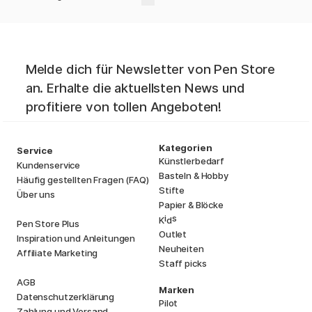
Melde dich für Newsletter von Pen Store
an. Erhalte die aktuellsten News und
profitiere von tollen Angeboten!
Kategorien
Service
Künstlerbedarf
Kundenservice
Basteln & Hobby
Häufig gestellten Fragen (FAQ)
Stifte
Über uns
Papier & Blöcke
i
s
K
d
Pen Store Plus
Outlet
Inspiration und Anleitungen
Neuheiten
Affiliate Marketing
Staff picks
AGB
Marken
Datenschutzerklärung
Pilot
Zahlung und Versand