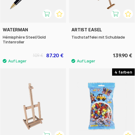
WATERMAN
ARTIST EASEL
Hémisphère Steel/Gold
Tischstaffelei mit Schublade
Tintenroller
87.20 €
139.90 €
109 €
4