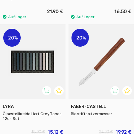
21.90 €
16.50 €
20%
20%
LYRA
FABER-CASTELL
Ölpastellkreide Hart Grey Tones
Bleistiftspitzermesser
12er-Set
15.12 €
19.92 €
18.90 €
24.90 €