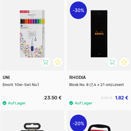
30%
UNI
RHODIA
Emott 10er-Set No.1
Block No. 8 (7,4 × 21 cm) Liniert
23.50 €
1.82 €
2.60 €
20%