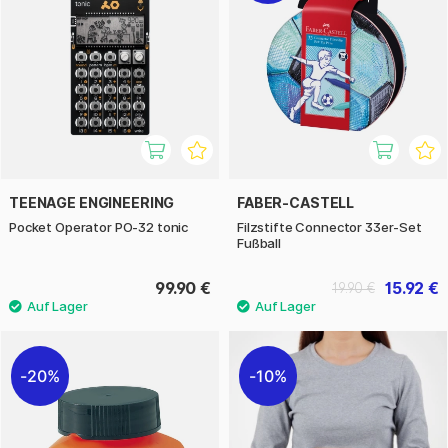
TEENAGE ENGINEERING
FABER-CASTELL
Pocket Operator PO-32 tonic
Filzstifte Connector 33er-Set
Fußball
99.90 €
15.92 €
19.90 €
20%
10%