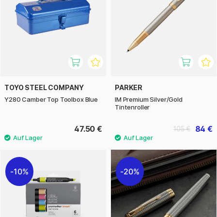
TOYO STEEL COMPANY
PARKER
Y280 Camber Top Toolbox Blue
IM Premium Silver/Gold
Tintenroller
47.50 €
84 €
105 €
10%
20%