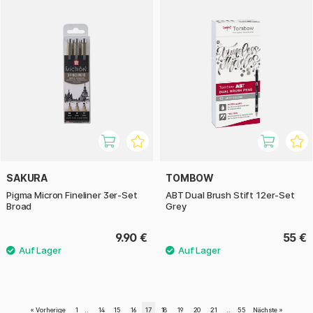
SAKURA
TOMBOW
Pigma Micron Fineliner 3er-Set
ABT Dual Brush Stift 12er-Set
Broad
Grey
9.90 €
55 €
«
Vorherige
1
..
14
15
16
17
18
19
20
21
..
55
Nächste
»