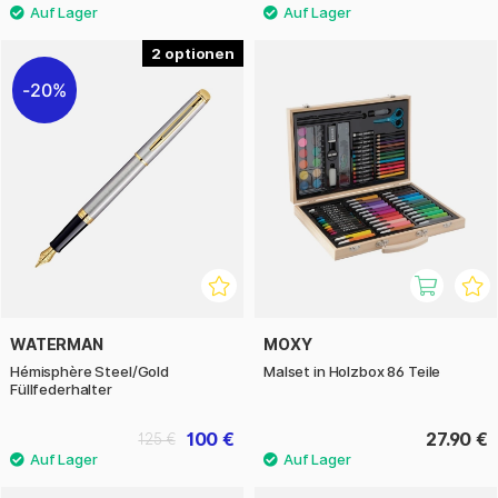
2
20%
WATERMAN
MOXY
Hémisphère Steel/Gold
Malset in Holzbox 86 Teile
Füllfederhalter
100 €
27.90 €
125 €