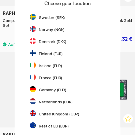
Choose your location
RAPHAËL
PARKER
Sweden (SEK)
Campus Ölpastellkreide 24er-
Jotter Special Edition Steel/Gold
Set
Kugelschreiber
Norway (NOK)
14.90 €
38.32 €
47.90 €
Denmark (DKK)
Finland (EUR)
20%
Ireland (EUR)
France (EUR)
Germany (EUR)
Netherlands (EUR)
United Kingdom (GBP)
Rest of EU (EUR)
SAKURA
ARCHES