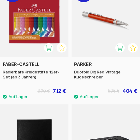
FABER-CASTELL
PARKER
Radierbare Kreidestifte 12er-
Duofold Big Red Vintage
Set (ab 3 Jahren)
Kugelschreiber
7.12 €
404 €
8.90 €
505 €