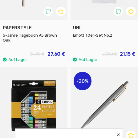
PAPERSTYLE
UNI
5-Jahre Tagebuch A5 Brown
Emott 10er-Set No.2
Oak
27.60 €
21.15 €
34.50 €
23.50 €
20%