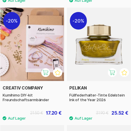
20%
20%
CREATIV COMPANY
PELIKAN
Kumihimo DIY-kit
Füllfederhalter-Tinte Edelstein
Freundschaftsarmbänder
Ink of the Year 2026
17.20 €
25.52 €
21.50 €
31.90 €