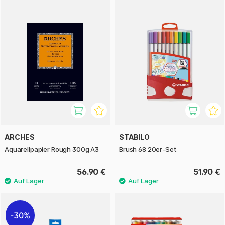
ARCHES
STABILO
Aquarellpapier Rough 300g A3
Brush 68 20er-Set
56.90 €
51.90 €
30%