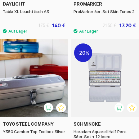
DAYLIGHT
PROMARKER
Tabla XL Leuchttisch A3
ProMarker 6er-Set Skin Tones 2
140 €
17.20 €
175 €
21.50 €
20%
TOYO STEEL COMPANY
SCHMINCKE
Y350 Camber Top Toolbox Silver
Horadam Aquarell Half Pans
36er-Set + 12 leere