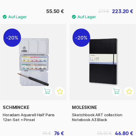
55.50 €
223.20 €
279 €
20%
20%
SCHMINCKE
MOLESKINE
Horadam Aquarell Half Pans
Sketchbook ART collection
12er-Set + Pinsel
Notebook A3 Black
76 €
46.80 €
95 €
58.50 €