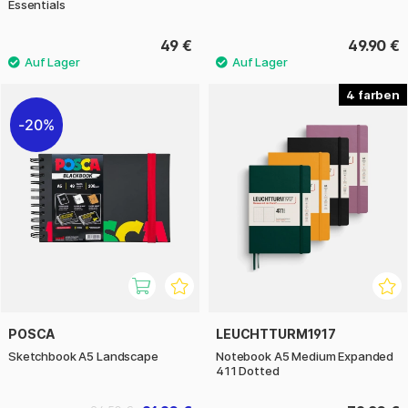
Essentials
49 €
49.90 €
4
20%
POSCA
LEUCHTTURM1917
Sketchbook A5 Landscape
Notebook A5 Medium Expanded
411 Dotted