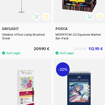
DAYLIGHT
POSCA
Slimline 4 Floor Lamp Brushed
MOPR PCM-22 Squeeze Marker
Steel
8er-Pack
209.90 €
112.95 €
125.50 €
20%