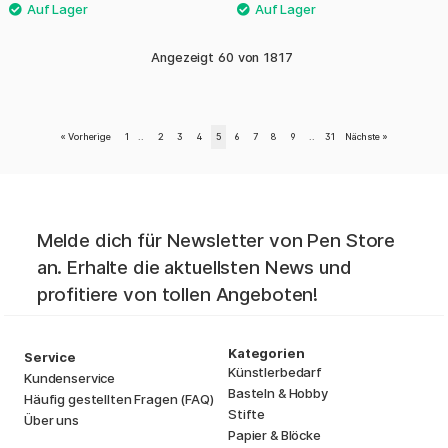
Angezeigt
60
von
1817
«
Vorherige
1
..
2
3
4
5
6
7
8
9
..
31
Nächste
»
Melde dich für Newsletter von Pen Store
an. Erhalte die aktuellsten News und
profitiere von tollen Angeboten!
Kategorien
Service
Künstlerbedarf
Kundenservice
Basteln & Hobby
Häufig gestellten Fragen (FAQ)
Stifte
Über uns
Papier & Blöcke