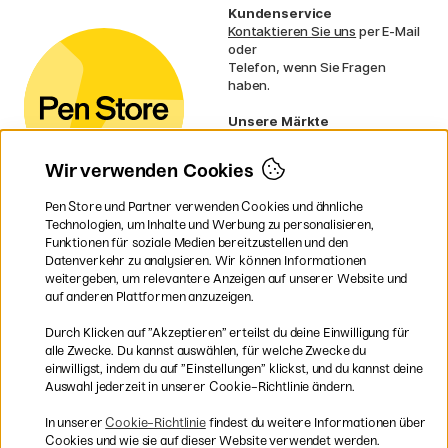
Kundenservice
Kontaktieren Sie uns
per E-Mail
oder
Telefon, wenn Sie Fragen
haben.
Unsere Märkte
Schweden
Norwegen
Wir verwenden Cookies
Dänemark
Finnland
Pen Store und Partner verwenden Cookies und ähnliche
Frankreich
Technologien, um Inhalte und Werbung zu personalisieren,
Irland
Funktionen für soziale Medien bereitzustellen und den
Niederlande
Datenverkehr zu analysieren. Wir können Informationen
UK
weitergeben, um relevantere Anzeigen auf unserer Website und
EU
auf anderen Plattformen anzuzeigen.
* Besondere
Versandbedingungen
Durch Klicken auf ”Akzeptieren” erteilst du deine Einwilligung für
gelten für sperrige Produkte.
alle Zwecke. Du kannst auswählen, für welche Zwecke du
einwilligst, indem du auf ”Einstellungen” klickst, und du kannst deine
Auswahl jederzeit in unserer Cookie-Richtlinie ändern.
Sichere Bezahlung mit Visa, Mastercard und Paypal
In unserer
Cookie-Richtlinie
findest du weitere Informationen über
Cookies und wie sie auf dieser Website verwendet werden.