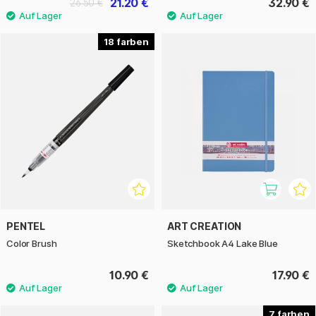
21.20 €
32.90 €
26.50 €
18
PENTEL
ART CREATION
Color Brush
Sketchbook A4 Lake Blue
10.90 €
17.90 €
7