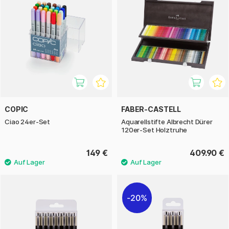
COPIC
FABER-CASTELL
Ciao 24er-Set
Aquarellstifte Albrecht Dürer
120er-Set Holztruhe
149 €
409.90 €
20%