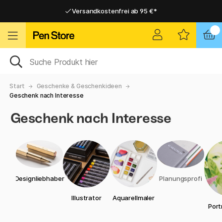
Versandkostenfrei ab 95 €*
Versandkostenfrei ab 95 €*
Lieferung 2-6 werktage
Lieferung 2-6 werktage
Start
Geschenke & Geschenkideen
Geschenk nach Interesse
Geschenk nach Interesse
Designliebhaber
Planungsprofi
Illustrator
Aquarellmaler
Port