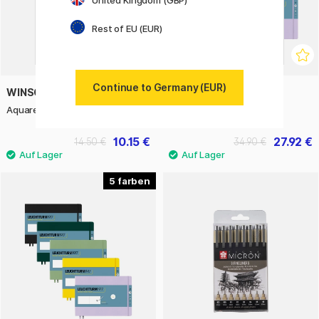
United Kingdom (GBP)
Rest of EU (EUR)
Continue to Germany (EUR)
WINSOR & NEWTON
LEUCHTTURM1917
Aquarellblock A4 300g
Sketchbook A4+
10.15 €
27.92 €
14.50 €
34.90 €
5