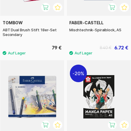
TOMBOW
FABER-CASTELL
ABT Dual Brush Stift 18er-Set
Mischtechnik-Spiralblock, A5
Secondary
79 €
6.72 €
8.40 €
20%