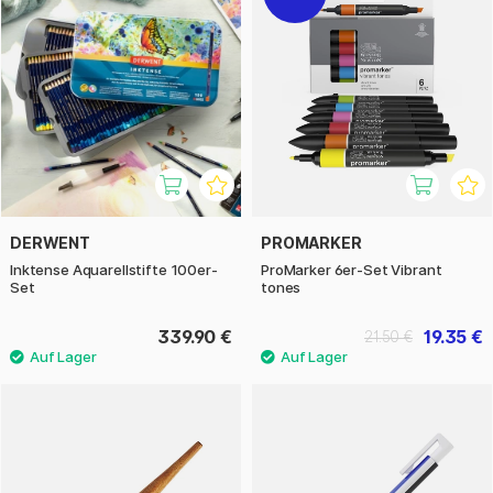
DERWENT
PROMARKER
Inktense Aquarellstifte 100er-
ProMarker 6er-Set Vibrant
Set
tones
339.90 €
19.35 €
21.50 €