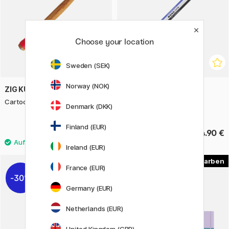
Choose your location
Sweden (SEK)
Norway (NOK)
ZIG KURETAKE
TOMBOW
Cartoonist Pen Nib Holder
Mono Zero Radierstift
Denmark (DKK)
Rechteckig Weiß
Finland (EUR)
13.90 €
4.90 €
Ireland (EUR)
5
France (EUR)
30%
20%
Germany (EUR)
Netherlands (EUR)