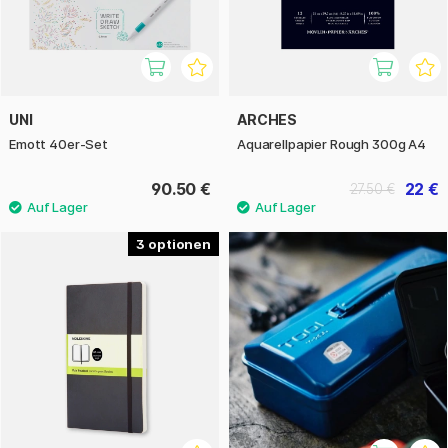
UNI
ARCHES
Emott 40er-Set
Aquarellpapier Rough 300g A4
90.50 €
22 €
27.50 €
3