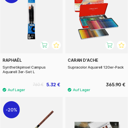
RAPHAËL
CARAN D'ACHE
Synthetikpinsel Campus
Supracolor Aquarell 120er-Pack
Aquarell 3er-Set L
5.32 €
365.90 €
7.60 €
20%