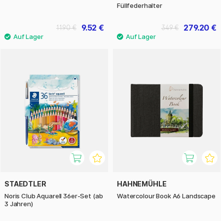
Füllfederhalter
9.52 €
279.20 €
11.90 €
349 €
STAEDTLER
HAHNEMÜHLE
Noris Club Aquarell 36er-Set (ab
Watercolour Book A6 Landscape
3 Jahren)