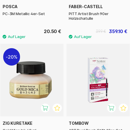
POSCA
FABER-CASTELL
PC-3M Metallic 4er-Set
PITT Artist Brush 90er
Holzschatulle
20.50 €
359.10 €
399 €
20%
ZIG KURETAKE
TOMBOW