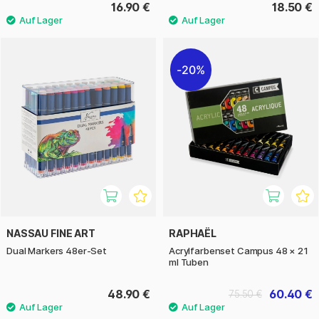
16.90 €
18.50 €
20%
NASSAU FINE ART
RAPHAËL
Dual Markers 48er-Set
Acrylfarbenset Campus 48 × 21
ml Tuben
48.90 €
60.40 €
75.50 €