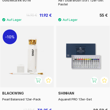
Gold Mica Ink 60 ml
ABT Dual Brush Stift 12er-Set
Pastel
11.92 €
55 €
14.90 €
10%
BLACKWING
SHINHAN
Pearl Balanced 12er-Pack
Aquarell PRO 13er-Set