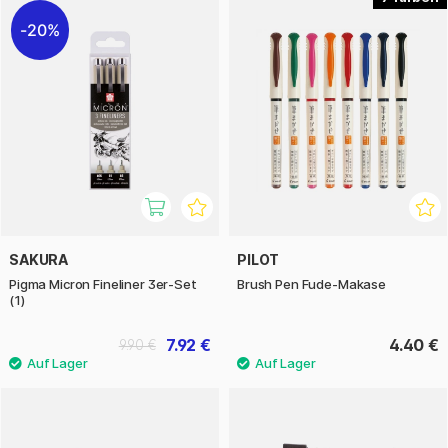
20%
SAKURA
PILOT
Pigma Micron Fineliner 3er-Set
Brush Pen Fude-Makase
(1)
7.92 €
4.40 €
9.90 €