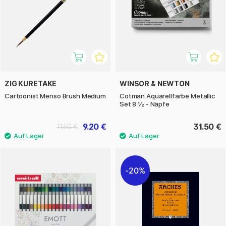
ZIG KURETAKE
WINSOR & NEWTON
Cartoonist Menso Brush Medium
Cotman Aquarellfarbe Metallic
Set 8 ½ - Näpfe
9.20 €
31.50 €
11.50 €
20%