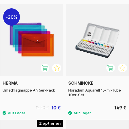
20%
HERMA
SCHMINCKE
Umschlagmappe A4 5er-Pack
Horadam Aquarell 15-ml-Tube
10er-Set
10 €
149 €
12.50 €
2