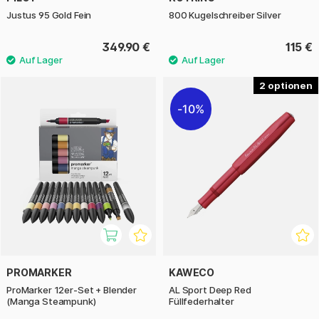
Justus 95 Gold Fein
800 Kugelschreiber Silver
349.90 €
115 €
2
10%
PROMARKER
KAWECO
ProMarker 12er-Set + Blender
AL Sport Deep Red
(Manga Steampunk)
Füllfederhalter