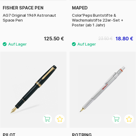
FISHER SPACE PEN
MAPED
AG7 Original 1969 Astronaut
Color'Peps Buntstifte &
Space Pen
Wachsmalstifte 22er-Set +
Poster (ab 1 Jahr)
125.50 €
18.80 €
23.50 €
PILOT
ROTRING