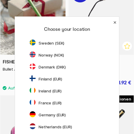
Choose your location
Sweden (SEK)
Norway (NOK)
FISHER SPACE PEN
DAYLIGHT
Denmark (DKK)
Bullet Aurora Borealis
Electra Table Lamp
Finland (EUR)
52.50 €
111.92 €
139.90 €
Ireland (EUR)
9
2
France (EUR)
Germany (EUR)
Netherlands (EUR)