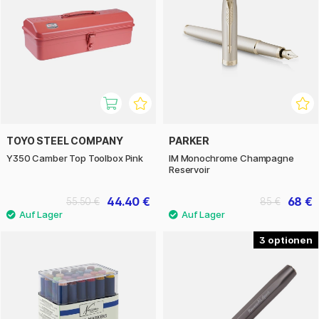
TOYO STEEL COMPANY
PARKER
Y350 Camber Top Toolbox Pink
IM Monochrome Champagne
Reservoir
44.40 €
68 €
55.50 €
85 €
3