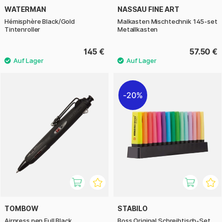
WATERMAN
NASSAU FINE ART
Hémisphère Black/Gold
Malkasten Mischtechnik 145-set
Tintenroller
Metallkasten
145 €
57.50 €
20%
TOMBOW
STABILO
Airpress pen Full Black
Boss Original Schreibtisch-Set