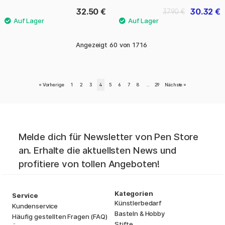
32.50 €
30.32 €
37.90 €
Angezeigt
60
von
1716
«
Vorherige
1
2
3
4
5
6
7
8
..
29
Nächste
»
Melde dich für Newsletter von Pen Store
an. Erhalte die aktuellsten News und
profitiere von tollen Angeboten!
Kategorien
Service
Künstlerbedarf
Kundenservice
Basteln & Hobby
Häufig gestellten Fragen (FAQ)
Stifte