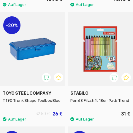
20%
TOYO STEEL COMPANY
STABILO
T190 Trunk Shape Toolbox Blue
Pen 68 Filzstift 18er-Pack Trend
26 €
31 €
32.50 €