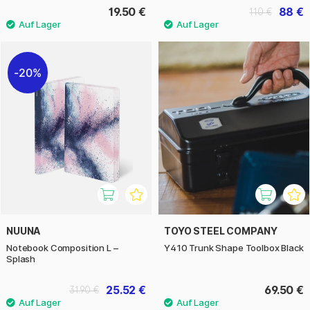
19.50 €
88 €
110 €
20%
NUUNA
TOYO STEEL COMPANY
Notebook Composition L –
Y410 Trunk Shape Toolbox Black
Splash
25.52 €
69.50 €
31.90 €