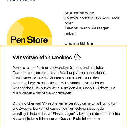
Kundenservice
Kontaktieren Sie uns
per E-Mail
oder
Telefon, wenn Sie Fragen
haben.
Unsere Märkte
Schweden
Norwegen
Wir verwenden Cookies
Dänemark
Finnland
Pen Store und Partner verwenden Cookies und ähnliche
Frankreich
Technologien, um Inhalte und Werbung zu personalisieren,
Irland
Funktionen für soziale Medien bereitzustellen und den
Niederlande
Datenverkehr zu analysieren. Wir können Informationen
UK
weitergeben, um relevantere Anzeigen auf unserer Website und
EU
auf anderen Plattformen anzuzeigen.
* Besondere
Versandbedingungen
Durch Klicken auf ”Akzeptieren” erteilst du deine Einwilligung für
gelten für sperrige Produkte.
alle Zwecke. Du kannst auswählen, für welche Zwecke du
einwilligst, indem du auf ”Einstellungen” klickst, und du kannst deine
Auswahl jederzeit in unserer Cookie-Richtlinie ändern.
Sichere Bezahlung mit Visa, Mastercard und Paypal