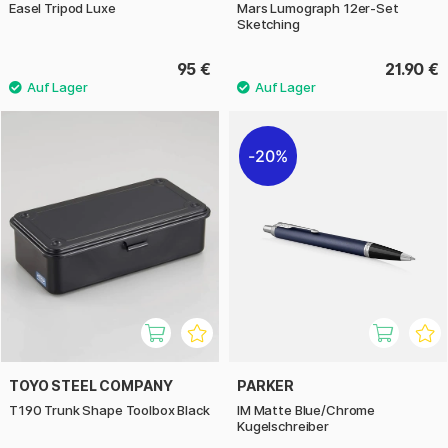
Easel Tripod Luxe
Mars Lumograph 12er-Set
Sketching
95 €
21.90 €
20%
TOYO STEEL COMPANY
PARKER
T190 Trunk Shape Toolbox Black
IM Matte Blue/Chrome
Kugelschreiber