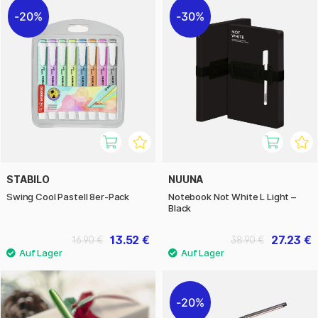
20%
30%
STABILO
NUUNA
Swing Cool Pastell 8er-Pack
Notebook Not White L Light –
Black
13.52 €
27.23 €
16.90 €
38.90 €
20%