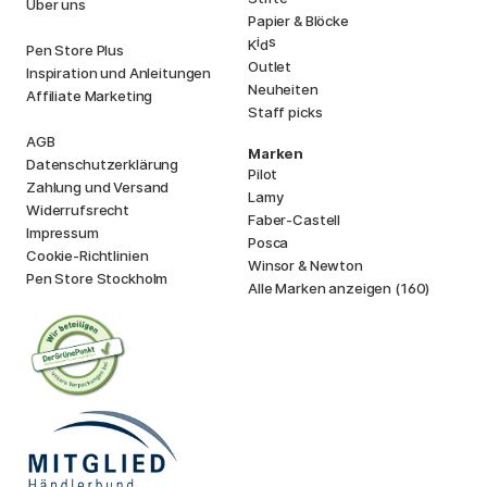
Über uns
Papier & Blöcke
i
s
K
d
Pen Store Plus
Outlet
Inspiration und Anleitungen
Neuheiten
Affiliate Marketing
Staff picks
AGB
Marken
Datenschutzerklärung
Pilot
Zahlung und Versand
Lamy
Widerrufsrecht
Faber-Castell
Impressum
Posca
Cookie-Richtlinien
Winsor & Newton
Pen Store Stockholm
Alle Marken anzeigen (160)