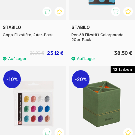
STABILO
STABILO
Cappi Filzstifte, 24er-Pack
Pen 68 Filzstift Colorparade
20er-Pack
23.12 €
38.50 €
28.90 €
12
10%
20%