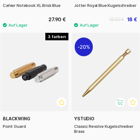
Cahier Notebook XL Brisk Blue
Jotter Royal Blue Kugelschreiber
27.90 €
18 €
22.50 €
3
20%
BLACKWING
YSTUDIO
Point Guard
Classic Revolve Kugelschreiber
Brass