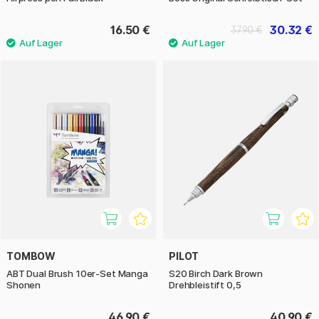
16.50 €
30.32 €
37.90 €
TOMBOW
PILOT
ABT Dual Brush 10er-Set Manga
S20 Birch Dark Brown
Shonen
Drehbleistift 0,5
46.90 €
40.90 €