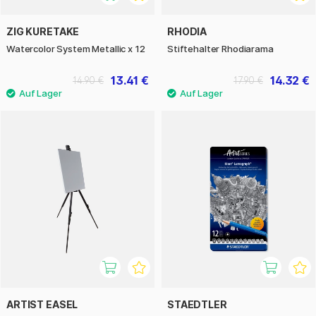
ZIG KURETAKE
RHODIA
Watercolor System Metallic x 12
Stiftehalter Rhodiarama
13.41 €
14.32 €
14.90 €
17.90 €
ARTIST EASEL
STAEDTLER