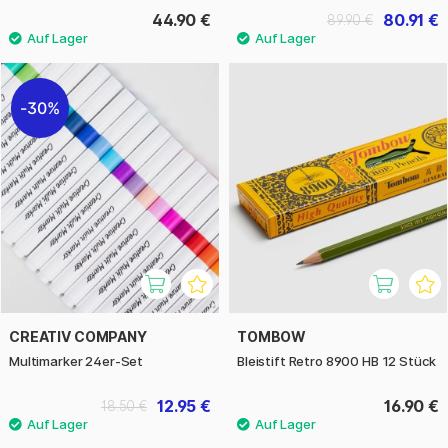
44.90 €
80.91 €
89.90 €
30%
CREATIV COMPANY
TOMBOW
Multimarker 24er-Set
Bleistift Retro 8900 HB 12 Stück
12.95 €
16.90 €
18.50 €