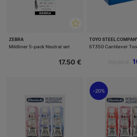
ZEBRA
TOYO STEEL COMPAN
Mildliner 5-pack Neutral set
ST350 Cantilever Too
1
17.50 €
135.50 €
20%