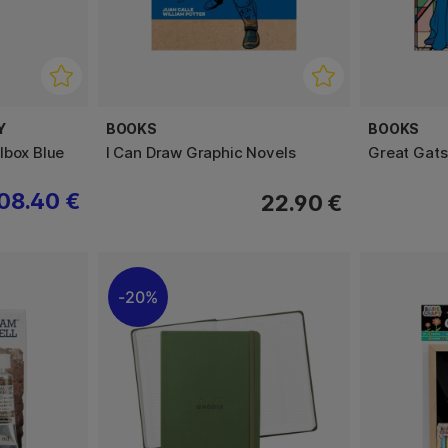
Y
BOOKS
BOOKS
lbox Blue
I Can Draw Graphic Novels
Great Gats
08.40 €
22.90 €
20%