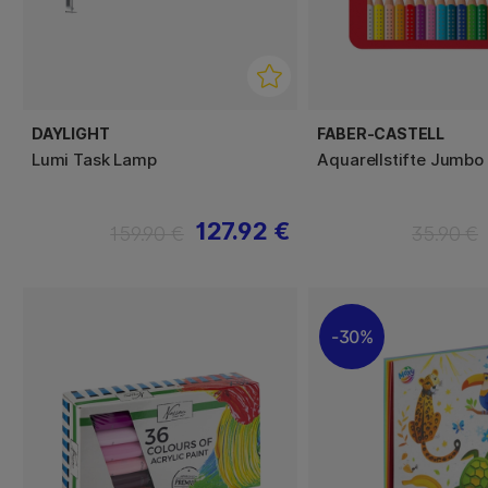
DAYLIGHT
FABER-CASTELL
Lumi Task Lamp
Aquarellstifte Jumbo
127.92 €
159.90 €
35.90 €
30%