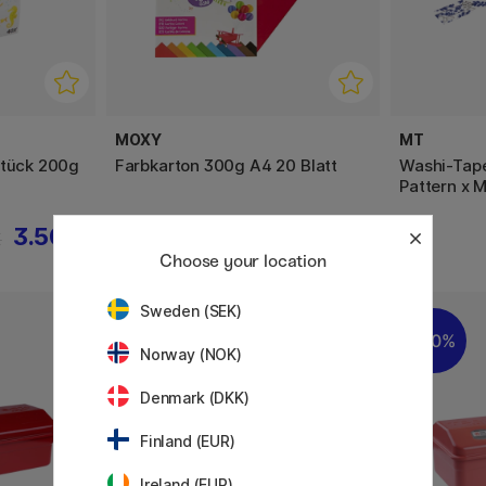
MOXY
MT
Stück 200g
Farbkarton 300g A4 20 Blatt
Washi-Tape
Pattern x 
3.50 €
7.90 €
€
Choose your location
Sweden (SEK)
20%
20%
Norway (NOK)
Denmark (DKK)
Finland (EUR)
Ireland (EUR)