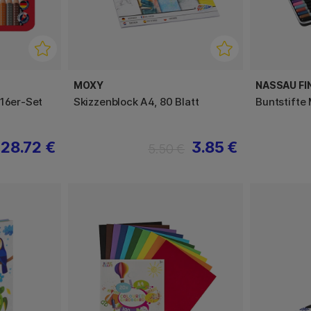
MOXY
NASSAU FI
 16er-Set
Skizzenblock A4, 80 Blatt
Buntstifte 
28.72 €
3.85 €
5.50 €