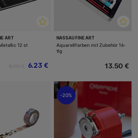
NE ART
NASSAU FINE ART
Metallic 12 st
Aquarellfarben mit Zubehör 16-
tlg
6.23 €
13.50 €
8.90 €
20%