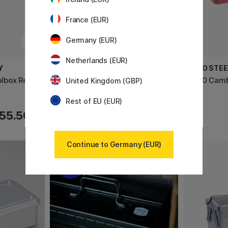
France (EUR)
Germany (EUR)
Netherlands (EUR)
Y
TOYO STEEL COMPANY
TOYO STE
lbox Red
Y350 Camber Top Toolbox Black
Y350 Cambe
United Kingdom (GBP)
Rest of EU (EUR)
44.40 €
55.50 €
55.50 €
Continue to Germany (EUR)
20%