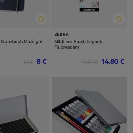
ZEBRA
 Notizbuch Midnight
Mildliner Brush 5-pack
Fluorescent
8 €
14.80 €
10 €
18.50 €