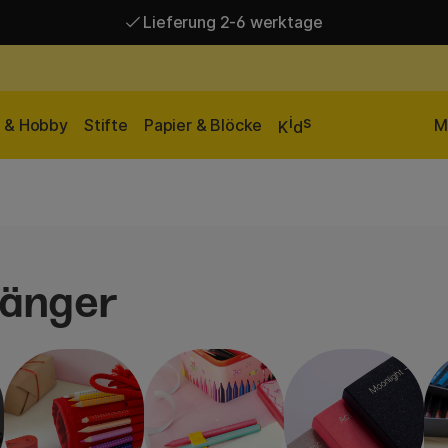
Lieferung 2-6 werktage
Versandkostenfrei ab 95 €*
Lieferung 2-6 werktage
i
s
n & Hobby
Stifte
Papier & Blöcke
M
K
d
änger