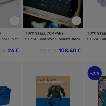
Y
TOYO STEEL COMPANY
TOYO STE
lbox Silver
ST 350 Cantilever Toolbox Black
ST 350 Can
26 €
108.40 €
0 €
135.50 €
20%