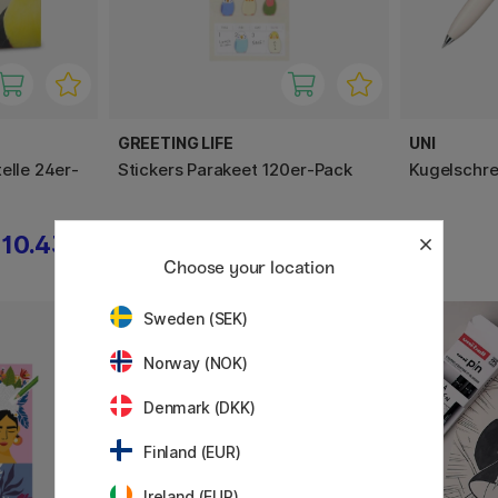
GREETING LIFE
UNI
elle 24er-
Stickers Parakeet 120er-Pack
Kugelschre
10.43 €
4.34 €
6.20 €
Choose your location
Sweden (SEK)
20%
Norway (NOK)
Denmark (DKK)
Finland (EUR)
Ireland (EUR)