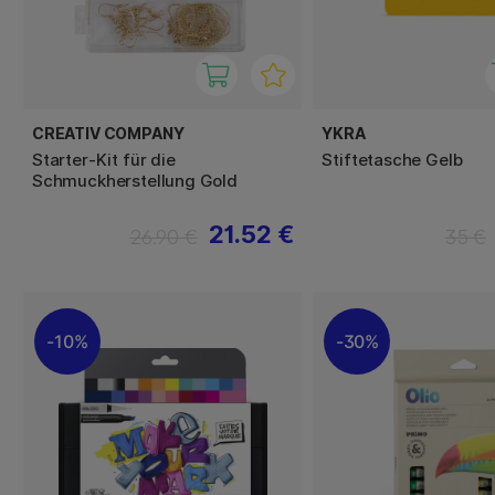
CREATIV COMPANY
YKRA
Starter-Kit für die
Stiftetasche Gelb
Schmuckherstellung Gold
21.52 €
26.90 €
35 €
10%
30%