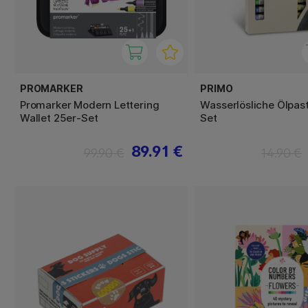
PROMARKER
PRIMO
Promarker Modern Lettering
Wasserlösliche Ölpast
Wallet 25er-Set
Set
89.91 €
99.90 €
14.90 €