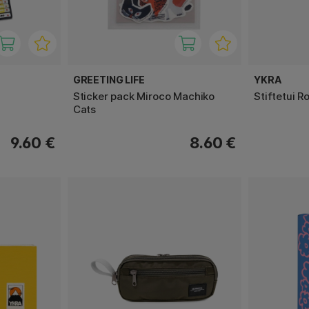
GREETING LIFE
YKRA
Sticker pack Miroco Machiko
Stiftetui R
Cats
9.60 €
8.60 €