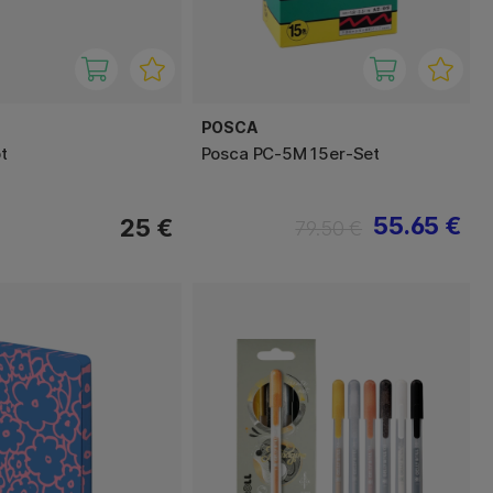
POSCA
ot
Posca PC-5M 15er-Set
55.65 €
25 €
79.50 €