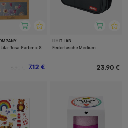
COMPANY
LIHIT LAB
 Lila-Rosa-Farbmix 8
Federtasche Medium
7.12 €
23.90 €
8.90 €