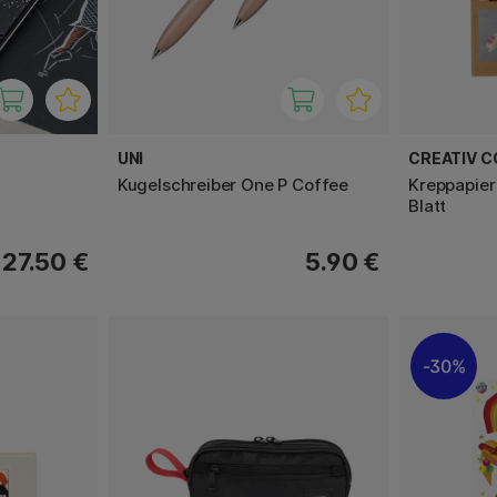
UNI
CREATIV 
Kugelschreiber One P Coffee
Kreppapier
Blatt
27.50 €
5.90 €
30%