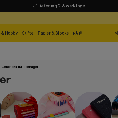
Versandkostenfrei ab 95 €*
Lieferung 2-6 werktage
i
s
n & Hobby
Stifte
Papier & Blöcke
M
K
d
Geschenk für Teenager
er