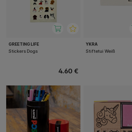
GREETING LIFE
YKRA
Stickers Dogs
Stiftetui Weiß
4.60 €