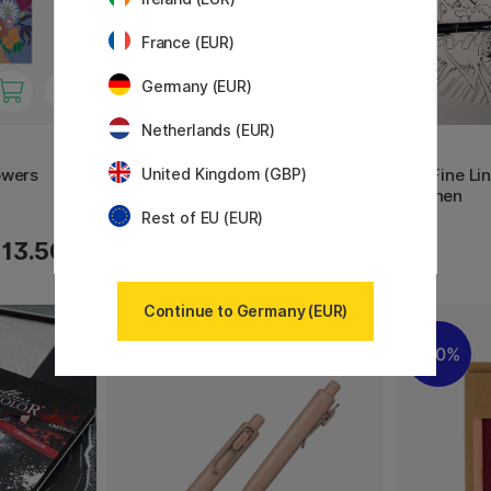
France (EUR)
Germany (EUR)
Netherlands (EUR)
CREATIV COMPANY
UNI
owers
Aquarellmarker Two-Tip Brush
Pin Fine L
United Kingdom (GBP)
12-er Set
Shonen
Rest of EU (EUR)
12.40 €
13.50 €
15.50 €
Continue to Germany (EUR)
20%