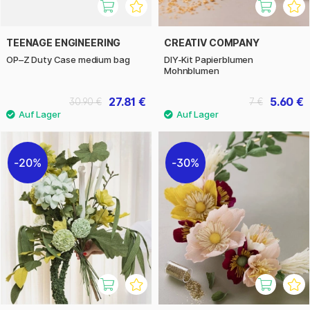
TEENAGE ENGINEERING
CREATIV COMPANY
OP–Z Duty Case medium bag
DIY-Kit Papierblumen
Mohnblumen
27.81 €
5.60 €
30.90 €
7 €
20%
30%