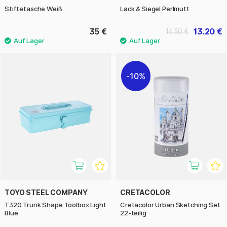
Stiftetasche Weiß
Lack & Siegel Perlmutt
35 €
13.20 €
16.50 €
10%
TOYO STEEL COMPANY
CRETACOLOR
T320 Trunk Shape Toolbox Light
Cretacolor Urban Sketching Set
Blue
22-teilig