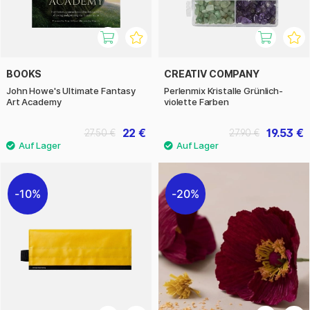
BOOKS
CREATIV COMPANY
John Howe's Ultimate Fantasy
Perlenmix Kristalle Grünlich-
Art Academy
violette Farben
22 €
19.53 €
27.50 €
27.90 €
10%
20%