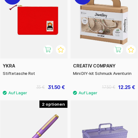
YKRA
CREATIV COMPANY
Stiftetasche Rot
Mini DIY-kit Schmuck Aventurin
31.50 €
12.25 €
35 €
17.50 €
2