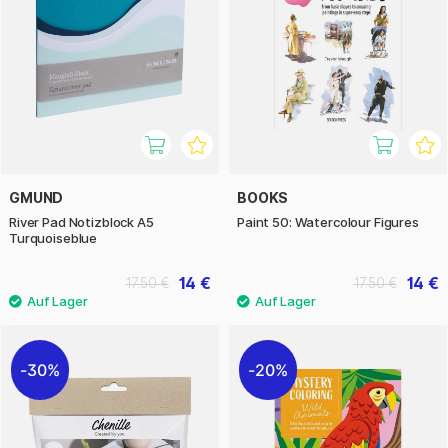
GMUND
BOOKS
River Pad Notizblock A5
Paint 50: Watercolour Figures
Turquoiseblue
14 €
14 €
17.50 €
17.50 €
30%
20%