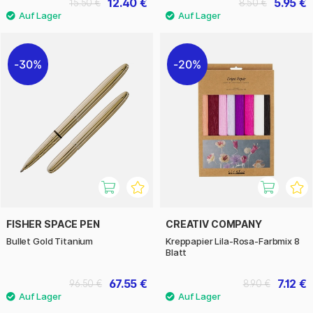
12.40 €
5.95 €
15.50 €
8.50 €
30%
20%
FISHER SPACE PEN
CREATIV COMPANY
Bullet Gold Titanium
Kreppapier Lila-Rosa-Farbmix 8
Blatt
67.55 €
7.12 €
96.50 €
8.90 €