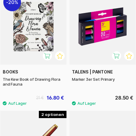
20%
BOOKS
TALENS | PANTONE
The Kew Book of Drawing Flora
Marker 3er Set Primary
and Fauna
16.80 €
28.50 €
21 €
2