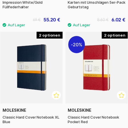
Impression White/Gold
Karten mit Umschlägen 5er-Pack
Füllfederhalter
Geburtstag
55.20 €
6.02 €
69 €
8.60 €
2
2
20%
MOLESKINE
MOLESKINE
Classic Hard Cover Notebook XL
Classic Hard Cover Notebook
Blue
Pocket Red