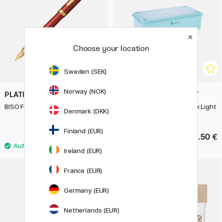
Choose your location
Sweden (SEK)
Norway (NOK)
PLATINUM
TOYO STEEL COMPANY
BISO Füllfederhalter Flame Red
T190 Trunk Shape Toolbox Light
Denmark (DKK)
Blue
Finland (EUR)
149 €
32.50 €
Ireland (EUR)
France (EUR)
30%
Germany (EUR)
Netherlands (EUR)