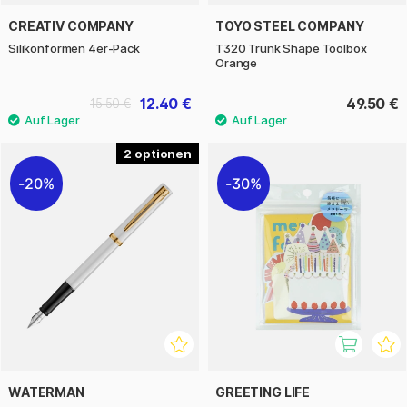
CREATIV COMPANY
TOYO STEEL COMPANY
Silikonformen 4er-Pack
T320 Trunk Shape Toolbox
Orange
12.40 €
49.50 €
15.50 €
2
20%
30%
WATERMAN
GREETING LIFE