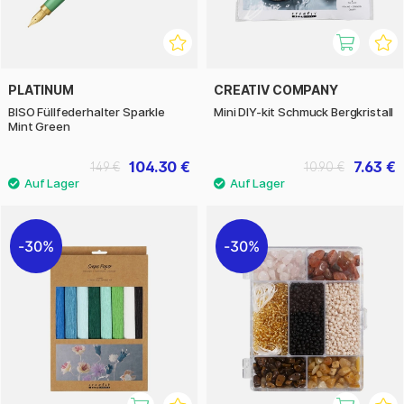
PLATINUM
CREATIV COMPANY
BISO Füllfederhalter Sparkle
Mini DIY-kit Schmuck Bergkristall
Mint Green
104.30 €
7.63 €
149 €
10.90 €
30%
30%