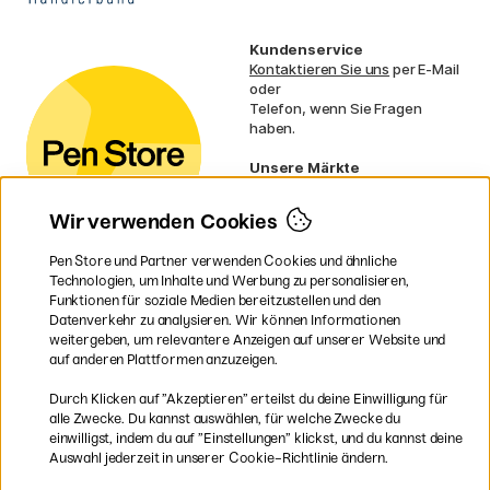
Kundenservice
Kontaktieren Sie uns
per E-Mail
oder
Telefon, wenn Sie Fragen
haben.
Unsere Märkte
Schweden
Norwegen
Wir verwenden Cookies
Dänemark
Finnland
Pen Store und Partner verwenden Cookies und ähnliche
Frankreich
Technologien, um Inhalte und Werbung zu personalisieren,
Irland
Funktionen für soziale Medien bereitzustellen und den
Niederlande
Datenverkehr zu analysieren. Wir können Informationen
UK
weitergeben, um relevantere Anzeigen auf unserer Website und
EU
auf anderen Plattformen anzuzeigen.
* Besondere
Versandbedingungen
Durch Klicken auf ”Akzeptieren” erteilst du deine Einwilligung für
gelten für sperrige Produkte.
alle Zwecke. Du kannst auswählen, für welche Zwecke du
einwilligst, indem du auf ”Einstellungen” klickst, und du kannst deine
Auswahl jederzeit in unserer Cookie-Richtlinie ändern.
Sichere Bezahlung mit Visa, Mastercard und Paypal