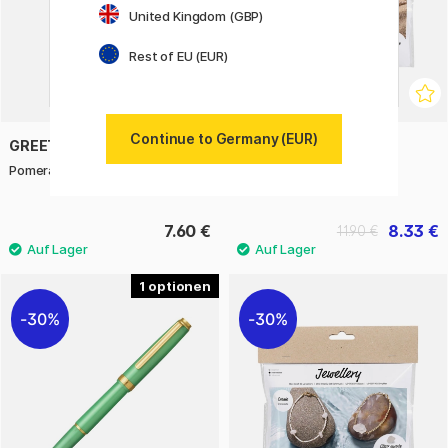
United Kingdom (GBP)
Rest of EU (EUR)
Continue to Germany (EUR)
GREETING LIFE
CREATIV COMPANY
Pomeranian Memo Notizblock
Mini DIY-kit Schmuck
Rosenquarz
7.60 €
8.33 €
11.90 €
1
30%
30%