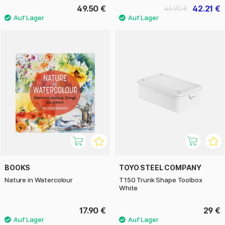
49.50 €
42.21 €
46.90 €
BOOKS
TOYO STEEL COMPANY
Nature in Watercolour
T150 Trunk Shape Toolbox
White
17.90 €
29 €