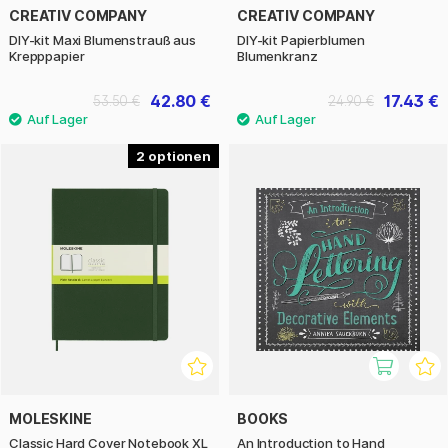
CREATIV COMPANY
CREATIV COMPANY
DIY-kit Maxi Blumenstrauß aus
DIY-kit Papierblumen
Krepppapier
Blumenkranz
42.80 €
17.43 €
53.50 €
24.90 €
2
MOLESKINE
BOOKS
Classic Hard Cover Notebook XL
An Introduction to Hand