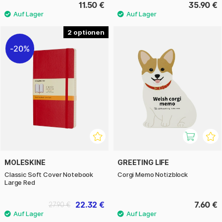
11.50 €
35.90 €
2
20%
MOLESKINE
GREETING LIFE
Classic Soft Cover Notebook
Corgi Memo Notizblock
Large Red
22.32 €
7.60 €
27.90 €