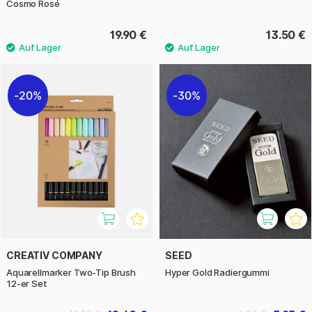
Cosmo Rosé
19.90 €
13.50 €
20%
30%
CREATIV COMPANY
SEED
Aquarellmarker Two-Tip Brush
Hyper Gold Radiergummi
12-er Set