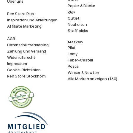
Über uns
Papier & Blöcke
i
s
K
d
Pen Store Plus
Outlet
Inspiration und Anleitungen
Neuheiten
Affiliate Marketing
Staff picks
AGB
Marken
Datenschutzerklärung
Pilot
Zahlung und Versand
Lamy
Widerrufsrecht
Faber-Castell
Impressum
Posca
Cookie-Richtlinien
Winsor & Newton
Pen Store Stockholm
Alle Marken anzeigen (160)