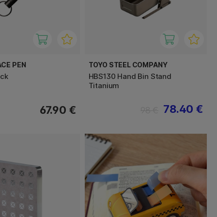
ACE PEN
TOYO STEEL COMPANY
ack
HBS130 Hand Bin Stand
Titanium
78.40 €
67.90 €
98 €