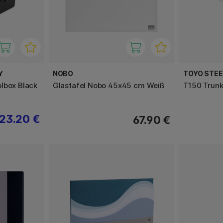
Y
NOBO
TOYO STE
lbox Black
Glastafel Nobo 45x45 cm Weiß
T150 Trunk
23.20 €
67.90 €