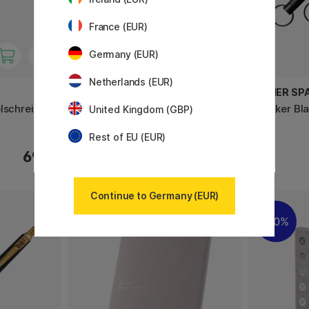
France (EUR)
Germany (EUR)
Netherlands (EUR)
TOMBOW
FISHER SP
lschreiber
Ki-Monogatari Eco Buntstifte
Trekker Bl
United Kingdom (GBP)
12er-Set
Rest of EU (EUR)
69 €
27.50 €
Continue to Germany (EUR)
10%