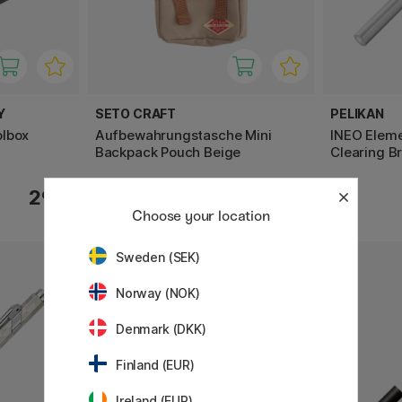
Y
SETO CRAFT
PELIKAN
olbox
Aufbewahrungstasche Mini
INEO Eleme
Backpack Pouch Beige
Clearing B
29 €
18.50 €
Choose your location
Sweden (SEK)
Norway (NOK)
Denmark (DKK)
Finland (EUR)
Ireland (EUR)