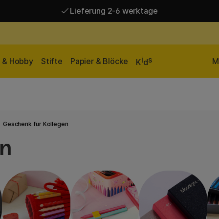
Versandkostenfrei ab 95 €*
Lieferung 2-6 werktage
i
s
n & Hobby
Stifte
Papier & Blöcke
M
K
d
Geschenk für Kollegen
en