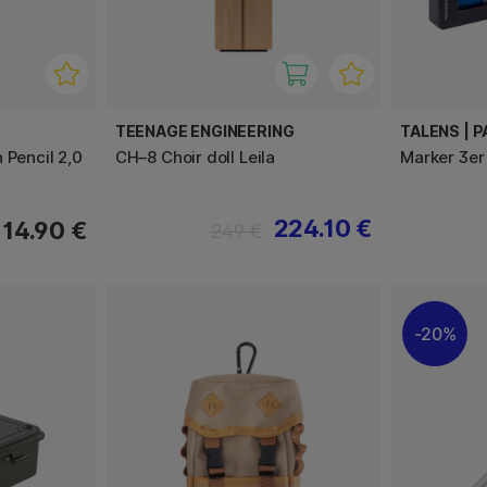
TEENAGE ENGINEERING
TALENS | 
 Pencil 2,0
CH–8 Choir doll Leila
Marker 3er
224.10 €
14.90 €
249 €
20%