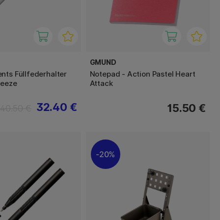
GMUND
nts Füllfederhalter
Notepad - Action Pastel Heart
reeze
Attack
32.40 €
15.50 €
40.50 €
20%