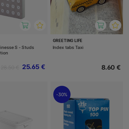
GREETING LIFE
inesse S - Studs
Index tabs Taxi
tion
25.65 €
8.60 €
28.50 €
30%