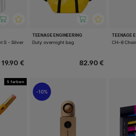
TEENAGE ENGINEERING
TEENAGE E
 S - Silver
Duty overnight bag
CH–8 Choir
19.90 €
82.90 €
5
10%