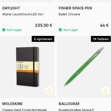
DAYLIGHT
FISHER SPACE PEN
Wafer Leuchttisch LED A2+
Bullet Chrome
235.50 €
44 €
3
19
MOLESKINE
BALLOGRAF
Classic Hard Cover Notebook
Kugelschreiber Epoca P