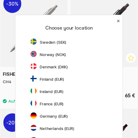
30%
Choose your location
Sweden (SEK)
Norway (NOK)
Denmark (DKK)
FISHER SPACE PEN
ROTRING
Finland (EUR)
CH4
600 Kugelschreiber Black
Ireland (EUR)
62.65 €
65 €
89.50 €
France (EUR)
Germany (EUR)
20%
Netherlands (EUR)