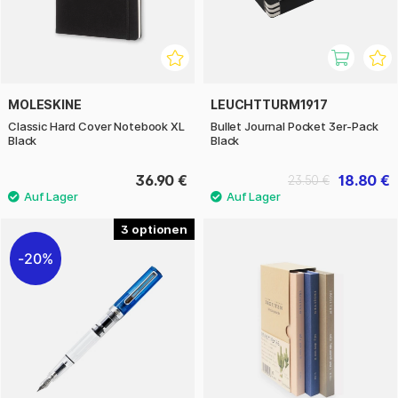
MOLESKINE
LEUCHTTURM1917
Classic Hard Cover Notebook XL
Bullet Journal Pocket 3er-Pack
Black
Black
36.90 €
18.80 €
23.50 €
3
20%