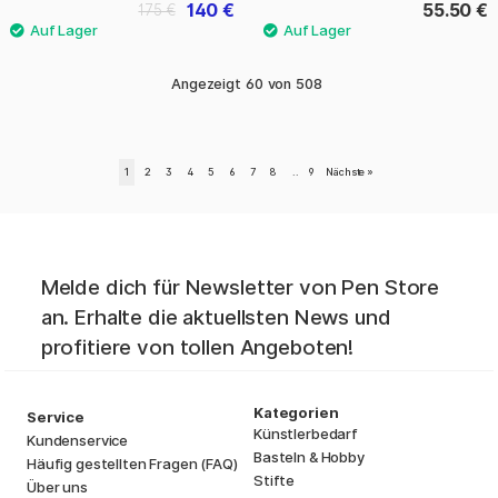
140 €
55.50 €
175 €
Angezeigt
60
von
508
1
2
3
4
5
6
7
8
..
9
Nächste
»
Melde dich für Newsletter von Pen Store
an. Erhalte die aktuellsten News und
profitiere von tollen Angeboten!
Kategorien
Service
Künstlerbedarf
Kundenservice
Basteln & Hobby
Häufig gestellten Fragen (FAQ)
Stifte
Über uns