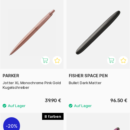
PARKER
FISHER SPACE PEN
Jotter XL Monochrome Pink Gold
Bullet Dark Matter
Kugelschreiber
39.90 €
96.50 €
8
20%