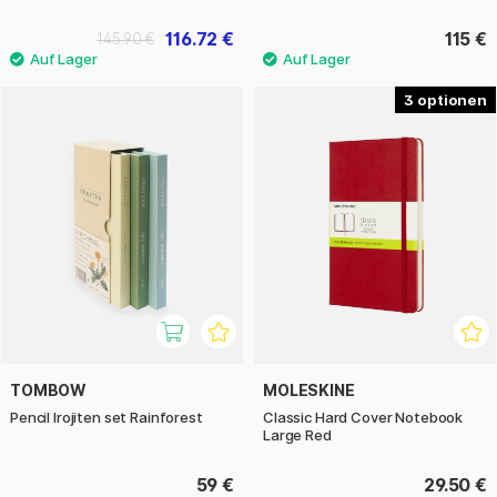
116.72 €
115 €
145.90 €
3
TOMBOW
MOLESKINE
Pencil Irojiten set Rainforest
Classic Hard Cover Notebook
Large Red
59 €
29.50 €