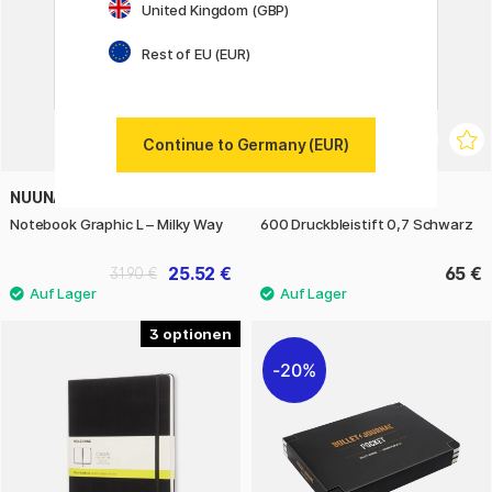
United Kingdom (GBP)
Rest of EU (EUR)
Continue to Germany (EUR)
NUUNA
ROTRING
Notebook Graphic L – Milky Way
600 Druckbleistift 0,7 Schwarz
25.52 €
65 €
31.90 €
3
20%