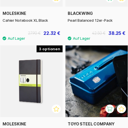
MOLESKINE
BLACKWING
Cahier Notebook XL Black
Pearl Balanced 12er-Pack
22.32 €
38.25 €
27.90 €
42.50 €
3
MOLESKINE
TOYO STEEL COMPANY