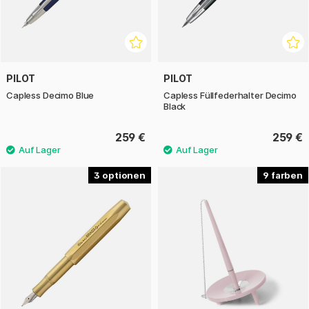
PILOT
PILOT
Capless Decimo Blue
Capless Füllfederhalter Decimo
Black
259 €
259 €
3
9