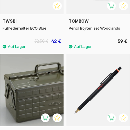
TWSBI
TOMBOW
Füllfederhalter ECO Blue
Pencil Irojiten set Woodlands
42 €
59 €
52.50 €