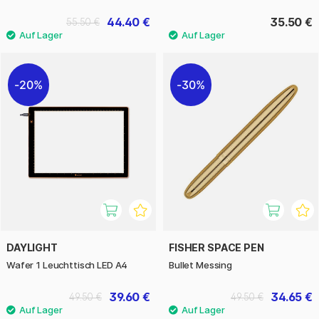
44.40 €
35.50 €
55.50 €
20%
30%
DAYLIGHT
FISHER SPACE PEN
Wafer 1 Leuchttisch LED A4
Bullet Messing
39.60 €
34.65 €
49.50 €
49.50 €