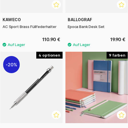
KAWECO
BALLOGRAF
AC Sport Brass Füllfederhalter
Epoca Bank Desk Set
110.90 €
19.90 €
4
9
20%