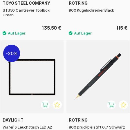
TOYO STEEL COMPANY
ROTRING
ST350 Cantilever Toolbox
800 Kugelschreiber Black
Green
135.50 €
115 €
20%
DAYLIGHT
ROTRING
Wafer 3 Leuchttisch LED A2
800 Druckbleistift 0,7 Schwarz