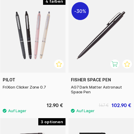
4
30%
PILOT
FISHER SPACE PEN
FriXion Clicker Zone 0.7
AG7 Dark Matter Astronaut
Space Pen
12.90 €
102.90 €
147 €
3