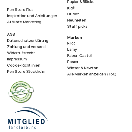
Papier & Blöcke
i
s
K
d
Pen Store Plus
Outlet
Inspiration und Anleitungen
Neuheiten
Affiliate Marketing
Staff picks
AGB
Marken
Datenschutzerklärung
Pilot
Zahlung und Versand
Lamy
Widerrufsrecht
Faber-Castell
Impressum
Posca
Cookie-Richtlinien
Winsor & Newton
Pen Store Stockholm
Alle Marken anzeigen (160)