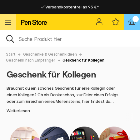
Versandkostenfrei ab 95 €*
Versandkostenfrei ab 95 €*
Lieferung 2-6 werktage
Lieferung 2-6 werktage
Start
Geschenke & Geschenkideen
Geschenk nach Empfänger
Geschenk für Kollegen
Geschenk für Kollegen
Brauchst du ein schönes Geschenk für eine Kollegin oder
einen Kollegen? Ob als Dankeschön, zur Feier eines Erfolgs
oder zum Erreichen eines Meilensteins, hier findest du
passende Geschenke für das Arbeitsleben. Wähle aus
Weiterlesen
stilvollen Notizbüchern, exklusiven Stiften,
Schreibtischzubehör und kleinen kreativen Überraschungen.
Unsere Produkte sind nicht nur praktisch, sie fördern auch
Ordnung, Ideenreichtum und Freude am Gestalten im Büro.