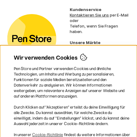
Kundenservice
Kontaktieren Sie uns
per E-Mail
oder
Telefon, wenn Sie Fragen
haben.
Unsere Märkte
Schweden
Norwegen
Wir verwenden Cookies
Dänemark
Finnland
Pen Store und Partner verwenden Cookies und ähnliche
Frankreich
Technologien, um Inhalte und Werbung zu personalisieren,
Irland
Funktionen für soziale Medien bereitzustellen und den
Niederlande
Datenverkehr zu analysieren. Wir können Informationen
UK
weitergeben, um relevantere Anzeigen auf unserer Website und
EU
auf anderen Plattformen anzuzeigen.
* Besondere
Versandbedingungen
Durch Klicken auf ”Akzeptieren” erteilst du deine Einwilligung für
gelten für sperrige Produkte.
alle Zwecke. Du kannst auswählen, für welche Zwecke du
einwilligst, indem du auf ”Einstellungen” klickst, und du kannst deine
Auswahl jederzeit in unserer Cookie-Richtlinie ändern.
Sichere Bezahlung mit Visa, Mastercard und Paypal
In unserer
Cookie-Richtlinie
findest du weitere Informationen über