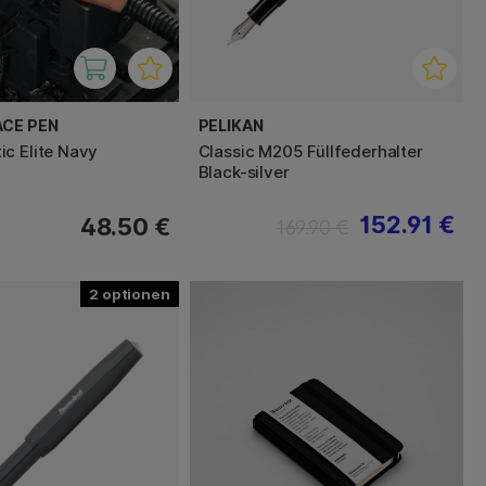
ACE PEN
PELIKAN
c Elite Navy
Classic M205 Füllfederhalter
Black-silver
152.91 €
48.50 €
169.90 €
2