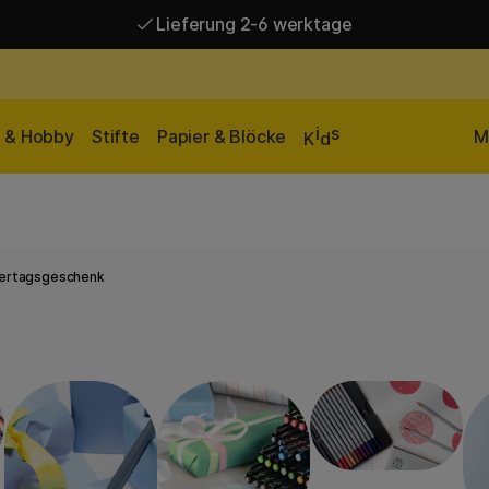
Lieferung 2-6 werktage
Versandkostenfrei ab 95 €*
Lieferung 2-6 werktage
i
s
n & Hobby
Stifte
Papier & Blöcke
M
K
d
ertagsgeschenk