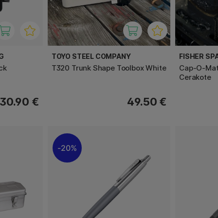
G
TOYO STEEL COMPANY
FISHER SP
ck
T320 Trunk Shape Toolbox White
Cap-O-Mati
Cerakote
30.90 €
49.50 €
20%