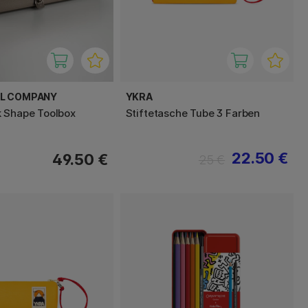
EL COMPANY
YKRA
 Shape Toolbox
Stiftetasche Tube 3 Farben
22.50 €
49.50 €
25 €