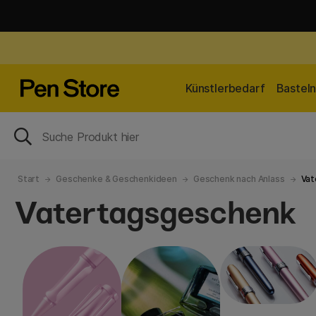
Künstlerbedarf
Bastel
Start
Geschenke & Geschenkideen
Geschenk nach Anlass
Vat
Vatertagsgeschenk