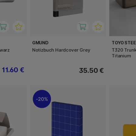
GMUND
TOYO STE
hwarz
Notizbuch Hardcover Grey
T320 Trunk
Titanium
11.60 €
35.50 €
20%