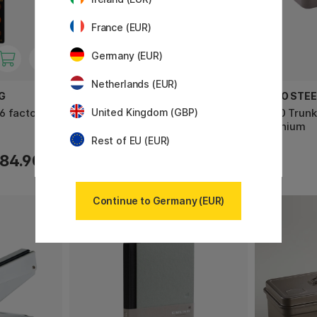
France (EUR)
Germany (EUR)
Netherlands (EUR)
G
YKRA
TOYO STE
6 factory
Aufbewahrungsetui Schwarz
T190 Trunk
United Kingdom (GBP)
Titanium
Rest of EU (EUR)
84.90 €
69 €
Continue to Germany (EUR)