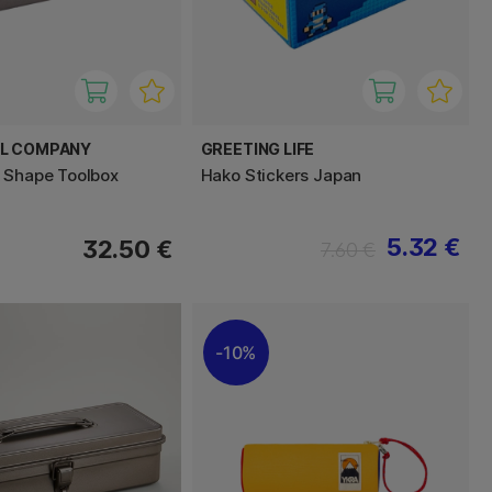
EL COMPANY
GREETING LIFE
 Shape Toolbox
Hako Stickers Japan
5.32 €
32.50 €
7.60 €
10%