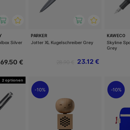
Y
PARKER
KAWECO
lbox Silver
Jotter XL Kugelschreiber Grey
Skyline Spo
Grey
23.12 €
69.50 €
28.90 €
2
10%
10%