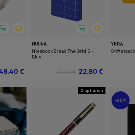
NUUNA
YKRA
Notebook Break The Grid S -
Stiftetasc
Blue
48.40 €
22.80 €
28.50 €
2
20%