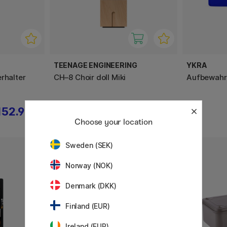
TEENAGE ENGINEERING
YKRA
rhalter
CH–8 Choir doll Miki
Aufbewahr
152.91 €
224.10 €
249 €
Choose your location
Sweden (SEK)
Norway (NOK)
Denmark (DKK)
Finland (EUR)
Ireland (EUR)