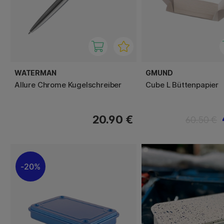
WATERMAN
GMUND
Allure Chrome Kugelschreiber
Cube L Büttenpapier
20.90 €
60.50 €
20%