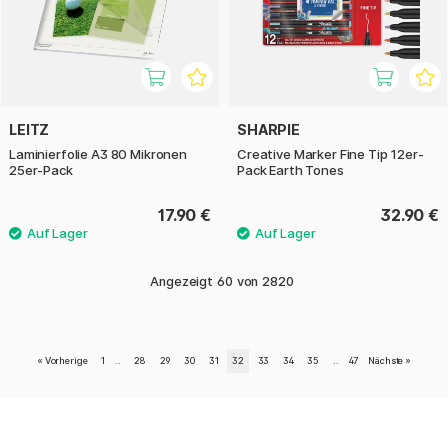
LEITZ
SHARPIE
Laminierfolie A3 80 Mikronen
Creative Marker Fine Tip 12er-
25er-Pack
Pack Earth Tones
17.90 €
32.90 €
Angezeigt
60
von
2820
«
Vorherige
1
..
28
29
30
31
32
33
34
35
..
47
Nächste
»