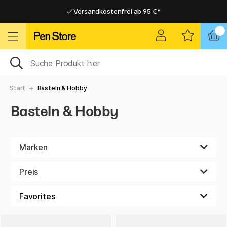
Versandkostenfrei ab 95 €*
Versandkostenfrei ab 95 €*
Lieferung 2-6 werktage
Lieferung 2-6 werktage
Start
Basteln & Hobby
Basteln & Hobby
Marken
Preis