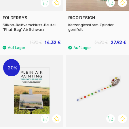
FOLDERSYS
RICO DESIGN
Silikon-Reißverschluss-Beutel
Kerzengiessform Zylinder
"Phat-Bag" A6 Schwarz
gerrifelt
14.32 €
27.92 €
17.90 €
34.90 €
20%