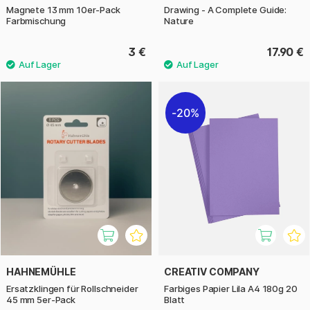
Magnete 13 mm 10er-Pack
Drawing - A Complete Guide:
Farbmischung
Nature
3 €
17.90 €
20%
HAHNEMÜHLE
CREATIV COMPANY
Ersatzklingen für Rollschneider
Farbiges Papier Lila A4 180g 20
45 mm 5er-Pack
Blatt