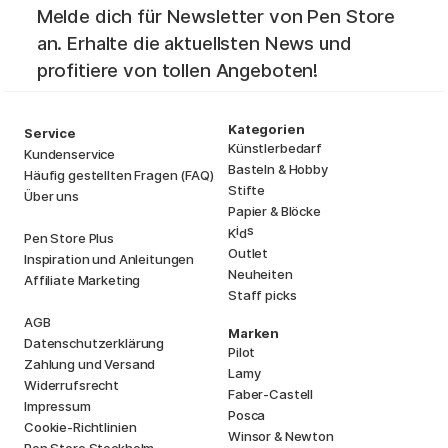
Melde dich für Newsletter von Pen Store
an. Erhalte die aktuellsten News und
profitiere von tollen Angeboten!
Kategorien
Service
Künstlerbedarf
Kundenservice
Basteln & Hobby
Häufig gestellten Fragen (FAQ)
Stifte
Über uns
Papier & Blöcke
i
s
K
d
Pen Store Plus
Outlet
Inspiration und Anleitungen
Neuheiten
Affiliate Marketing
Staff picks
AGB
Marken
Datenschutzerklärung
Pilot
Zahlung und Versand
Lamy
Widerrufsrecht
Faber-Castell
Impressum
Posca
Cookie-Richtlinien
Winsor & Newton
Pen Store Stockholm