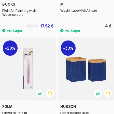
BOOKS
MT
Plein Air Painting with
Washi-tape HANA head
Watercolours
17.52 €
4 €
21.90 €
20%
30%
FOLIA
HÜBSCH
Pinzette 13,5 m
Paper basket Blue