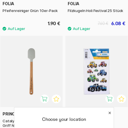
FOLIA
FOLIA
Pfeifenreiniger Grün 10er-Pack
Filzkugeln Holi Festival 25 Stück
1.90 €
6.08 €
7.60 €
PRINCETON
HERMA
Choose your location
Catalyst Mini-Klinge mit kurzem
Stickers Traktoren 1 Blatt
Griff No 5 Round