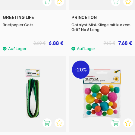
GREETING LIFE
PRINCETON
Briefpapier Cats
Catalyst Mini-Klinge mit kurzem
Griff No 6 Long
6.88 €
7.68 €
8.60 €
9.60 €
20%