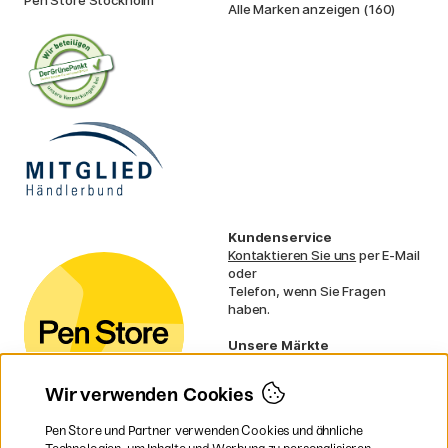
Alle Marken anzeigen (160)
Kundenservice
Kontaktieren Sie uns
per E-Mail
oder
Telefon, wenn Sie Fragen
haben.
Unsere Märkte
Schweden
Norwegen
Wir verwenden Cookies
Dänemark
Finnland
Pen Store und Partner verwenden Cookies und ähnliche
Frankreich