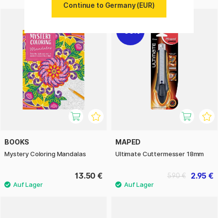
Continue to Germany (EUR)
50%
BOOKS
MAPED
Mystery Coloring Mandalas
Ultimate Cuttermesser 18mm
13.50 €
2.95 €
5.90 €