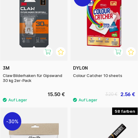
3M
DYLON
Claw Bilderhaken für Gipswand
Colour Catcher 10 sheets
30 kg 2er-Pack
15.50 €
2.56 €
3.20 €
58
30%