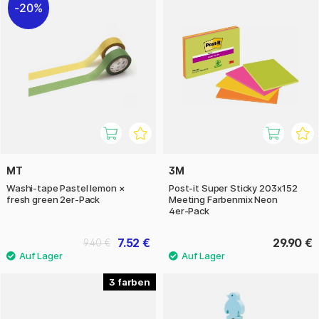
20%
MT
3M
Washi-tape Pastel lemon ×
Post‑it Super Sticky 203x152
fresh green 2er-Pack
Meeting Farbenmix Neon
4er‑Pack
7.52 €
29.90 €
9.40 €
3