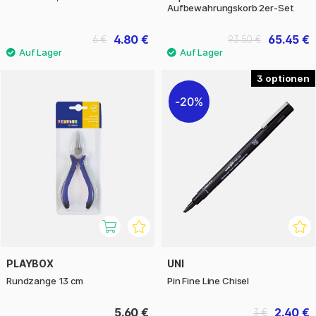
Aufbewahrungskorb 2er-Set
4.80 €
65.45 €
6 €
93.50 €
3
20%
PLAYBOX
UNI
Rundzange 13 cm
Pin Fine Line Chisel
5.60 €
2.40 €
3 €