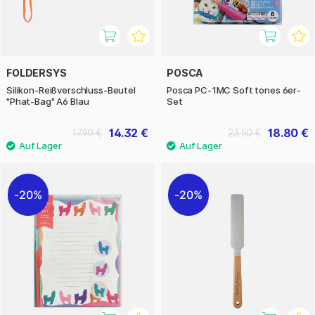
FOLDERSYS
POSCA
Silikon-Reißverschluss-Beutel
Posca PC-1MC Soft tones 6er-
"Phat-Bag" A6 Blau
Set
14.32 €
18.80 €
17.90 €
23.50 €
20%
20%