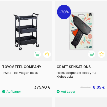
30%
TOYO STEEL COMPANY
CRAFT SENSATIONS
TWR4 Tool Wagon Black
Heißklebepistole Hobby + 2
Klebesticks
375.90 €
8.05 €
11.50 €