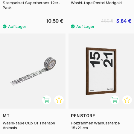
Stempelset Superheroes 12er-
Washi-tape Pastel Marigold
Pack
10.50 €
3.84 €
4.80 €
MT
PEN STORE
Washi-tape Cup Of Therapy
Holzrahmen Walnussfarbe
Animals
15x21 cm