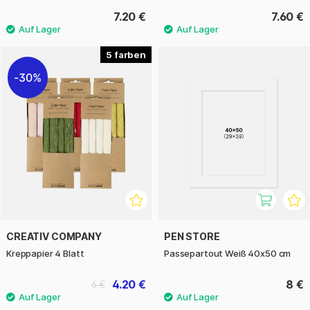
7.20 €
7.60 €
5
30%
CREATIV COMPANY
PEN STORE
Kreppapier 4 Blatt
Passepartout Weiß 40x50 cm
4.20 €
8 €
6 €