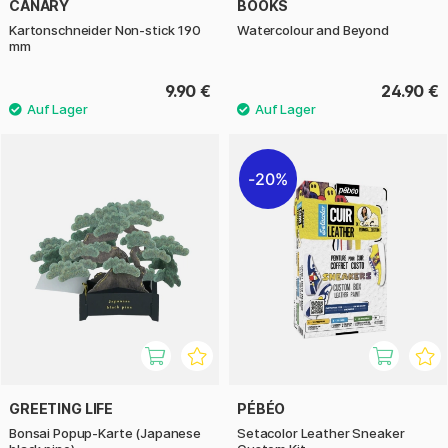
CANARY
BOOKS
Kartonschneider Non-stick 190
Watercolour and Beyond
mm
9.90 €
24.90 €
20%
GREETING LIFE
PÉBÉO
Bonsai Popup-Karte (Japanese
Setacolor Leather Sneaker