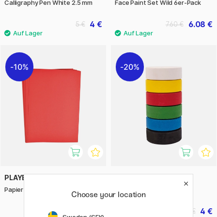
Calligraphy Pen White 2.5 mm
Face Paint Set Wild 6er-Pack
4 €
6.08 €
5 €
7.60 €
10%
20%
PLAYBOX
PLAYBOX
Papier rot 25 Stk 180 gr
Wasserfarbpucks 6 Stk
Choose your location
4.14 €
4 €
4.60 €
5 €