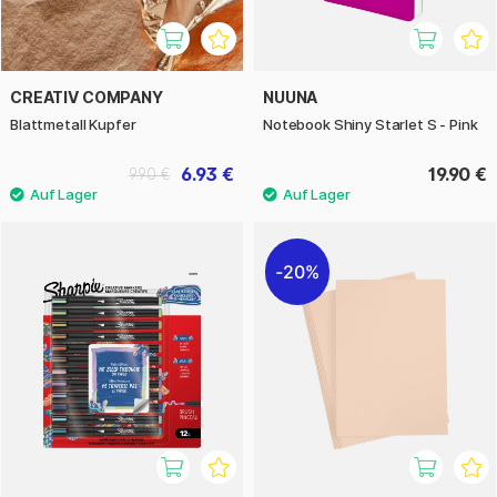
CREATIV COMPANY
NUUNA
Blattmetall Kupfer
Notebook Shiny Starlet S - Pink
6.93 €
19.90 €
9.90 €
20%