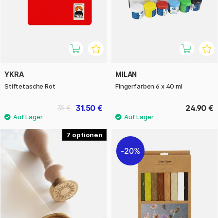
YKRA
MILAN
Stiftetasche Rot
Fingerfarben 6 x 40 ml
31.50 €
24.90 €
35 €
7
20%