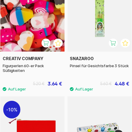
CREATIV COMPANY
SNAZAROO
Figurperlen 60-er Pack
Pinsel für Gesichtsfarbe 3 Stück
Süßigkeiten
3.64 €
4.48 €
5.20 €
5.60 €
10%