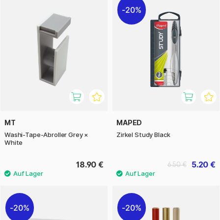
20%
MT
MAPED
Washi-Tape-Abroller Grey ×
Zirkel Study Black
White
18.90 €
5.20 €
6.50 €
20%
20%