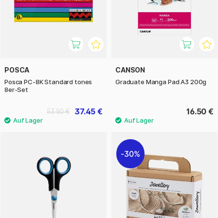
POSCA
CANSON
Posca PC-8K Standard tones
Graduate Manga Pad A3 200g
8er-Set
37.45 €
16.50 €
53.50 €
30%