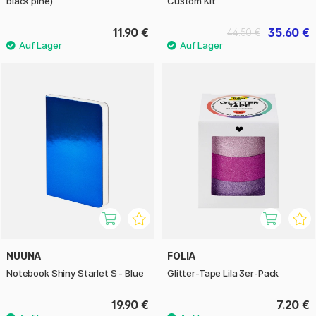
black pine)
Custom Kit
11.90 €
35.60 €
44.50 €
NUUNA
FOLIA
Notebook Shiny Starlet S - Blue
Glitter-Tape Lila 3er-Pack
19.90 €
7.20 €