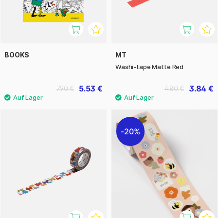
BOOKS
MT
Washi-tape Matte Red
5.53 €
3.84 €
7.90 €
4.80 €
20%