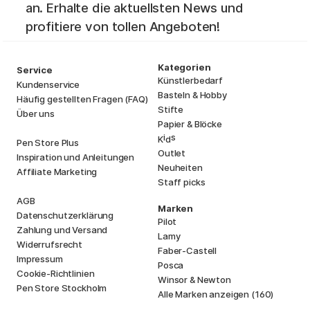
an. Erhalte die aktuellsten News und
profitiere von tollen Angeboten!
Kategorien
Service
Künstlerbedarf
Kundenservice
Basteln & Hobby
Häufig gestellten Fragen (FAQ)
Stifte
Über uns
Papier & Blöcke
i
s
K
d
Pen Store Plus
Outlet
Inspiration und Anleitungen
Neuheiten
Affiliate Marketing
Staff picks
AGB
Marken
Datenschutzerklärung
Pilot
Zahlung und Versand
Lamy
Widerrufsrecht
Faber-Castell
Impressum
Posca
Cookie-Richtlinien
Winsor & Newton
Pen Store Stockholm
Alle Marken anzeigen (160)