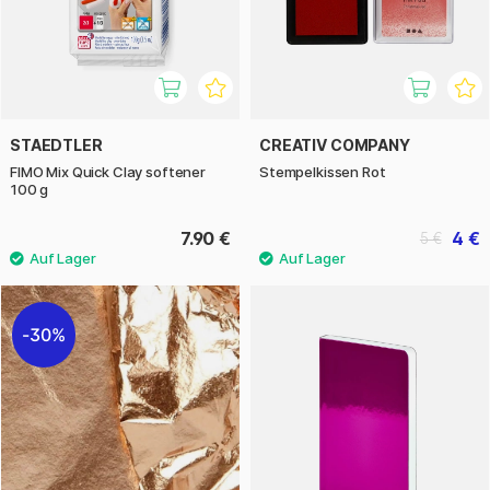
STAEDTLER
CREATIV COMPANY
FIMO Mix Quick Clay softener
Stempelkissen Rot
100 g
7.90 €
4 €
5 €
30%