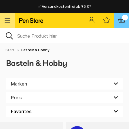
Versandkostenfrei ab 95 €*
Versandkostenfrei ab 95 €*
Lieferung 2-6 werktage
Lieferung 2-6 werktage
Start
Basteln & Hobby
Basteln & Hobby
Marken
Preis