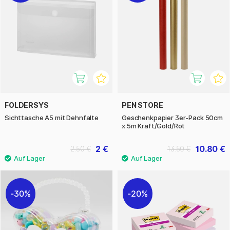
FOLDERSYS
PEN STORE
Sichttasche A5 mit Dehnfalte
Geschenkpapier 3er-Pack 50cm
x 5m Kraft/Gold/Rot
2 €
10.80 €
2.50 €
13.50 €
30%
20%