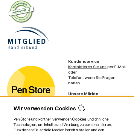
Kundenservice
Kontaktieren Sie uns
per E-Mail
oder
Telefon, wenn Sie Fragen
haben.
Unsere Märkte
Schweden
Norwegen
Wir verwenden Cookies
Dänemark
Finnland
Pen Store und Partner verwenden Cookies und ähnliche
Frankreich
Technologien, um Inhalte und Werbung zu personalisieren,
Irland
Funktionen für soziale Medien bereitzustellen und den
Niederlande