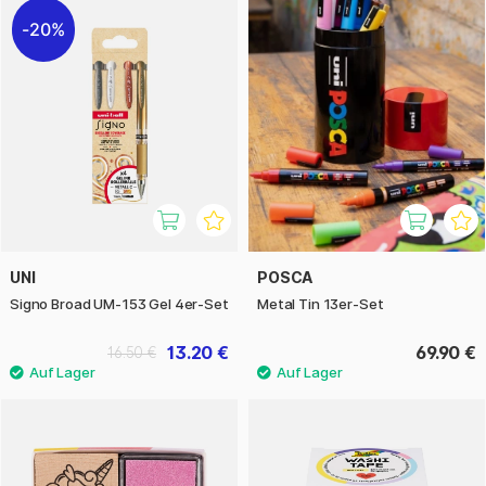
20%
UNI
POSCA
Signo Broad UM-153 Gel 4er-Set
Metal Tin 13er-Set
13.20 €
69.90 €
16.50 €