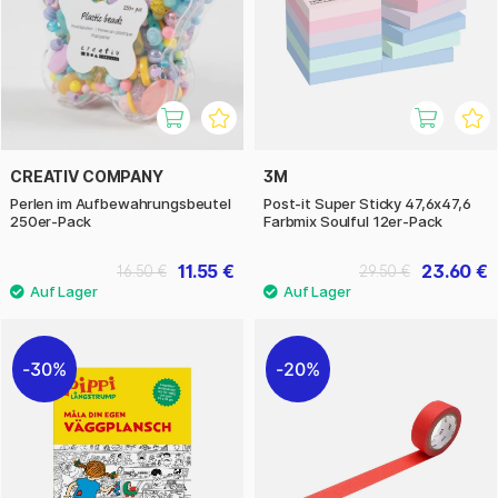
CREATIV COMPANY
3M
Perlen im Aufbewahrungsbeutel
Post-it Super Sticky 47,6x47,6
250er-Pack
Farbmix Soulful 12er-Pack
11.55 €
23.60 €
16.50 €
29.50 €
30%
20%