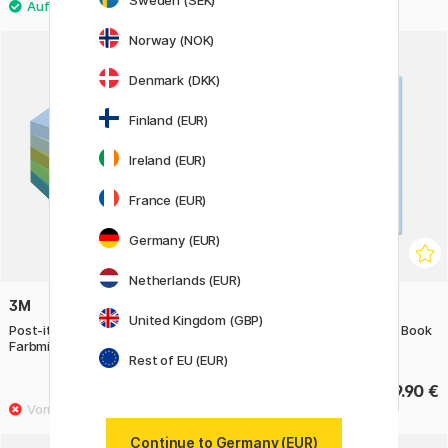
Sweden (SEK)
Norway (NOK)
Denmark (DKK)
Finland (EUR)
Ireland (EUR)
France (EUR)
Germany (EUR)
Netherlands (EUR)
3M
BOOKS
United Kingdom (GBP)
Post-it Super Sticky 76x76
American Graffiti Coloring Book
Farbmix Oasis 5er-Pack
Rest of EU (EUR)
20.50 €
9.90 €
Continue to Germany (EUR)
6