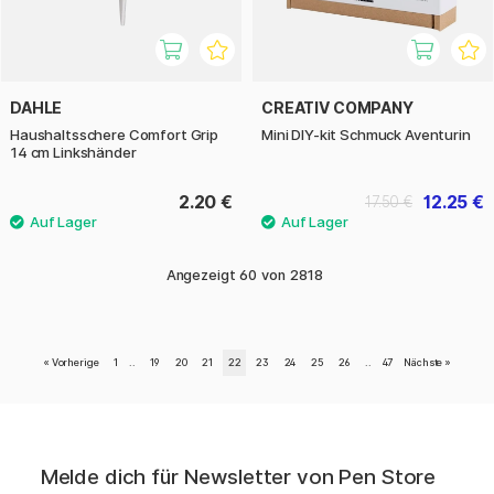
DAHLE
CREATIV COMPANY
Haushaltsschere Comfort Grip
Mini DIY-kit Schmuck Aventurin
14 cm Linkshänder
2.20 €
12.25 €
17.50 €
Angezeigt
60
von
2818
«
Vorherige
1
..
19
20
21
22
23
24
25
26
..
47
Nächste
»
Melde dich für Newsletter von Pen Store