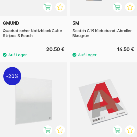
GMUND
3M
Quadratischer Notizblock Cube
Scotch C19 Klebeband-Abroller
Stripes S Beach
Blaugrün
20.50 €
14.50 €
20%