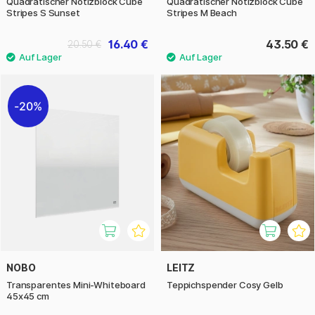
Quadratischer Notizblock Cube
Quadratischer Notizblock Cube
Stripes S Sunset
Stripes M Beach
16.40 €
43.50 €
20.50 €
20%
NOBO
LEITZ
Transparentes Mini-Whiteboard
Teppichspender Cosy Gelb
45x45 cm