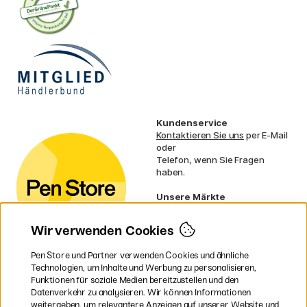
Kundenservice
Kontaktieren Sie uns
per E-Mail
oder
Telefon, wenn Sie Fragen
haben.
Unsere Märkte
Schweden
Norwegen
Wir verwenden Cookies
Dänemark
Finnland
Pen Store und Partner verwenden Cookies und ähnliche
Frankreich
Technologien, um Inhalte und Werbung zu personalisieren,
Irland
Funktionen für soziale Medien bereitzustellen und den
Niederlande
Datenverkehr zu analysieren. Wir können Informationen
UK
weitergeben, um relevantere Anzeigen auf unserer Website und