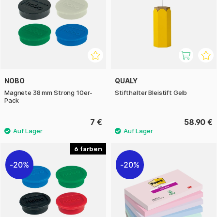
NOBO
QUALY
Magnete 38 mm Strong 10er-
Stifthalter Bleistift Gelb
Pack
7 €
58.90 €
6
20%
20%