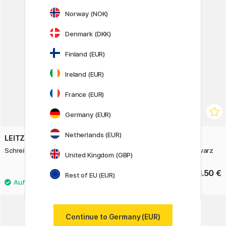
Norway (NOK)
Denmark (DKK)
Finland (EUR)
Ireland (EUR)
France (EUR)
Germany (EUR)
Netherlands (EUR)
LEITZ
LEITZ
Schreibunterlage A4 Weiß
Schreibunterlage A4 Schwarz
United Kingdom (GBP)
11.50 €
11.50 €
Rest of EU (EUR)
20%
Continue to Germany (EUR)