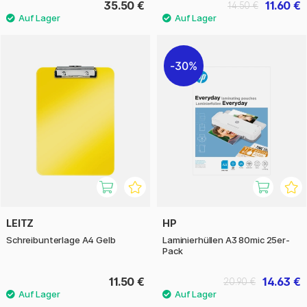
35.50 €
11.60 €
14.50 €
30%
LEITZ
HP
Schreibunterlage A4 Gelb
Laminierhüllen A3 80mic 25er-
Pack
11.50 €
14.63 €
20.90 €