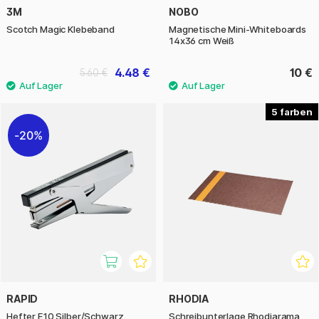
3M
NOBO
Scotch Magic Klebeband
Magnetische Mini-Whiteboards
14x36 cm Weiß
4.48 €
10 €
5.60 €
5
20%
RAPID
RHODIA
Hefter E10 Silber/Schwarz
Schreibunterlage Rhodiarama