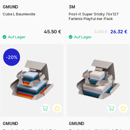
GMUND
3M
Cube L Baumwolle
Post-it Super Sticky 76x127
Farbmix Playful 6er-Pack
45.50 €
26.32 €
32.90 €
20%
GMUND
GMUND