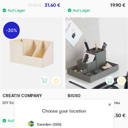
31.60 €
19.90 €
39.50 €
30%
CREATIV COMPANY
BIGSO
DIY Schreibutensilienfach
Lena Desktop Organizer Grau
Choose your location
3.50 €
23.50 €
5 €
Sweden (SEK)