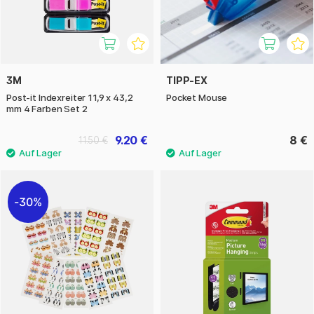
3M
TIPP-EX
Post-it Indexreiter 11,9 x 43,2
Pocket Mouse
mm 4 Farben Set 2
9.20 €
8 €
11.50 €
30%