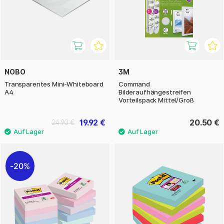
NOBO
3M
Transparentes Mini-Whiteboard
Command
A4
Bilderaufhängestreifen
Vorteilspack Mittel/Groß
19.92 €
20.50 €
24.90 €
20%