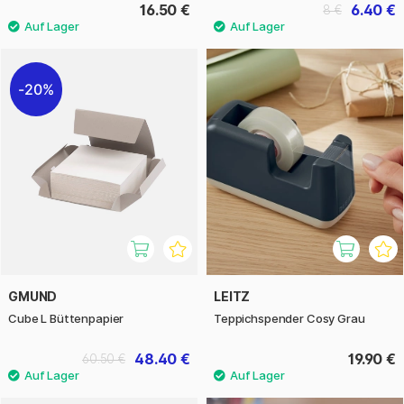
16.50 €
6.40 €
8 €
20%
GMUND
LEITZ
Cube L Büttenpapier
Teppichspender Cosy Grau
48.40 €
19.90 €
60.50 €