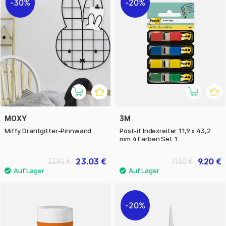
30%
20%
MOXY
3M
Miffy Drahtgitter-Pinnwand
Post-it Indexreiter 11,9 x 43,2
mm 4 Farben Set 1
23.03 €
9.20 €
32.90 €
11.50 €
20%