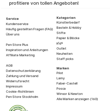
profitiere von tollen Angeboten!
Kategorien
Service
Künstlerbedarf
Kundenservice
Basteln & Hobby
Häufig gestellten Fragen (FAQ)
Stifte
Über uns
Papier & Blöcke
i
s
K
d
Pen Store Plus
Outlet
Inspiration und Anleitungen
Neuheiten
Affiliate Marketing
Staff picks
AGB
Marken
Datenschutzerklärung
Pilot
Zahlung und Versand
Lamy
Widerrufsrecht
Faber-Castell
Impressum
Posca
Cookie-Richtlinien
Winsor & Newton
Pen Store Stockholm
Alle Marken anzeigen (160)