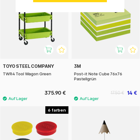
TOYO STEEL COMPANY
3M
TWR4 Tool Wagon Green
Post-it Note Cube 76x76
Pastellgrün
375.90 €
14 €
17.50 €
6