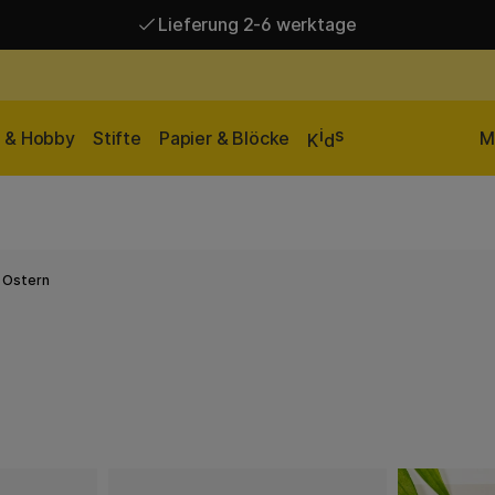
Lieferung 2-6 werktage
Versandkostenfrei ab 95 €*
Lieferung 2-6 werktage
i
s
n & Hobby
Stifte
Papier & Blöcke
M
K
d
u Ostern