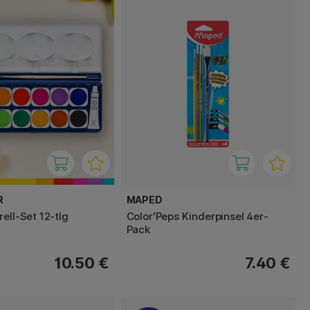
R
MAPED
ell-Set 12-tlg
Color'Peps Kinderpinsel 4er-
Pack
10.50 €
7.40 €