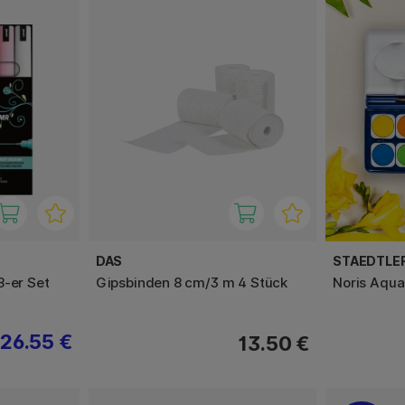
DAS
STAEDTLE
8-er Set
Gipsbinden 8 cm/3 m 4 Stück
Noris Aquar
26.55 €
13.50 €