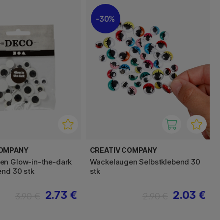
30%
COMPANY
CREATIV COMPANY
en Glow-in-the-dark
Wackelaugen Selbstklebend 30
end 30 stk
stk
2.73 €
2.03 €
3.90 €
2.90 €