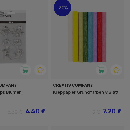
20%
COMPANY
CREATIV COMPANY
mps Blumen
Kreppapier Grundfarben 8 Blatt
4.40 €
7.20 €
5.50 €
9 €