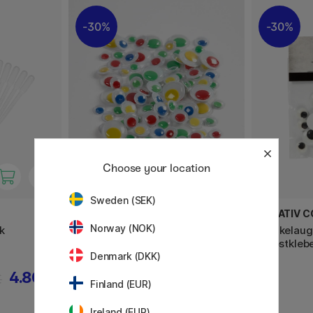
30%
30%
Choose your location
Sweden (SEK)
CREATIV COMPANY
CREATIV 
Norway (NOK)
k
Wackelaugen Colour
Wackelaug
Selbstklebend 30 stk
Selbstkleb
Denmark (DKK)
4.80 €
2.73 €
€
3.90 €
Finland (EUR)
Ireland (EUR)