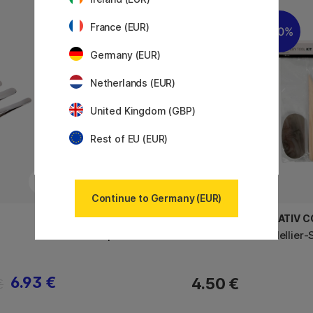
France (EUR)
30%
Germany (EUR)
Netherlands (EUR)
United Kingdom (GBP)
Rest of EU (EUR)
Continue to Germany (EUR)
MOXY
CREATIV 
Kinderpinsel 5er-Pack
Modellier-
6.93 €
4.50 €
€