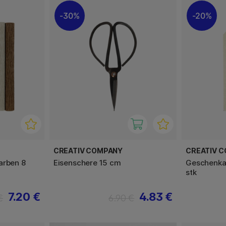
30%
20%
CREATIV COMPANY
CREATIV 
arben 8
Eisenschere 15 cm
Geschenka
stk
7.20 €
4.83 €
€
6.90 €