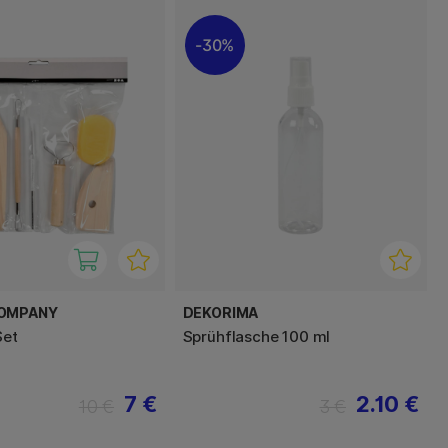
30%
COMPANY
DEKORIMA
Set
Sprühflasche 100 ml
7 €
2.10 €
10 €
3 €