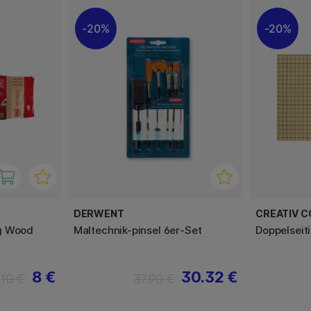
20%
20%
DERWENT
CREATIV 
g Wood
Maltechnik-pinsel 6er-Set
Doppelseiti
8 €
30.32 €
10 €
37.90 €