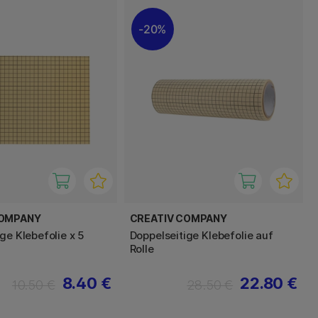
20%
COMPANY
CREATIV COMPANY
ge Klebefolie x 5
Doppelseitige Klebefolie auf
Rolle
8.40 €
22.80 €
10.50 €
28.50 €