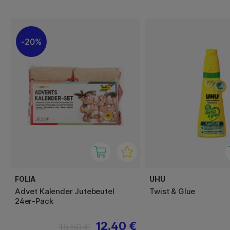
20%
FOLIA
UHU
Advet Kalender Jutebeutel
Twist & Glue
24er-Pack
12.40 €
15.50 €