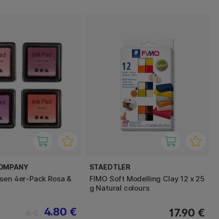
COMPANY
STAEDTLER
sen 4er-Pack Rosa &
FIMO Soft Modelling Clay 12 x 25
g Natural colours
4.80 €
17.90 €
6 €