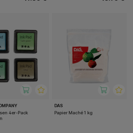
COMPANY
DAS
sen 4er-Pack
Papier Maché 1 kg
en