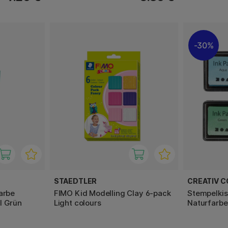
30%
STAEDTLER
CREATIV 
arbe
FIMO Kid Modelling Clay 6-pack
Stempelkis
l Grün
Light colours
Naturfarb