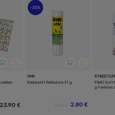
20%
UHU
STAEDTLE
-zahlen
Klebestift ReNature 21 g
FIMO Soft 
g Fashion 
2.80 €
23.90 €
3.50 €