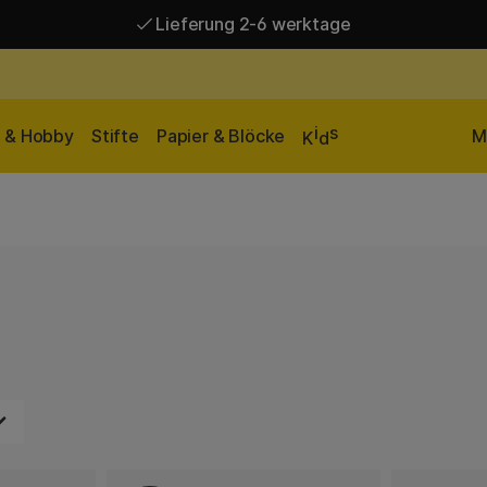
Lieferung 2-6 werktage
Versandkostenfrei ab 95 €*
Lieferung 2-6 werktage
i
s
n & Hobby
Stifte
Papier & Blöcke
M
K
d