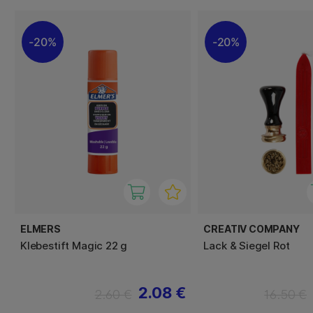
20%
20%
ELMERS
CREATIV COMPANY
Klebestift Magic 22 g
Lack & Siegel Rot
2.08 €
2.60 €
16.50 €