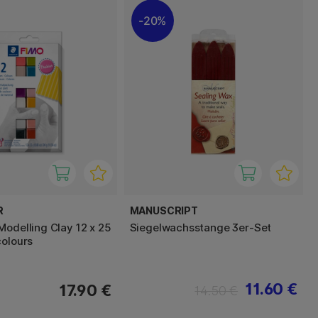
20%
R
MANUSCRIPT
Modelling Clay 12 x 25
Siegelwachsstange 3er-Set
colours
11.60 €
17.90 €
14.50 €