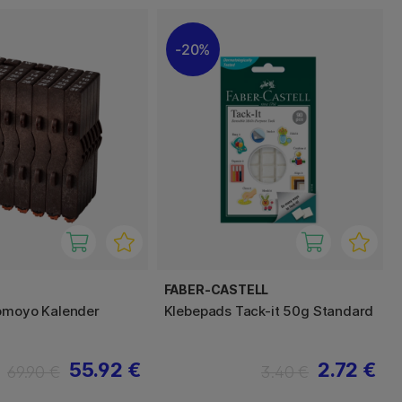
20%
FABER-CASTELL
omoyo Kalender
Klebepads Tack-it 50g Standard
55.92 €
2.72 €
69.90 €
3.40 €