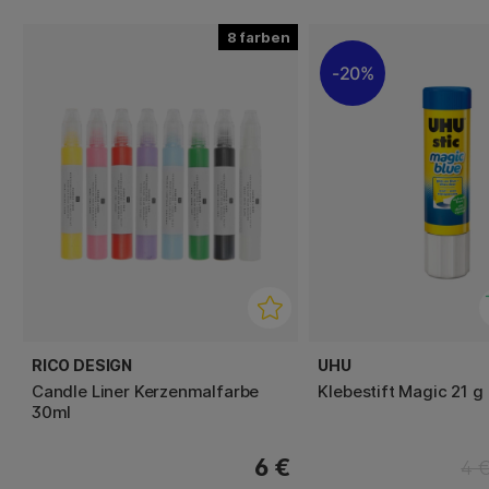
8
20%
RICO DESIGN
UHU
Candle Liner Kerzenmalfarbe
Klebestift Magic 21 g
30ml
6 €
4 