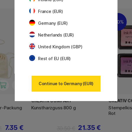
France (EUR)
1
30%
20%
Germany (EUR)
Netherlands (EUR)
United Kingdom (GBP)
Rest of EU (EUR)
Continue to Germany (EUR)
CREATIV COMPANY
CREATIV 
er-Packung
Kunstharzguss 800 g
Stempelkis
Rot
7.35 €
21.35 €
€
30.50 €