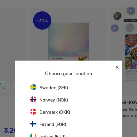
20%
Choose your location
Sweden (SEK)
Norway (NOK)
FOLIA
DALER-RO
Farbwechselpapier Shiny Magic
Simply Schr
Denmark (DKK)
Mix 12 Blatt
Steinen ers
Finland (EUR)
3.20 €
5.12 €
€
6.40 €
Ireland (EUR)