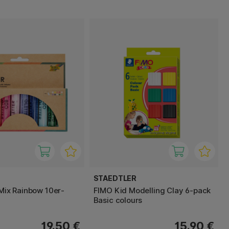
STAEDTLER
 Mix Rainbow 10er-
FIMO Kid Modelling Clay 6-pack
Basic colours
19.50 €
15.90 €