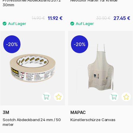
Professionell Abdeckband 2072
Neocolor Halter für Kreide
30mm
11.92 €
27.45 €
14.90 €
30.50 €
20%
20%
3M
MAPAC
Scotch Abdeckband 24 mm / 50
Künstlerschürze Canvas
meter