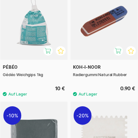
PÉBÉO
KOH-I-NOOR
Gédéo Weichgips 1kg
Radiergummi Natural Rubber
10 €
0.90 €
10%
20%