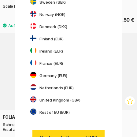
Sweden (SEK)
Scale Divider
Künstlerschürze Canvas
Norway (NOK)
18.90 €
22.50 €
Denmark (DKK)
Finland (EUR)
Ireland (EUR)
France (EUR)
Germany (EUR)
Netherlands (EUR)
United Kingdom (GBP)
Rest of EU (EUR)
FOLIA
PLAYBOX
Schneidroller Inklusive
Modellfigur 30 cm
Ersatzklingen