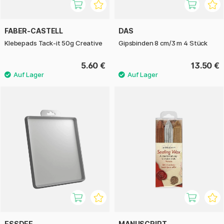
FABER-CASTELL
DAS
Klebepads Tack-it 50g Creative
Gipsbinden 8 cm/3 m 4 Stück
5.60 €
13.50 €
ESSDEE
MANUSCRIPT