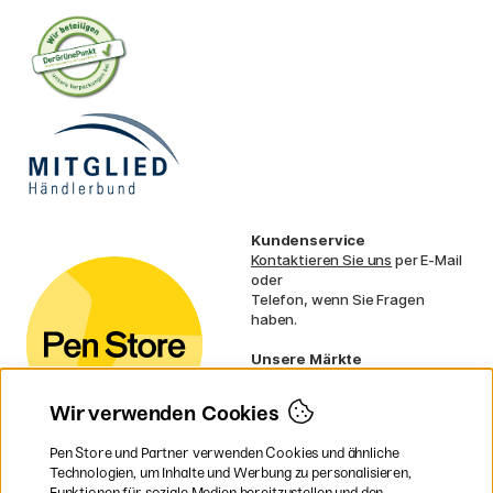
Kundenservice
Kontaktieren Sie uns
per E-Mail
oder
Telefon, wenn Sie Fragen
haben.
Unsere Märkte
Schweden
Norwegen
Wir verwenden Cookies
Dänemark
Finnland
Pen Store und Partner verwenden Cookies und ähnliche
Frankreich
Technologien, um Inhalte und Werbung zu personalisieren,
Irland
Funktionen für soziale Medien bereitzustellen und den