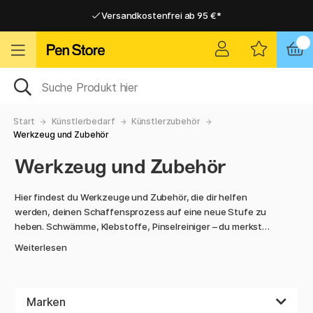
Versandkostenfrei ab 95 €*
Versandkostenfrei ab 95 €*
Lieferung 2-6 werktage
Lieferung 2-6 werktage
Start
Künstlerbedarf
Künstlerzubehör
Werkzeug und Zubehör
Werkzeug und Zubehör
Hier findest du Werkzeuge und Zubehör, die dir helfen
werden, deinen Schaffensprozess auf eine neue Stufe zu
heben. Schwämme, Klebstoffe, Pinselreiniger – du merkst
schon: einfach eine fröhliche Mischung an
Weiterlesen
Künstlerwerkzeug.
Vergiss auch nicht, dich um deine Stifte, Pinsel und anderes
Material zu kümmern, das du in deinem Schaffensprozess
Marken