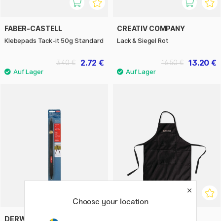
FABER-CASTELL
CREATIV COMPANY
Klebepads Tack-it 50g Standard
Lack & Siegel Rot
2.72 €
13.20 €
3.40 €
16.50 €
Choose your location
DERWENT
SENNELIER