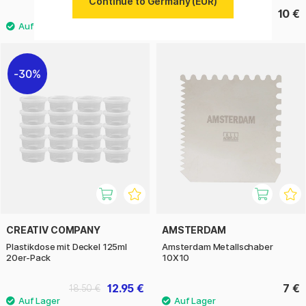
Continue to Germany (EUR)
10.50 €
10 €
30%
CREATIV COMPANY
AMSTERDAM
Plastikdose mit Deckel 125ml
Amsterdam Metallschaber
20er-Pack
10X10
12.95 €
7 €
18.50 €