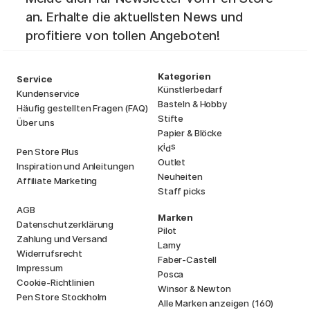
an. Erhalte die aktuellsten News und
profitiere von tollen Angeboten!
Kategorien
Service
Künstlerbedarf
Kundenservice
Basteln & Hobby
Häufig gestellten Fragen (FAQ)
Stifte
Über uns
Papier & Blöcke
i
s
K
d
Pen Store Plus
Outlet
Inspiration und Anleitungen
Neuheiten
Affiliate Marketing
Staff picks
AGB
Marken
Datenschutzerklärung
Pilot
Zahlung und Versand
Lamy
Widerrufsrecht
Faber-Castell
Impressum
Posca
Cookie-Richtlinien
Winsor & Newton
Pen Store Stockholm
Alle Marken anzeigen (160)