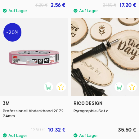
2.56 €
17.20 €
3.20 €
21.50 €
20%
3M
RICO DESIGN
Professionell Abdeckband 2072
Pyrographie-Satz
24mm
10.32 €
35.50 €
12.90 €