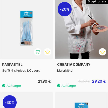
3
20%
PANPASTEL
CREATIV COMPANY
Sofft 4 x Knives & Covers
Malerkittel
21.90 €
29.20 €
36.50 €
30%