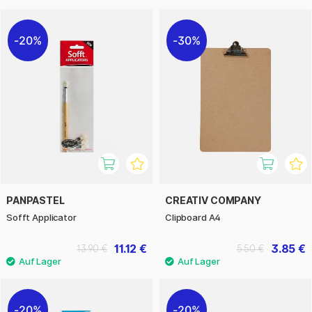
20%
30%
PANPASTEL
CREATIV COMPANY
Sofft Applicator
Clipboard A4
11.12 €
3.85 €
13.90 €
5.50 €
20%
20%