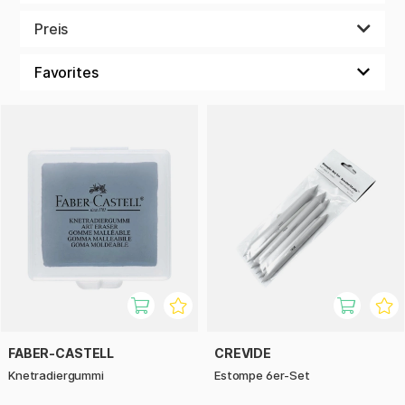
benutzt. Ein milder Pinselreiniger reicht schon aus, um
deinen Pinseln ein langes Leben zu geben, sodass du sie
Preis
immer wieder benutzen kannst. Du findest hier auch
Reiniger für deine Füllfederhalter. Wenn du merkst, dass die
Tinte anfängt, ungleichmäßig zu fließen oder sich anders
komisch zu verhalten, ist es vielleicht an der Zeit, den Füller
gründlich zu reinigen.
Bei uns findest du auch Knetradiergummis. Mit diesen
cleveren Radierern brauchst du nicht zu rubbeln und hast
keinen Radierabfall, sondern kannst Bleistift oder Kohle
leicht vom Papier aufnehmen. Hast du keine Lust mehr, den
Bleistift mit den Fingern zu verwischen, sondern möchtest
etwas mehr Präzision? Dann passt ein Papierwischer (auch
Estompe) perfekt für dich.
Malmesser mit extra Klinge in der gleichen Kategorie,
Klebestifte für Bastler – wähle aus einer Vielzahl von
Werkzeugen, die es dir erleichtern, die nächste kreative
FABER-CASTELL
CREVIDE
Herausforderung anzunehmen. Hier haben wir etwas für
Knetradiergummi
Estompe 6er-Set
jeden, ganz unabhängig davon, was dich interessiert oder
welches Projekt du gerade verwirklichst.