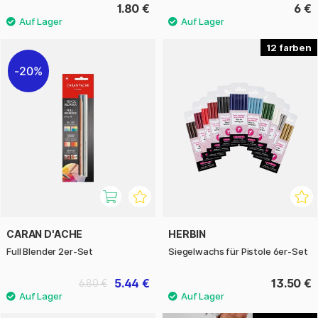
1.80 €
6 €
12
20%
CARAN D'ACHE
HERBIN
Full Blender 2er-Set
Siegelwachs für Pistole 6er-Set
5.44 €
13.50 €
6.80 €